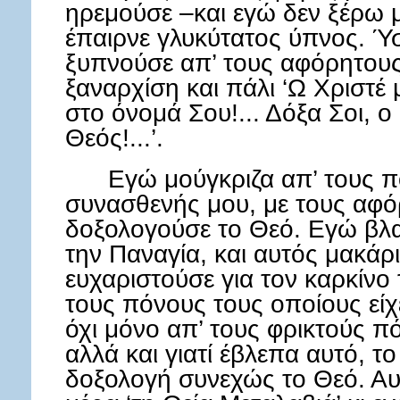
ηρεμούσε –και εγώ δεν ξέρω μ
έπαιρνε γλυκύτατος ύπνος. Ύ
ξυπνούσε απ’ τους αφόρητους
ξαναρχίση και πάλι ‘Ω Χριστέ
στο όνομά Σου!... Δόξα Σοι, ο 
Θεός!...’.
Εγώ μούγκριζα απ’ τους π
συνασθενής μου, με τους αφ
δοξολογούσε το Θεό. Εγώ βλ
την Παναγία, και αυτός μακάρι
ευχαριστούσε για τον καρκίνο
τους πόνους τους οποίους είχ
όχι μόνο απ’ τους φρικτούς π
αλλά και γιατί έβλεπα αυτό, τ
δοξολογή συνεχώς το Θεό. Αυ