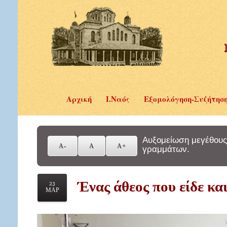
Αρχική
Ι.Ναός
Εξομολόγηση-Συζήτησ
Αυξομείωση μεγέθους
γραμμάτων.
Ένας άθεος που είδε και
23
ΜΑΡ