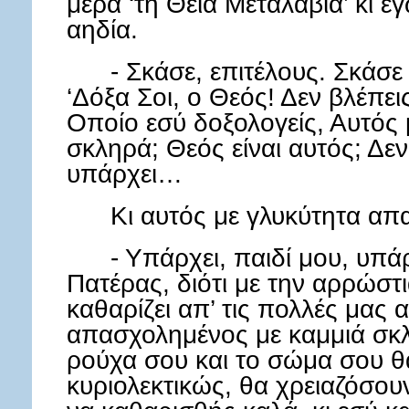
μέρα ‘τη Θεία Μεταλαβιά’ κι 
αηδία.
- Σκάσε, επιτέλους. Σκάσε
‘Δόξα Σοι, ο Θεός! Δεν βλέπε
Οποίο εσύ δοξολογείς, Αυτός 
σκληρά; Θεός είναι αυτός; Δεν
υπάρχει…
Κι αυτός με γλυκύτητα απ
- Υπάρχει, παιδί μου, υπάρ
Πατέρας, διότι με την αρρώστ
καθαρίζει απ’ τις πολλές μας
απασχολημένος με καμμιά σκλ
ρούχα σου και το σώμα σου 
κυριολεκτικώς, θα χρειαζόσου