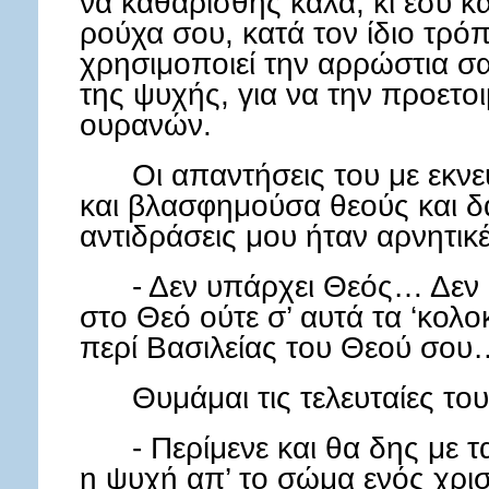
να καθαρισθής καλά, κι εσύ κ
ρούχα σου, κατά τον ίδιο τρό
χρησιμοποιεί την αρρώστια σ
της ψυχής, για να την προετοι
ουρανών.
Οι απαντήσεις του με εκν
και βλασφημούσα θεούς και δ
αντιδράσεις μου ήταν αρνητικ
- Δεν υπάρχει Θεός… Δεν
στο Θεό ούτε σ’ αυτά τα ‘κολο
περί Βασιλείας του Θεού σου
Θυμάμαι τις τελευταίες του
- Περίμενε και θα δης με 
η ψυχή απ’ το σώμα ενός χρισ