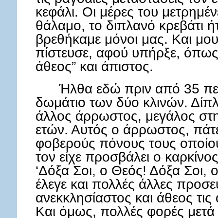
κεφάλι. Οι μέρες του μετρημέ
θάλαμο, το διπλανό κρεβάτι ήτα
βρεθήκαμε μόνοι μας. Και μου 
πίστευσε, αφού υπήρξε, όπως 
άθεος” και άπιστος.
Ήλθα εδώ πριν από 35 περ
δωμάτιο των δύο κλινών. Δίπ
άλλος άρρωστος, μεγάλος στη
ετών. Αυτός ο άρρωστος, πάτ
φοβερούς πόνους τους οποίου
τον είχε προσβάλει ο καρκίν
‘Δόξα Σοι, ο Θεός! Δόξα Σοι, ο
έλεγε και πολλές άλλες προσευ
ανεκκλησίαστος και άθεος τις
Και όμως, πολλές φορές μετά 