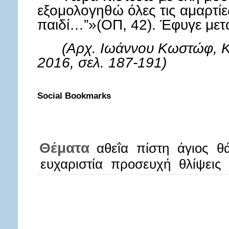
εξομολογηθώ όλες τις αμαρτί
παιδί…”»(ΟΠ, 42). Έφυγε μετ
(Αρχ. Ιωάννου Κωστώφ, Κα
2016, σελ. 187-191)
Social Bookmarks
Θέματα
αθεΐα
πίστη
άγιος
θ
ευχαριστία
προσευχή
θλίψεις