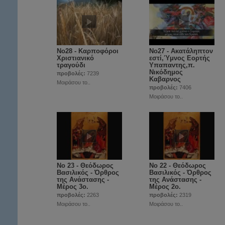
Νο28 - Καρποφόροι
Νο27 - Ακατάληπτον
Χριστιανικό
εστί,Ύμνος Εορτής
τραγούδι
Υπαπαντης,π.
Νικόδημος
προβολές:
7239
Καβαρνος
Μοιράσου το..
προβολές:
7406
Μοιράσου το..
Νο 23 - Θεόδωρος
Νο 22 - Θεόδωρος
Βασιλικός - Όρθρος
Βασιλικός - Όρθρος
της Ανάστασης -
της Ανάστασης -
Μέρος 3ο.
Μέρος 2ο.
προβολές:
2263
προβολές:
2319
Μοιράσου το..
Μοιράσου το..