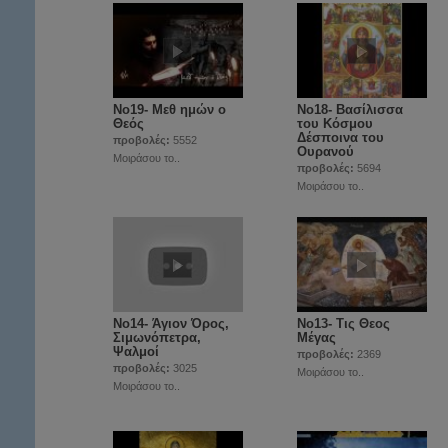
Νο19- Μεθ ημών ο
Νο18- Βασίλισσα
Θεός
του Κόσμου
Δέσποινα του
προβολές:
5552
Ουρανού
Μοιράσου το..
προβολές:
5694
Μοιράσου το..
Νο14- Άγιον Όρος,
Νο13- Τις Θεος
Σιμωνόπετρα,
Μέγας
Ψαλμοί
προβολές:
2369
προβολές:
3025
Μοιράσου το..
Μοιράσου το..