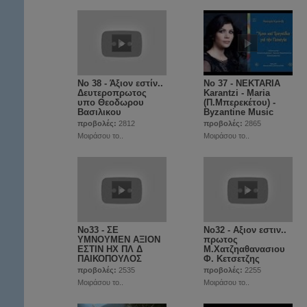
No 38 - Άξιον εστίν..
Νο 37 - NEKTARIA
Δευτεροπρωτος
Karantzi - Maria
υπο Θεοδωρου
(Π.Μπερεκέτου) -
Βασιλικου
Byzantine Music
προβολές:
2812
προβολές:
2865
Μοιράσου το..
Μοιράσου το..
No33 - ΣΕ
No32 - Αξιον εστιν..
ΥΜΝΟΥΜΕΝ ΑΞΙΟΝ
πρωτος
ΕΣΤΙΝ ΗΧ ΠΛ Δ
Μ.Χατζηαθανασιου
ΠΑΙΚΟΠΟΥΛΟΣ
Φ. Κετσετζης
προβολές:
2535
προβολές:
2255
Μοιράσου το..
Μοιράσου το..