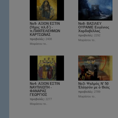
Νο9- ΑΞΙΟΝ ΕΣΤΙΝ
Νο8- ΒΑΣΙΛΕΥ
(Ήχος πλ.δ΄) -
ΟΥΡΑΝΙΕ Ευγένιος
π.ΠΑΝΤΕΛΕΗΜΩΝ
Χαρδαβέλλας
ΚΑΡΤΣΩΝΑΣ
προβολές:
2292
προβολές:
2408
Μοιράσου το..
Μοιράσου το..
Νο4- ΑΞΙΟΝ ΕΣΤΙΝ
Νο3- Ψαλμός Ν' 50
ΝΑΥΠΛΙΩΤΗ -
Ἐλέησόν με ὁ Θεός
ΦΑΝΑΡΑΣ
προβολές:
2789
ΓΕΩΡΓΙΟΣ
Μοιράσου το..
προβολές:
2277
Μοιράσου το..