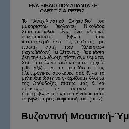
ΕΝΑ ΒΙΒΛΙΟ ΠΟΥ ΑΠΑΝΤΑ ΣΕ
ΟΛΕΣ ΤΙΣ ΑΙΡΕΣΕΙΣ.
Το "Αντιχιλιαστικό Εγχειρίδιο" του
μακαριστού θεολόγου Νικολάου
Σωτηρόπουλου είναι ένα κλασικό
πολυτιμότατο βιβλίο που
καταπολεμά όλες τις αιρέσεις, με
πρώτη αυτή των Χιλιαστών
(Ιαχωβάδων) εκθέτοντας θαυμάσια
όλη την Ορθόδοξη πίστη ανά θέματα.
Σας το στέλνω από κάτω σε αρχείο
pdf. Αξίζει να το κατεβάσετε στις
ηλεκτρονικές συσκευές σας & να το
μελετάτε ώστε να γνωρίζουμε όλοι τα
της Ορθόδοξης πίστης μας & να
απαντάμε σε όποιον την
διαστρεβλώνει ή να του δίνουμε αυτό
το βιβλίο προς διαφώτισή του. ( π.Ν)
Βυζαντινή
Μουσική-Ύμ