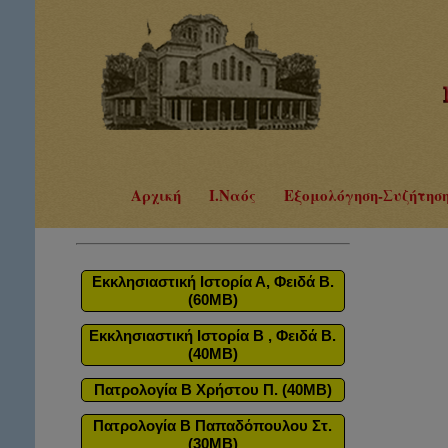
Αρχική
Ι.Ναός
Εξομολόγηση-Συζήτησ
Εκκλησιαστική Ιστορία Α, Φειδά Β.
(60MB)
Εκκλησιαστική Ιστορία Β , Φειδά Β.
(40MB)
Πατρολογία Β Χρήστου Π. (40MB)
Πατρολογία Β Παπαδόπουλου Στ.
(30MB)