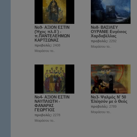
Νο9- ΑΞΙΟΝ ΕΣΤΙΝ
Νο8- ΒΑΣΙΛΕΥ
(Ήχος πλ.δ΄) -
ΟΥΡΑΝΙΕ Ευγένιος
π.ΠΑΝΤΕΛΕΗΜΩΝ
Χαρδαβέλλας
ΚΑΡΤΣΩΝΑΣ
προβολές:
2292
προβολές:
2408
Μοιράσου το..
Μοιράσου το..
Νο4- ΑΞΙΟΝ ΕΣΤΙΝ
Νο3- Ψαλμός Ν' 50
ΝΑΥΠΛΙΩΤΗ -
Ἐλέησόν με ὁ Θεός
ΦΑΝΑΡΑΣ
προβολές:
2789
ΓΕΩΡΓΙΟΣ
Μοιράσου το..
προβολές:
2278
Μοιράσου το..