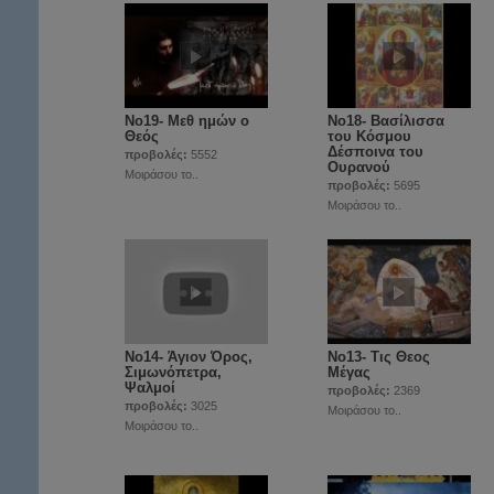
Νο19- Μεθ ημών ο
Νο18- Βασίλισσα
Θεός
του Κόσμου
Δέσποινα του
προβολές:
5552
Ουρανού
Μοιράσου το..
προβολές:
5695
Μοιράσου το..
Νο14- Άγιον Όρος,
Νο13- Τις Θεος
Σιμωνόπετρα,
Μέγας
Ψαλμοί
προβολές:
2369
προβολές:
3025
Μοιράσου το..
Μοιράσου το..