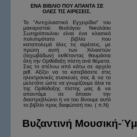
ΕΝΑ ΒΙΒΛΙΟ ΠΟΥ ΑΠΑΝΤΑ ΣΕ
ΟΛΕΣ ΤΙΣ ΑΙΡΕΣΕΙΣ.
Το "Αντιχιλιαστικό Εγχειρίδιο" του
μακαριστού θεολόγου Νικολάου
Σωτηρόπουλου είναι ένα κλασικό
πολυτιμότατο βιβλίο που
καταπολεμά όλες τις αιρέσεις, με
πρώτη αυτή των Χιλιαστών
(Ιαχωβάδων) εκθέτοντας θαυμάσια
όλη την Ορθόδοξη πίστη ανά θέματα.
Σας το στέλνω από κάτω σε αρχείο
pdf. Αξίζει να το κατεβάσετε στις
ηλεκτρονικές συσκευές σας & να το
μελετάτε ώστε να γνωρίζουμε όλοι τα
της Ορθόδοξης πίστης μας & να
απαντάμε σε όποιον την
διαστρεβλώνει ή να του δίνουμε αυτό
το βιβλίο προς διαφώτισή του. ( π.Ν)
Βυζαντινή
Μουσική-Ύμ