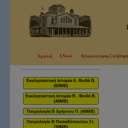
Αρχική
Ι.Ναός
Εξομολόγηση-Συζήτησ
Εκκλησιαστική Ιστορία Α, Φειδά Β.
(60MB)
Εκκλησιαστική Ιστορία Β , Φειδά Β.
(40MB)
Πατρολογία Β Χρήστου Π. (40MB)
Πατρολογία Β Παπαδόπουλου Στ.
(30MB)