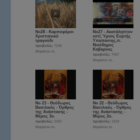
Νο28 - Καρποφόροι
Νο27 - Ακατάληπτον
Χριστιανικό
εστί,Ύμνος Εορτής
τραγούδι
Υπαπαντης,π.
Νικόδημος
προβολές:
7239
Καβαρνος
Μοιράσου το..
προβολές:
7407
Μοιράσου το..
Νο 23 - Θεόδωρος
Νο 22 - Θεόδωρος
Βασιλικός - Όρθρος
Βασιλικός - Όρθρος
της Ανάστασης -
της Ανάστασης -
Μέρος 3ο.
Μέρος 2ο.
προβολές:
2263
προβολές:
2319
Μοιράσου το..
Μοιράσου το..