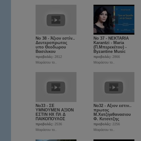
No 38 - Άξιον εστίν..
Νο 37 - NEKTARIA
Δευτεροπρωτος
Karantzi - Maria
υπο Θεοδωρου
(Π.Μπερεκέτου) -
Βασιλικου
Byzantine Music
προβολές:
2812
προβολές:
2866
Μοιράσου το..
Μοιράσου το..
No33 - ΣΕ
No32 - Αξιον εστιν..
ΥΜΝΟΥΜΕΝ ΑΞΙΟΝ
πρωτος
ΕΣΤΙΝ ΗΧ ΠΛ Δ
Μ.Χατζηαθανασιου
ΠΑΙΚΟΠΟΥΛΟΣ
Φ. Κετσετζης
προβολές:
2536
προβολές:
2256
Μοιράσου το..
Μοιράσου το..