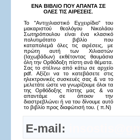
ΕΝΑ ΒΙΒΛΙΟ ΠΟΥ ΑΠΑΝΤΑ ΣΕ
ΟΛΕΣ ΤΙΣ ΑΙΡΕΣΕΙΣ.
Το "Αντιχιλιαστικό Εγχειρίδιο" του
μακαριστού θεολόγου Νικολάου
Σωτηρόπουλου είναι ένα κλασικό
πολυτιμότατο βιβλίο που
καταπολεμά όλες τις αιρέσεις, με
πρώτη αυτή των Χιλιαστών
(Ιαχωβάδων) εκθέτοντας θαυμάσια
όλη την Ορθόδοξη πίστη ανά θέματα.
Σας το στέλνω από κάτω σε αρχείο
pdf. Αξίζει να το κατεβάσετε στις
ηλεκτρονικές συσκευές σας & να το
μελετάτε ώστε να γνωρίζουμε όλοι τα
της Ορθόδοξης πίστης μας & να
απαντάμε σε όποιον την
διαστρεβλώνει ή να του δίνουμε αυτό
το βιβλίο προς διαφώτισή του. ( π.Ν)
E-mail:
insostis@gm