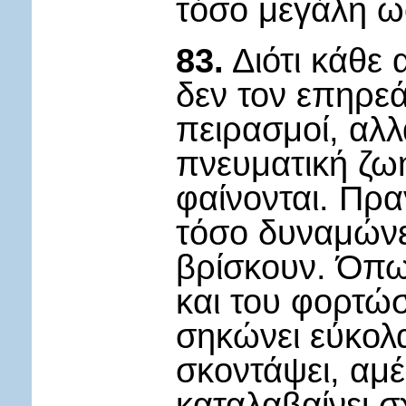
τόσο μεγάλη ω
83.
Διότι κάθε 
δεν τον επηρεά
πειρασμοί, αλ
πνευματική ζωή
φαίνονται. Πρα
τόσο δυναμώνει
βρίσκουν. Όπως
και του φορτώσ
σηκώνει εύκολα
σκοντάψει, αμ
καταλαβαίνει σ