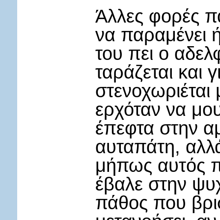
Άλλες φορές πά
να παραμένει ή
του πει ο αδελ
ταράζεται και γ
στενοχωριέται μ
ερχόταν να μου
έπεφτα στην αμ
αυταπάτη, αλλά
μήπως αυτός π
έβαλε στην ψυχ
πάθος που βρισ