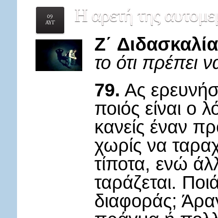
Η
αρετή της αυτομε
09
ΑΥΓ
Ζ΄ Διδασκαλία
το ότι πρέπει 
79.
Ας ερευνήσ
ποιός είναι ο 
κανείς έναν πρ
χωρίς να ταρα
τίποτα, ενώ άλ
ταράζεται. Ποιά
διαφοράς; Άραγ