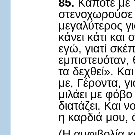
85.
Κάποτε με 
στενοχωρούσε ο
μεγαλύτερος γι
κάνει κάτι και 
εγώ, γιατί σκέπ
εμπιστευόταν,
τα δεχθεί». Κα
με, Γέροντα, γ
μιλάει με φόβο
διατάζει. Και ν
η καρδιά μου, 
(Η αμφιβολία κ