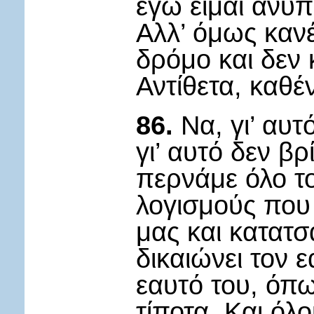
εγώ είμαι ανυ
Αλλ’ όμως καν
δρόμο και δεν 
Αντίθετα, καθέ
86.
Να, γι’ αυ
γι’ αυτό δεν β
περνάμε όλο τ
λογισμούς που
μας και κατατσ
δικαιώνει τον 
εαυτό του, όπω
τίποτα. Και όλ