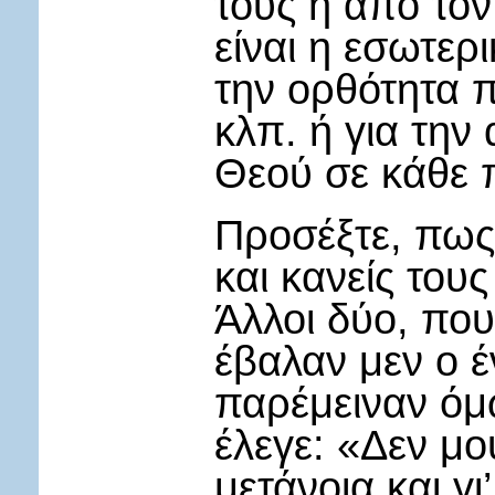
τους ή από τον
είναι η εσωτερ
την ορθότητα 
κλπ. ή για την
Θεού σε κάθε 
Προσέξτε, πως 
και κανείς του
Άλλοι δύο, πο
έβαλαν μεν ο έ
παρέμειναν όμω
έλεγε: «Δεν μο
μετάνοια και γι