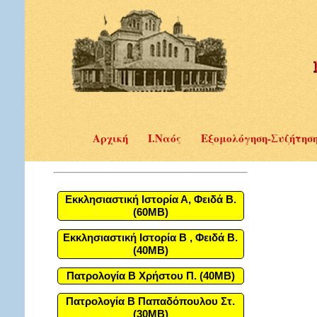
Αρχική
Ι.Ναός
Εξομολόγηση-Συζήτησ
Εκκλησιαστική Ιστορία Α, Φειδά Β.
(60MB)
Εκκλησιαστική Ιστορία Β , Φειδά Β.
(40MB)
Πατρολογία Β Χρήστου Π. (40MB)
Πατρολογία Β Παπαδόπουλου Στ.
(30MB)