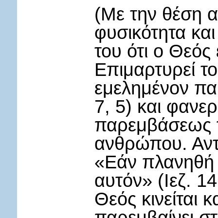
(Με την θέση 
φυσικότητα κα
του ότι ο Θεός 
Επιμαρτυρεί τ
εμελημένον πα
7, 5) και φανε
παρεμβάσεως τ
ανθρώπου. Αντί
«Εάν πλανηθή
αυτόν» (Ιεζ. 14
Θεός κινείται κ
παρεμβαίνει σ