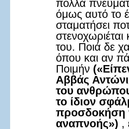
πολλά πνευματ
όμως αυτό το έ
σταματήσει ποτ
στενοχωριέται 
του. Ποιά δε χ
όπου και αν πά
Ποιμήν
(«Είπε
Αββάς Αντώνιο
του ανθρώπου
το ίδιον σφάλ
προσδοκήση 
αναπνοής»)
, 