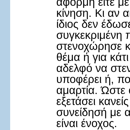
αφορμή είτε με 
κίνηση. Κι αν α
ίδιος δεν έδω
συγκεκριμένη 
στενοχώρησε κά
θέμα ή για κάτ
αδελφό να στεν
υποφέρει ή, πο
αμαρτία. Ώστε
εξετάσει κανείς
συνείδησή με α
είναι ένοχος.