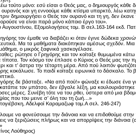
έω τούτο μόνο: εσύ είσαι ο Θεός μας, ο δημιουργός κάθε δ
ς ουρανός και γη εννοούμε κάθε κτίσμα υπαρκτό, λέω κατη
 πριν δημιουργήσει ο Θεός τον ουρανό και τη γη, δεν έκανε 
ορούσε να είναι παρά μόνο κάποιο έργο του».
υ Αυγουστίνου, Εξομολογήσεις τομ. Β σελ.163-164 εκδ. Πα
ηγόρης τον έμαθε να διαβάζει κι όταν έγινε δώδεκα χρονώ
ευτικά. Μα τα μαθήματα διακόπηκαν αμέσως σχεδόν. Μια 
 μάθημα, ο μικρός ξαφνικά χασκογέλασε.
έπαθες; ρώτησε ο Γρηγόρης και τον κοίταξε θυμωμένα κάτω 
 τίποτα. Τον κόσμο τον έπλασε ο Κύριος ο Θεός μας την πρ
ρι και τ’ άστρα την τέταρτη μέρα. Από πού λοιπόν φωτιζό
ρης κοκάλωσε. Το παιδί κοίταξε ειρωνικά το δάσκαλο. Το β
πτικό.
γόρης δε βάσταξε. «Να από πού!» φώναξε κι έδωσε ένα γε
 κατάπιε τον μπάτσο, δεν έβγαλε λέξη, μα κουλουριάστηκε 
σες μέρες. Συνέβη τότε να του ρθει, ύστερα από μια βδο
ψίας που του μεινε σ’ όλη του τη ζωή…»
τογιέβσκη, Αδελφοί Καραμαζωφ τομ.Α σελ. 246-247)
λουμε να φονεύσουμε την διάνοια και να επιδοθούμε στην
εις να ξεριζώσεις πλήρως και να απορρίψεις την διάνοια (
»
ίνος Λούθηρος)