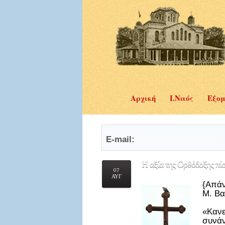
Αρχική
Ι.Ναός
Εξομ
E-mail:
insostis@gmail.com
Η
αξία της Ορθόδοξης πίσ
07
ΑΥΓ
{Απάν
Μ. Βα
«Κανε
συνάν