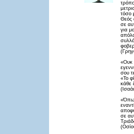
τρόπο
μετρι
τόσο 
Θεός 
σε αυ
για μ
απόλα
συλλά
φοβερ
(Γρηγ
«Ουκ 
εγενν
σου τ
«Το φ
κάθε 
(Ισαά
«Όπως
εναντ
αποφύ
σε αυ
Τριάδ
(Οσίο