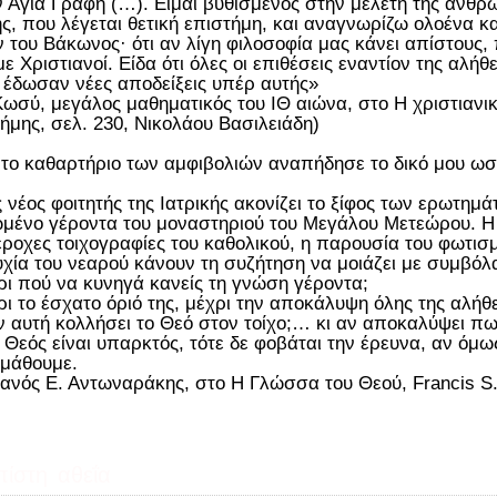
ν Αγία Γραφή (…). Είμαι βυθισμένος στην μελέτη της ανθρώ
ης, που λέγεται θετική επιστήμη, και αναγνωρίζω ολοένα κ
 του Βάκωνος· ότι αν λίγη φιλοσοφία μας κάνει απίστους,
με Χριστιανοί. Είδα ότι όλες οι επιθέσεις εναντίον της αλή
 έδωσαν νέες αποδείξεις υπέρ αυτής»
Κωσύ, μεγάλος μαθηματικός του ΙΘ αιώνα, στο Η χριστιανι
ήμης, σελ. 230, Νικολάου Βασιλειάδη)
το καθαρτήριο των αμφιβολιών αναπήδησε το δικό μου ω
 νέος φοιτητής της Ιατρικής ακονίζει το ξίφος των ερωτημά
ωμένο γέροντα του μοναστηριού του Μεγάλου Μετεώρου. Η η
έροχες τοιχογραφίες του καθολικού, η παρουσία του φωτισμ
χία του νεαρού κάνουν τη συζήτηση να μοιάζει με συμβόλα
ρι πού να κυνηγά κανείς τη γνώση γέροντα;
ρι το έσχατο όριό της, μέχρι την αποκάλυψη όλης της αλήθε
αν αυτή κολλήσει το Θεό στον τοίχο;… κι αν αποκαλύψει πω
ο Θεός είναι υπαρκτός, τότε δε φοβάται την έρευνα, αν όμως
 μάθουμε.
ιανός Ε. Αντωναράκης, στο Η Γλώσσα του Θεού, Francis S. 
πίστη
αθεΐα