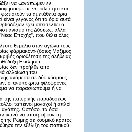
δάξει να «αγαπώμεν εν
ραφήσουμε με νηφαλιότητα και
 φωτιστούν τα αμετάθετα όρια
 είναι γεγονός ότι τα όρια αυτά
 Ορθοδόξων έχει υπεισέλθει ο
ιστιανισμό της Δύσεως, αλλά
ς "Νέας Εποχής", που θέλει όλες
άλευτο θεμέλιο στον αγώνα τους
ηρίας φάρμακον» (όσιος Μάξιμος
κριβής οριοθέτηση της αλήθειας
Ορθόδοξη Εκκλησία.
σίας δεν προήλθε από
θιά αλλοίωση του
ζωής ανάμεσα σε δύο κόσμους.
ων, οι ανυπόκριτα φιλόφρονες
καίωμα να παρασιωπούμε ή να
τα της πατερικής παραδόσεως,
λλοί ταπεινοί μοναχοί ή απλοί
α αγάπης. Ωστόσο, τα όσα
καν ικανά να αποτρέψουν τη
ας της Ρώμης σε κοσμικό κράτος
θησε την εξέλιξη του παπικού