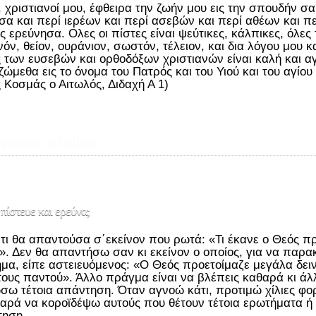
 χριστιανοί μου, έφθειρα την ζωήν μου εις την σπουδήν 
σα και περί ιερέων και περί ασεβών και περί αθέων και πε
ς ερεύνησα. Ολες οι πίστες είναι ψεύτικες, κάλπικες, όλες
νόν, θείον, ουράνιον, σωστόν, τέλειον, και δια λόγου μου 
ς των ευσεβών και ορθοδόξων χριστιανών είναι καλή και αγ
ζώμεθα εις το όνομα του Πατρός και του Υιού και του αγίο
ς Κοσμάς ο Αιτωλός, Διδαχή Α 1)
ιρέσεις
αλήθεια
 πίστευε και ερεύνα;
 τι θα απαντούσα σ΄εκείνον που ρωτά: «Τι έκανε ο Θεός πρ
;». Δεν θα απαντήσω σαν κι εκείνον ο οποίος, για να παρ
μα, είπε αστειευόμενος: «Ο Θεός προετοίμαζε μεγάλα δει
τους παντού». Άλλο πράγμα είναι να βλέπεις καθαρά κι άλλ
σω τέτοια απάντηση. Όταν αγνοώ κάτι, προτιμώ χίλιες φο
αρά να κοροϊδέψω αυτούς που θέτουν τέτοια ερωτήματα ή
τηση.