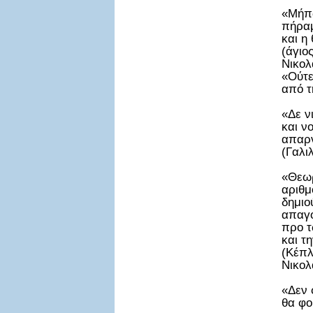
«Μήπω
πήραμ
και η
(άγιο
Νικολ
«Ούτε
από τ
«Δε ν
και ν
απαρν
(Γαλι
«Θεωρ
αριθμ
δημιο
απαγο
προ τ
και τ
(Κέπλ
Νικολ
«Δεν 
θα φο