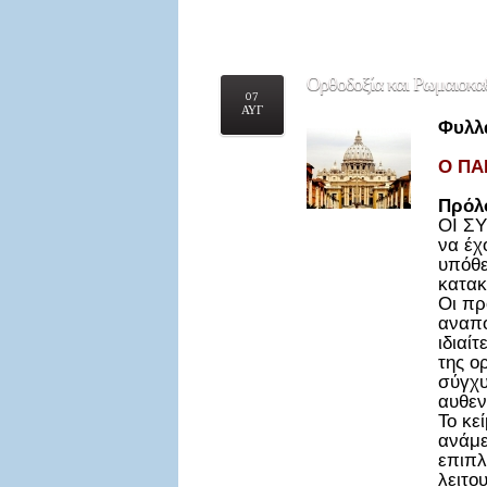
Ορθοδοξία
και Ρωμαιοκα
07
ΑΥΓ
Φυλλ
Ο ΠΑ
Πρόλ
ΟΙ ΣΥ
να έχ
υπόθε
κατακ
Οι πρ
αναπο
ιδιαί
της ο
σύγχυ
αυθεν
Το κε
ανάμε
επιπλ
λειτο