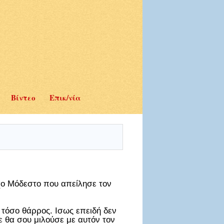
Βίντεο
Επικ/νία
χο Μόδεστο που απείλησε τον
 τόσο θάρρος. Ισως επειδή δεν
 θα σου μιλούσε με αυτόν τον