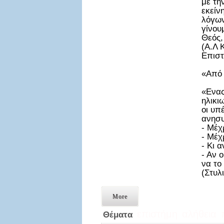
με τη
εκείν
λόγων
γίνου
Θεός,
(Α.Λ 
Επιστ
«Από 
«Ενας
ηλικι
οι υπ
ανησυ
- Μέχ
- Μέχ
- Κι 
- Αν 
να το
(Στυλ
More
επιστήμη
αλήθεια
Θέματα