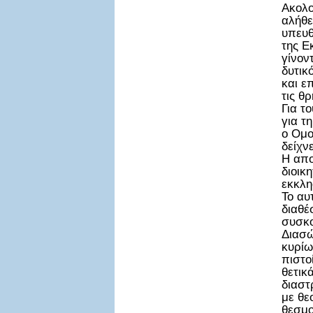
Ακολο
αλήθε
υπευθ
της Ε
γίνον
δυτικ
και ε
τις θ
Για τ
για τ
ο Ομο
δείχν
Η απο
διοικ
εκκλη
Το αυ
διαθέ
συσκο
Διασώ
κυρίω
πιστο
θετικ
διαστ
με θε
θεσμο