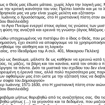
ς ο Θεός μας έδωσε μάταια, χωρίς λόγο την λογική μας;
ε την κριτική ικανότητα του νου; Πρέπει λοιπόν και με το 
 θρησκεία μας να μην είναι χωρίς μελέτη και εξέταση»
ς Ιωάννης ο Χρυσόστομος, στο Η χριστιανική πίστη στον αι
άου Βασιλειάδη)
 το Αγιο Πνεύμα ενεργεί στους αγίους τις γνώσεις των μυ
η φύση της αναζητά και ερευνά τη γνώση» (άγιος Μάξιμος
ιώθω υποχρεωμένος να πιστέψω ότι ο ίδιος ο Θεός, που μα
οημοσύνη, έχει σκοπό να αποφύγουμε να τα χρησιμοποιήσο
ηθούμε την αίσθηση και τη λογική»
λαίος, στο Ιδεοδρόμιο τομ Α σελ. 401, Μακαριου Πελέκη)
ώ ως δικαίωμα, μάλιστε δε ως καθήκον να ερευνώ κατά τ
ούς, τις μάζες, τα βάρη και τον κανόνα, κατά τον οποίο ο
ύργησε τα πάντα. Διότι τα μυστικά του σχεδίου του δεν είναι
ρευμένη η έρευνά τους, αλλά πολύ περισσότερο μας παρ
ων οφθαλμών μας έτσι ώστε με την εξέτασή τους να διαβ
ην σοφία του Δημιουργού»
ερ Ιωάννης 1571-1630, στο Η χριστιανική πίστη στον αιώνα
άου Βασιλειάδη)
φοβάμαι μήπως θορυβηθώ από τις αναζητήσεις σας. Θα τι
βηθώ μήπως (…) τα γεγονότα και τα δεδομένα, που μαζεύε