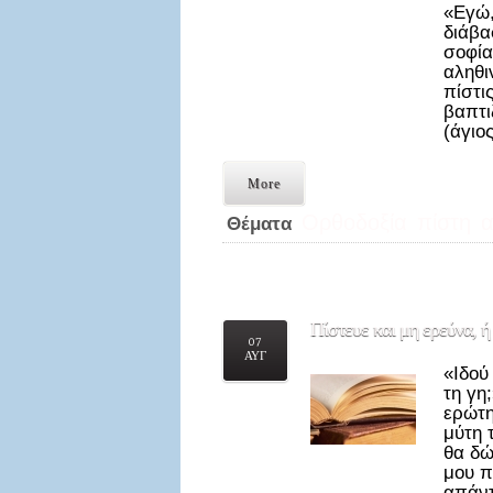
«Εγώ,
διάβα
σοφία
αληθι
πίστι
βαπτι
(άγιο
More
Ορθοδοξία
πίστη
α
Θέματα
Πίστευε
και μη ερεύνα, ή
07
ΑΥΓ
«Ιδού
τη γη
ερώτη
μύτη 
θα δώ
μου π
απάν