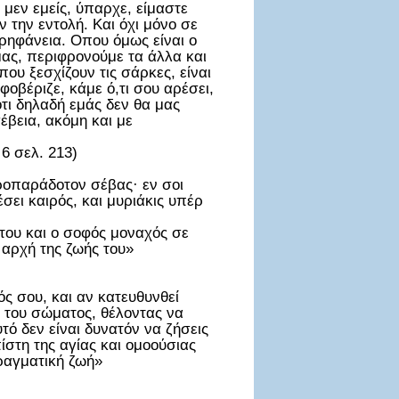
 μεν εμείς, ύπαρχε, είμαστε
ν την εντολή. Και όχι μόνο σε
ρηφάνεια. Οπου όμως είναι ο
μας, περιφρονούμε τα άλλα και
που ξεσχίζουν τις σάρκες, είναι
φοβέριζε, κάμε ό,τι σου αρέσει,
ότι δηλαδή εμάς δεν θα μας
έβεια, ακόμη και με
6 σελ. 213)
ροπαράδοτον σέβας· εν σοι
έσει καιρός, και μυριάκις υπέρ
 του και ο σοφός μοναχός σε
 αρχή της ζωής του»
ς σου, και αν κατευθυνθεί
η του σώματος, θέλοντας να
τό δεν είναι δυνατόν να ζήσεις
ίστη της αγίας και ομοούσιας
πραγματική ζωή»