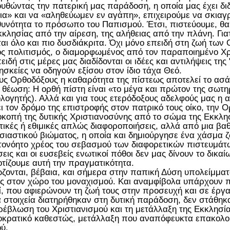
υθώντας την πατερική μας παράδοση, η οποία μας έχει δι
ια» και να «αληθεύωμεν εν αγάπη», επιχειρούμε να σκιαγ
υνότητα το πρόσωπο του Παπισμού. Έτσι, πιστεύουμε, θα
κκλησίας από την αίρεση, της αλήθειας από την πλάνη. Γιατί
ται όλο και πιο δυσδιάκριτα. Όχι μόνο επειδή στη ζωή των
ός πολιτισμός, ο διαμορφωμένος από τον παραποιημένο Χρ
πειδή στις μέρες μας διαδίδονται οι ιδέες και αντιλήψεις τη
ρησκείες να οδηγούν εξίσου στον ίδιο τάχα Θεό.
ους Ορθοδόξους η καθαρότητα της πίστεως αποτελεί το ασ
η θέωση: Η ορθή πίστη είναι «το μέγα και πρώτον της σωτ
λογητής). Αλλά και για τους ετερόδοξους αδελφούς μας η α
ει τον δρόμο της επιστροφής στον πατρικό τους οίκο, την 
κοπή της δυτικής Χριστιανοσύνης από το σώμα της Εκκλη
ητικές ή εθιμικές απλώς διαφοροποιήσεις, αλλά από μια βα
σιαστικού βιώματος, η οποία και δημιούργησε ένα χάσμα 
τονόητο χρέος του σεβασμού των διαφορετικών πιστευμάτ
σεις και οι ευσεβείς ενωτικοί πόθοι δεν μας δίνουν το δι
τίζουμε αυτή την πραγματικότητα.
ζονται, βέβαια, και σήμερα στην παπική Δύση υπολείμμα
ς στον χώρο του μοναχισμού. Και αναμφίβολα υπάρχουν πο
ί, που αφιερώνουν τη ζωή τους στην προσευχή και σε έργ
ά στοιχεία διατηρήθηκαν στη δυτική παράδοση, δεν στάθη
ρέβλωση του Χριστιανισμού και τη μετάλλαξη της Εκκλησί
οκρατικό καθεστώς, μετάλλαξη που αναπόφευκτα επακολού
ύ.