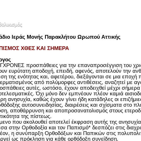
θολικισμός
άδιο Ιεράς Μονής Παρακλήτου Ωρωπού Αττικής
ΠΙΣΜΟΣ ΧΘΕΣ ΚΑΙ ΣΗΜΕΡΑ
ογος
ΓΧΡΟΝΕΣ προσπάθειες για την επαναπροσέγγιση του χρισ
ουν ευρύτατη αποδοχή, επειδή, αφενός, αποτελούν την αν
ση της ενότητας και, αφετέρου, διεξάγονται σε μια εποχή 
ερματισμένος από πολύμορφες αντιθέσεις, αναζητεί με αγω
οσπάθειες αυτές, ωστόσο, έχουν αποδειχθεί μέχρι σήμερα
τελεσματικές. Όχι μόνο δεν εμπνέουν πλέον καμιά αισιοδ
τερη ανησυχία, καθώς έχουν γίνει ήδη κατάδηλες οι επιζήμι
ρθόδοξης αυτοσυνειδησίας, διαιρέσεις και σχίσματα στο π
ση, αποθάρρυνση και αποπροσανατολισμός στους ετεροδ
τικότητα της πίστεως.
ίμενο που ακολουθεί αποτελεί έκφραση αυτής της ανησυχία
σα στην Ορθοδοξία και τον Παπισμό* δεσπόζει στις διαχρισ
έον, η συνύπαρξη Ορθοδόξων και Παπικών στις πολυπολιτ
υργεί ως πρόκληση για κάθε ορθόδοξη συνείδηση.