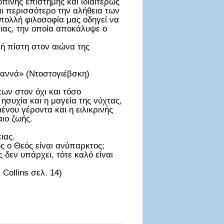
πινης επιστήμης και ιδιαιτέρως
αι περισσότερο την αλήθεια των
 πολλή φιλοσοφία μας οδηγεί να
θειας, την οποία αποκάλυψε ο
κή πίστη στον αιώνα της
σαννά» (Ντοστογιέβσκη)
των στον όχι και τόσο
συχία και η μαγεία της νύχτας,
ένου γέροντα και η ειλικρινής
ιο ζωής.
ιας.
ς ο Θεός είναι ανύπαρκτος;
 δεν υπάρχει, τότε καλό είναι
Collins σελ. 14)