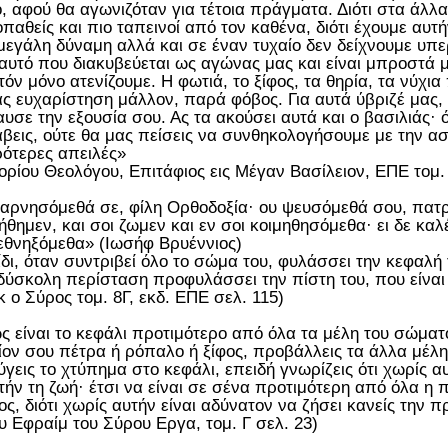
, αφού θα αγωνιζόταν για τέτοια πράγματα. Διότι στα άλλα
οπαθείς και πιο ταπεινοί από τον καθένα, διότι έχουμε αυτή
μεγάλη δύναμη αλλά και σε έναν τυχαίο δεν δείχνουμε υπε
αυτό που διακυβεύεται ως αγώνας μας και είναι μπροστά 
τόν μόνο ατενίζουμε. Η φωτιά, το ξίφος, τα θηρία, τα νύχια 
ας ευχαρίστηση μάλλον, παρά φόβος. Για αυτά ύβριζέ μας, 
υσε την εξουσία σου. Ας τα ακούσει αυτά και ο βασιλιάς· 
βεις, ούτε θα μας πείσεις να συνθηκολογήσουμε με την ασ
ότερες απειλές»
ορίου Θεολόγου, Επιτάφιος εις Μέγαν Βασίλειον, ΕΠΕ τομ. 
αρνησόμεθά σε, φίλη Ορθοδοξία· ου ψευσόμεθά σου, πατ
ήθημεν, και σοι ζωμεν και εν σοι κοιμηθησόμεθα· ει δε καλ
εθνηξόμεθα» (Ιωσήφ Βρυέννιος)
ίδι, όταν συντριβεί όλο το σώμα του, φυλάσσει την κεφαλή
δύσκολη περίσταση προφυλάσσει την πίστη του, που είναι
κ ο Σύρος τομ. 8Γ, εκδ. ΕΠΕ σελ. 115)
 είναι το κεφάλι προτιμότερο από όλα τα μέλη του σώματό
ίον σου πέτρα ή ρόπαλο ή ξίφος, προβάλλεις τα άλλα μέλ
γεις το χτύπημα στο κεφάλι, επειδή γνωρίζεις ότι χωρίς αυ
τήν τη ζωή· έτσι να είναι σε σένα προτιμότερη από όλα η π
ος, διότι χωρίς αυτήν είναι αδύνατον να ζήσει κανείς την 
υ Εφραίμ του Σύρου Εργα, τομ. Γ σελ. 23)