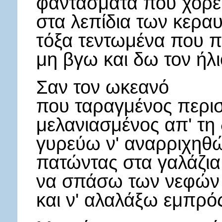
φαντάσματα που χορε
στα λεπίδια των κερα
τόξα τεντωμένα που 
μη βγω και δω τον ήλι
Σαν τον ωκεανό
που ταραγμένος περισ
μελανιασμένος απ' τη 
γυρεύω ν' αναρριχηθ
πατώντας στα γαλάζια
να σπάσω των νεφών τ
και ν' αλαλάξω εμπρός