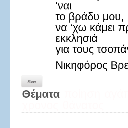
‘ναι
το βράδυ μου, 
να ‘χω κάμει 
εκκλησιά
για τους τσοπά
Νικηφόρος Βρε
More
ποίηση
αγά
Θέματα
χρόνος
θάνατος