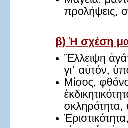
προλήψεις, σ
β) Ἡ σχέση μ
Ἔλλειψη ἀγάπ
γι᾿ αὐτόν, ὑ
Μίσος, φθόνο
ἐκδικητικότη
σκληρότητα, 
Ἐριστικότητα,