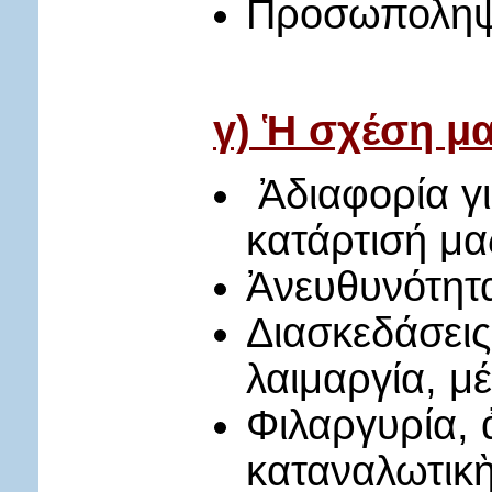
Προσωποληψ
γ) Ἡ σχέση μα
Ἀδιαφορία γι
κατάρτισή μα
Ἀνευθυνότητα
Διασκεδάσεις
λαιμαργία, μ
Φιλαργυρία, 
καταναλωτικὴ