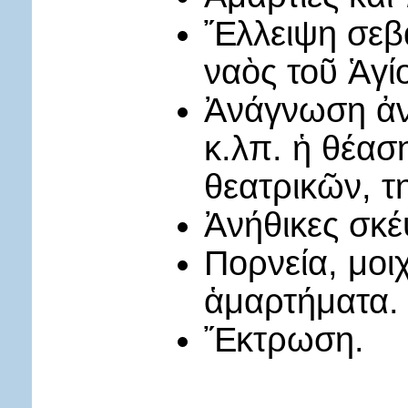
Ἔλλειψη σεβ
ναὸς τοῦ Ἁγί
Ἀνάγνωση ἀν
κ.λπ. ἡ θέασ
θεατρικῶν, τ
Ἀνήθικες σκέψ
Πορνεία, μοι
ἁμαρτήματα.
Ἔκτρωση.