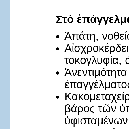
Στὸ ἐπάγγελμ
Ἀπάτη, νοθεί
Αἰσχροκέρδει
τοκογλυφία,
Ἀνεντιμότητα
ἐπαγγέλματο
Κακομεταχείρ
βάρος τῶν ὑ
ὑφισταμένων