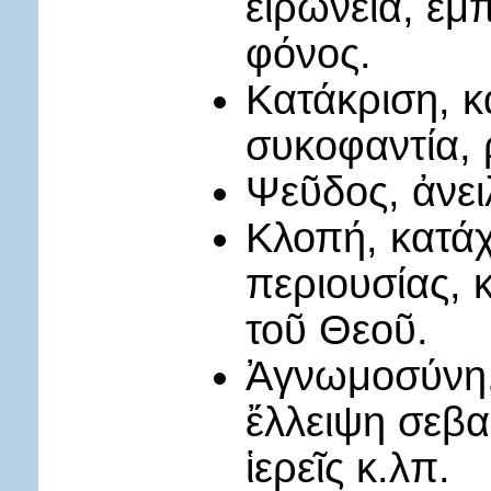
εἰρωνεία, ἐμπ
φόνος.
Κατάκριση, κ
συκοφαντία, 
Ψεῦδος, ἀνειλ
Κλοπή, κατά
περιουσίας, 
τοῦ Θεοῦ.
Ἀγνωμοσύνη, 
ἔλλειψη σεβα
ἱερεῖς κ.λπ.