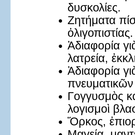
δυσκολίες.
Ζητήματα πίσ
ὀλιγοπιστίας.
Ἀδιαφορία γι
λατρεία, ἐκκ
Ἀδιαφορία γι
πνευματικῶν 
Γογγυσμὸς κα
λογισμοὶ βλα
Ὅρκος, ἐπιορ
Μαγεία, μαντε