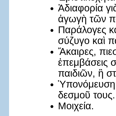
Ἀδιαφορία γι
ἀγωγὴ τῶν π
Παράλογες κα
σύζυγο καὶ πα
Ἄκαιρες, πιεσ
ἐπεμβάσεις σ
παιδιῶν, ἢ στ
Ὑπονόμευση 
δεσμοῦ τους.
Μοιχεία.