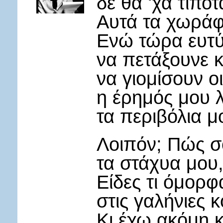
δε θα ‘χα τίποτ
Αυτά τα χωράφι
Ενώ τώρα ευτύ
να πετάξουνε κ
να γιομίσουν ο
η έρημός μου 
τα περιβόλια μ
Λοιπόν; Πώς σο
τα στάχυα μου,
Είδες τι όμορφ
στις γαλήνιες 
Κι έχω ακόμη κ