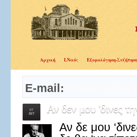
Αρχική
Ι.Ναός
Εξομολόγηση-Συζήτησ
E-mail:
insostis@gm
Αν
δεν μου 'δινες τ
07
ΑΥΓ
Αν δε μου ‘δινε