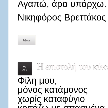
Αγαπώ, άρα υπάρχω.
Νικηφόρος Βρεττάκος
More
Η
επιστολή του κύκ
07
ΑΥΓ
Φίλη μου,
μόνος κατάμονος
χωρίς καταφύγιο