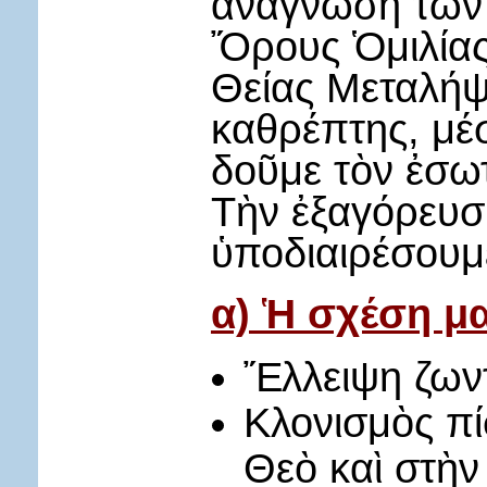
ἀνάγνωση τῶν 
Ὄρους Ὁμιλίας
Θείας Μεταλήψ
καθρέπτης, μέ
δοῦμε τὸν ἐσω
Τὴν ἐξαγόρευσ
ὑποδιαιρέσουμε
α) Ἡ σχέση μα
Ἔλλειψη ζωντ
Κλονισμὸς πί
Θεὸ καὶ στὴν