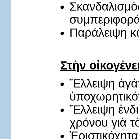
Σκανδαλισμὸς
συμπεριφορά 
Παράλειψη κ
Στὴν οἰκογένε
Ἔλλειψη ἀγά
ὑποχωρητικό
Ἔλλειψη ἐνδι
χρόνου γιὰ τὸ
Ἐριστικόχητα