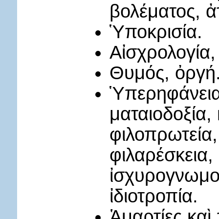
βολέματος, ἀ
Ὑποκρισία.
Αἰσχρολογία,
Θυμός, ὀργή
Ὑπερηφάνεια,
ματαιοδοξία, 
φιλοπρωτεία,
φιλαρέσκεια,
ἰσχυρογνωμο
ἰδιοτροπία.
Ἁμαρτίες καὶ