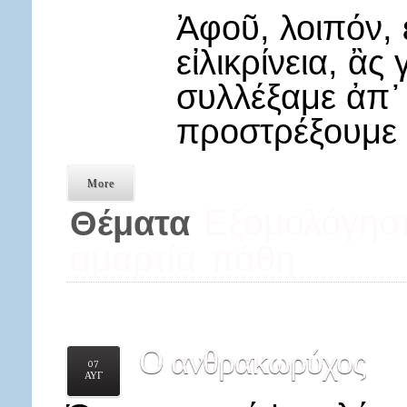
Ἀφοῦ, λοιπόν, 
εἰλικρίνεια, ἂς
συλλέξαμε ἀπ᾿ 
προστρέξουμε 
More
Εξομολόγησ
Θέματα
αμαρτία
πάθη
Ο
ανθρακωρύχος
07
ΑΥΓ