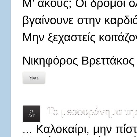
Μ' ακούς; Οι δρόμοι ό
βγαίνουνε στην καρδι
Μην ξεχαστείς κοιτάζο
Νικηφόρος Βρεττάκος
More
Το
μεσουράνημα της
07
ΑΥΓ
... Καλοκαίρι, μην πί