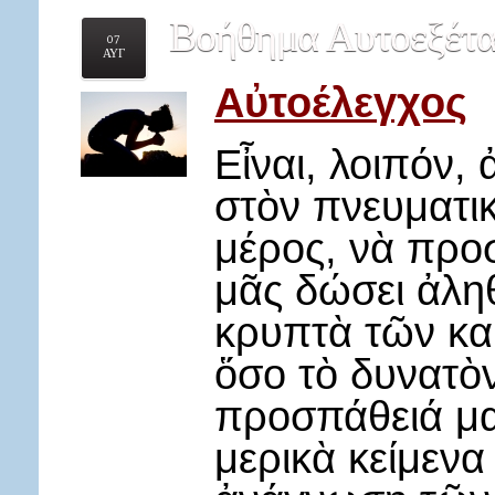
Βοήθημα
Αυτοεξέτα
07
ΑΥΓ
Αὐτοέλεγχος
Εἶναι, λοιπόν,
στὸν πνευματικ
μέρος, νὰ προ
μᾶς δώσει ἀληθ
κρυπτὰ τῶν κα
ὅσο τὸ δυνατὸ
προσπάθειά μα
μερικὰ κείμενα