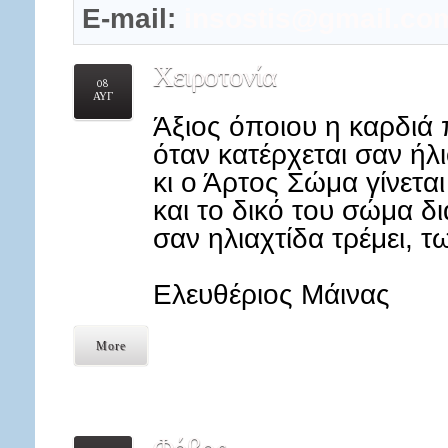
E-mail:
insostis@gmail.co
Χειροτονία
08
ΑΥΓ
Άξιος όποιου η καρδιά
όταν κατέρχεται σαν ήλ
κι ο Άρτος Σώμα γίνεται 
και το δικό του σώμα δ
σαν ηλιαχτίδα τρέμει, τ
Ελευθέριος Μάινας
More