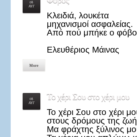
Φόβος
08
ΑΥΓ
Κλειδιά, λουκέτα
μηχανισμοί ασφαλείας.
Από πού μπήκε ο φόβο
Ελευθέριος Μάινας
More
Το
χέρι Σου στο χέρι μου
08
ΑΥΓ
Το χέρι Σου στο χέρι 
στους δρόμους της ζωής
Μα φράχτης ξύλινος μο