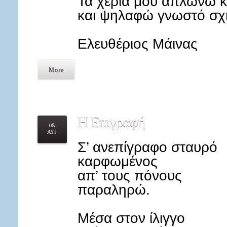
Τα χέρια μου απλώνω 
και ψηλαφώ γνωστό σχή
Ελευθέριος Μάινας
More
Η
Επιγραφή
08
ΑΥΓ
Σ’ ανεπίγραφο σταυρό
καρφωμένος
απ’ τους πόνους
παραληρώ.
Μέσα στον ίλιγγο