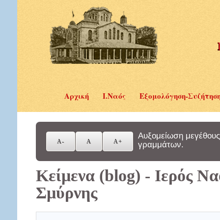
Αρχική
Ι.Ναός
Εξομολόγηση-Συζήτησ
Αυξομείωση μεγέθους
γραμμάτων.
Κείμενα (blog) - Ιερός Ν
Σμύρνης