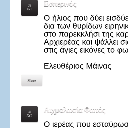
Εσπερινός
08
ΑΥΓ
Ο ήλιος που δύει εισδύε
δια των θυρίδων ειρηνι
στο παρεκκλήσι της κα
Αρχιερέας και ψάλλει 
στις άγιες εικόνες το φ
Ελευθέριος Μάινας
More
Αιχμαλωσία
Φωτός
08
ΑΥΓ
Ο ιερέας που εσταύρωσ