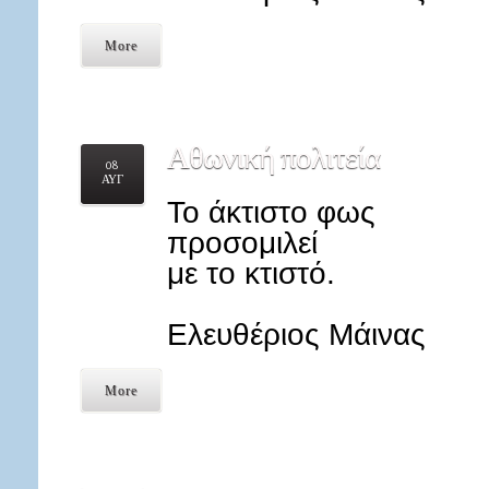
More
Αθωνική
πολιτεία
08
ΑΥΓ
Το άκτιστο φως
προσομιλεί
με το κτιστό.
Ελευθέριος Μάινας
More