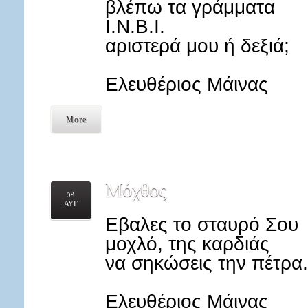
βλέπω τα γράμματα
Ι.Ν.Β.Ι.
αριστερά μου ή δεξιά;
Ελευθέριος Μάινας
More
Μόχθος
08
ΑΥΓ
Εβαλες το σταυρό Σου
μοχλό, της καρδιάς
να σηκώσεις την πέτρα.
Ελευθέριος Μάινας