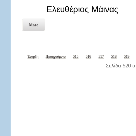
Ελευθέριος Μάινας
More
Έναρξη
Προηγούμενο
515
516
517
518
519
Σελίδα 520 