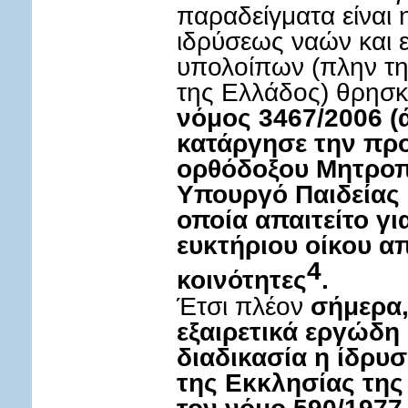
παραδείγματα είναι 
ιδρύσεως ναών και 
υπολοίπων (πλην τ
της Ελλάδος) θρησκ
νόμος 3467/2006 (
κατάργησε την πρ
ορθόδοξου Μητροπ
Υπουργό Παιδείας
οποία απαιτείτο γι
ευκτήριου οίκου α
4
κοινότητες
.
Έτσι πλέον
σήμερα,
εξαιρετικά εργώδη
διαδικασία η ίδρυ
της Εκκλησίας της
τον νόμο 590/1977 