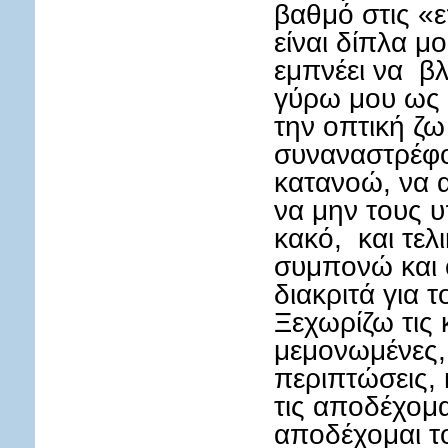
βαθμό στις «
είναι δίπλα μ
εμπνέει να β
γύρω μου ως ε
την οπτική ζω
συναναστρέφο
κατανοώ, να 
να μην τους υ
κακό, και τελ
συμπονώ και 
διακριτά για 
Ξεχωρίζω τις 
μεμονωμένες
περιπτώσεις, 
τις αποδέχομα
αποδέχομαι 