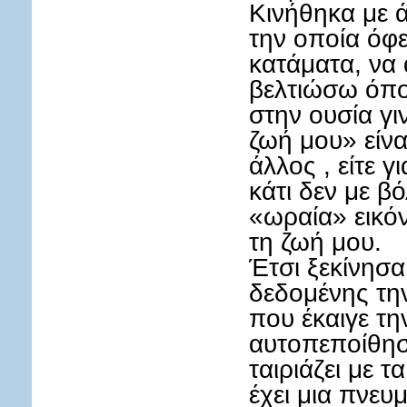
Κινήθηκα με 
την οποία όφ
κατάματα, να
βελτιώσω όπο
στην ουσία γι
ζωή μου» είνα
άλλος , είτε γι
κάτι δεν με β
«ωραία» εικό
τη ζωή μου.
Έτσι ξεκίνησα
δεδομένης τη
που έκαιγε τη
αυτοπεποίθηση
ταιριάζει με τ
έχει μια πνευ