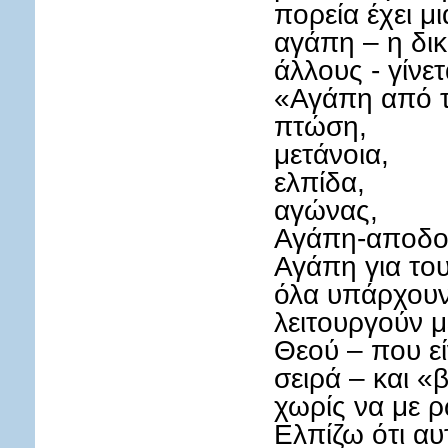
πορεία έχει μι
αγάπη – η δι
άλλους - γίνε
«Αγάπη από τ
πτώση,
μετάνοια,
ελπίδα,
αγώνας,
Αγάπη-αποδοχ
Αγάπη για το
όλα υπάρχουν
λειτουργούν 
Θεού – που ε
σειρά – και 
χωρίς να με ρ
Ελπίζω ότι α