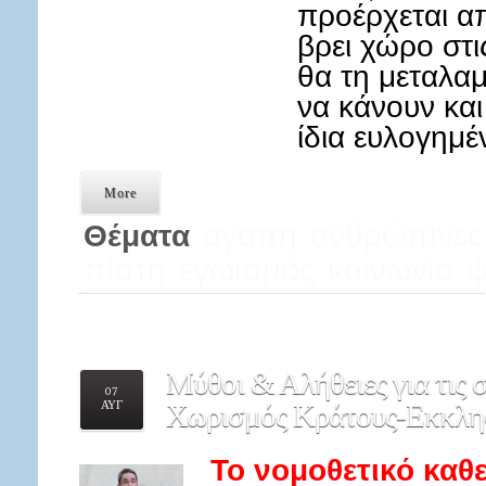
προέρχεται α
βρει χώρο στι
θα τη μεταλαμ
να κάνουν κα
ίδια ευλογημέ
More
αγάπη
ανθρώπινες
Θέματα
πίστη
εγωισμός
κοινωνία
ψ
Μύθοι
& Αλήθειες για τις 
07
ΑΥΓ
Χωρισμός Κράτους-Εκκλησ
Το νομοθετικό καθε