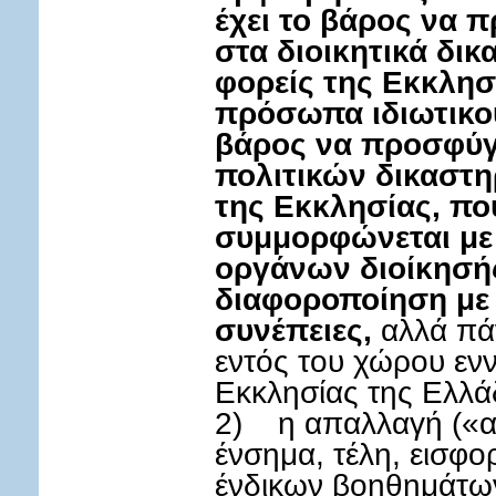
έχει το βάρος να 
στα διοικητικά δικα
φορείς της Εκκλησ
πρόσωπα ιδιωτικού
βάρος να προσφύγ
πολιτικών δικαστη
της Εκκλησίας, που
συμμορφώνεται με
οργάνων διοίκησής 
διαφοροποίηση με 
συνέπειες,
αλλά πάν
εντός του χώρου εν
Εκκλησίας της Ελλάδ
2) η απαλλαγή («α
ένσημα, τέλη, εισφο
ένδικων βοηθημάτων