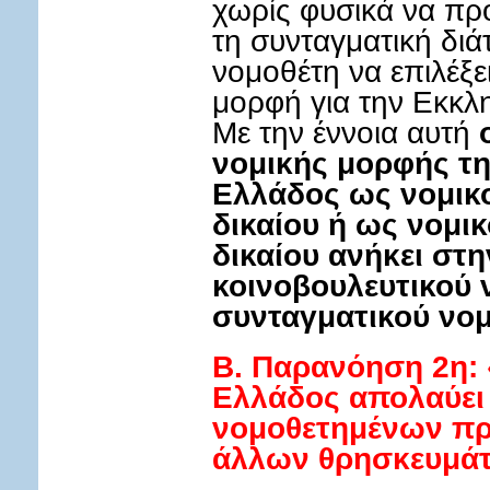
χωρίς φυσικά να πρ
τη συνταγματική διάτ
νομοθέτη να επιλέξε
μορφή για την Εκκλ
Με την έννοια αυτή
νομικής μορφής τη
Ελλάδος ως νομι
δικαίου ή ως νομι
δικαίου ανήκει στ
κοινοβουλευτικού ν
συνταγματικού νομ
B. Παρανόηση 2η: 
Ελλάδος απολαύει 
νομοθετημένων πρ
άλλων θρησκευμά