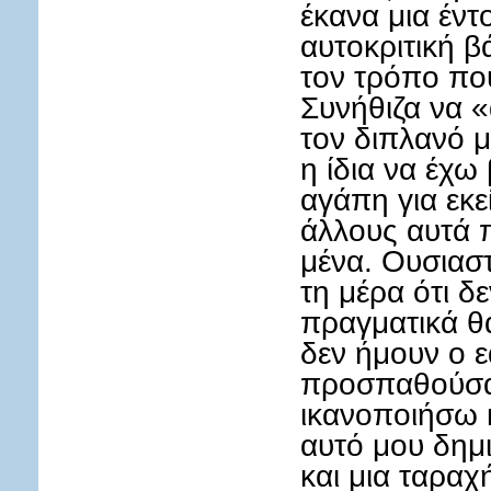
έκανα μια έν
αυτοκριτική β
τον τρόπο πο
Συνήθιζα να 
τον διπλανό 
η ίδια να έχω
αγάπη για εκε
άλλους αυτά π
μένα. Ουσιασ
τη μέρα ότι 
πραγματικά θ
δεν ήμουν ο 
προσπαθούσα ν
ικανοποιήσω κ
αυτό μου δημ
και μια ταραχ