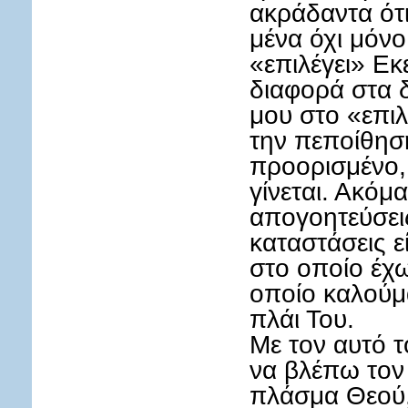
ακράδαντα ότι
μένα όχι μόνο
«επιλέγει» Εκ
διαφορά στα δ
μου στο «επι
την πεποίθηση
προορισμένο, 
γίνεται. Ακόμ
απογοητεύσει
καταστάσεις ε
στο οποίο έχω
οποίο καλούμ
πλάι Του.
Με τον αυτό 
να βλέπω τον
πλάσμα Θεού,