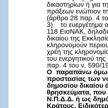
δικαστηρίων ή για τ
πράξεων ενώπιον τη
(άρθρο 28 παρ. 4 το
3) το ευεργέτημα 
118 ΕισΝΑΚ, δηλαδή
δικαίου της Εκκλησ
κληρονομούν περιουσ
χρέη της κληρονομί
του ενεργητικού της
παρ. 4 του ν. 590/1
Ο παραπάνω όμως
προστασίας των 
δημοσίου δικαίου 
θρησκεύματα, που
Ν.Π.Δ.Δ. ή ως δημ
Κράτους. Ειδικότερ