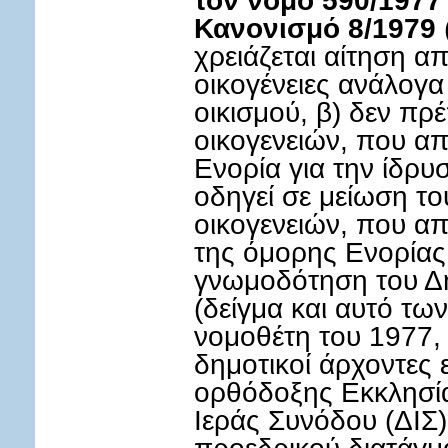
Κανονισμό 8/1979
χρειάζεται αίτηση α
οικογένειες ανάλογα
οικισμού, β) δεν πρ
οικογενειών, που α
Ενορία για την ίδρυ
οδηγεί σε μείωση το
οικογενειών, που απ
της όμορης Ενορίας, 
γνωμοδότηση του Δ
(δείγμα και αυτό τω
νομοθέτη του 1977, 
δημοτικοί άρχοντες ε
ορθόδοξης Εκκλησία
Ιεράς Συνόδου (ΔΙΣ)
προεδρικού διατάγμα