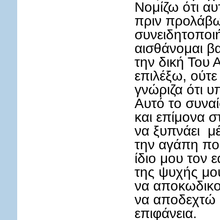
Νομίζω ότι αυ
πριν προλάβ
συνειδητοποι
αισθάνομαι β
την δική Του 
επιλέξω, ούτε
γνώριζα ότι υ
Αυτό το συνα
και επίμονα σ
να ξυπνάει μ
την αγάπη πο
ίδιο μου τον 
της ψυχής μο
να αποκωδικο
να αποδεχτώ 
επιφάνεια.