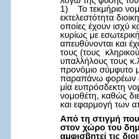
1) Το τεκμήριο νομ
εκτελεστότητα διοικ
οποίες έχουν ισχύ κα
κυρίως με εσωτερικ
απευθύνονται και έ
τους (τους κληρικού
υπαλλήλους τους κ.λ
προνόμιο σύμφυτο με
παραπάνω φορέων ως
μία ευπρόσδεκτη νο
νομοθέτη, καθώς διε
και εφαρμογή των 
Από τη στιγμή που 
στον χώρο του δημ
αμφισβητεί τις διο