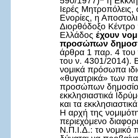
590/1977)
η Εκκλησ
Ιερές Μητροπόλεις, ο
Ενορίες, η Αποστολι
Διορθόδοξο Κέντρο 
Ελλάδος
έχουν νομ
προσώπων δημοσίο
άρθρα 1 παρ. 4 του 
του ν. 4301/2014). 
νομικά πρόσωπα ιδιω
«θυγατρικά» των π
προσώπων δημοσίου
εκκλησιαστικά Ιδρύ
και τα εκκλησιαστικ
Η αρχή της νομιμότη
περιεχόμενο διαφορετ
Ν.Π.Ι.Δ.: το νομικ