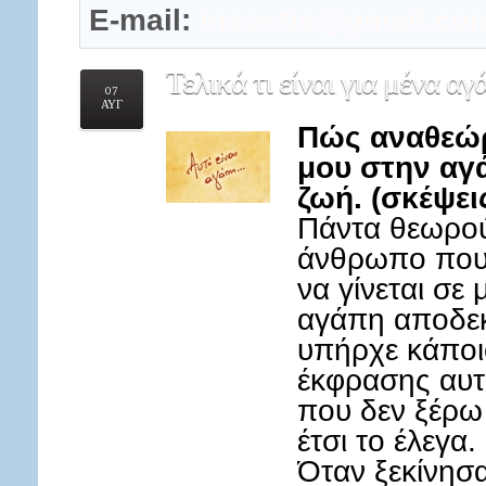
E-mail:
insostis@gmail.co
Τελικά
τι είναι για μένα αγ
07
ΑΥΓ
Πώς αναθεώ
μου στην αγ
ζωή. (σκέψεις
Πάντα θεωρού
άνθρωπο που 
να γίνεται σε
αγάπη αποδεκ
υπήρχε κάποι
έκφρασης αυτ
που δεν ξέρω
έτσι το έλεγα.
Όταν ξεκίνησ