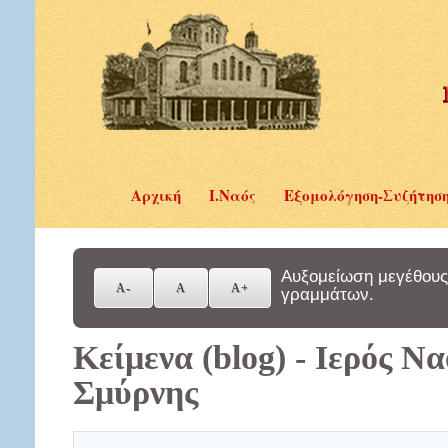
Αρχική
Ι.Ναός
Εξομολόγηση-Συζήτησ
Αυξομείωση μεγέθους
γραμμάτων.
Κείμενα (blog) - Ιερός Ν
Σμύρνης