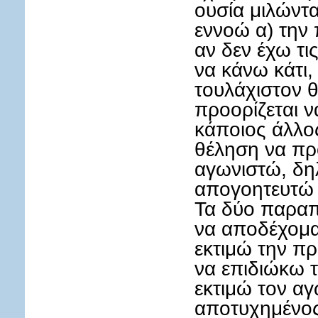
ουσία μιλώντ
εννοώ α) την
αν δεν έχω τι
να κάνω κάτι,
τουλάχιστον 
προορίζεται ν
κάποιος άλλος
θέληση να πρ
αγωνιστώ, δη
απογοητευτώ 
Τα δύο παραπ
να αποδέχομαι
εκτιμώ την πρ
να επιδιώκω τ
εκτιμώ τον αγ
αποτυχημένο