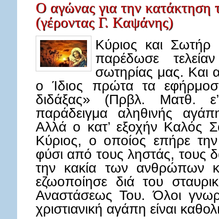
Ο αγώνας για την κατάκτηση τ
(γέροντας Γ. Καψάνης)
Κύριος και Σωτήρ 
παρέδωσε τελείαν
σωτηρίας μας. Και α
ο Ίδιος πρώτα τα εφήρμοσε
διδάξας» (Πρβλ. Ματθ. 
παράδειγμα αληθινής αγάπ
Αλλά ο κατ’ εξοχήν Καλός Σ
Κύριος, ο οποίος επήρε τη
φύσι από τους ληστάς, τους 
την κακία των ανθρώπων κα
εζωοποίησε διά του σταυρι
Αναστάσεως Του. Όλοι γνωρί
χριστιανική αγάπη είναι καθολ