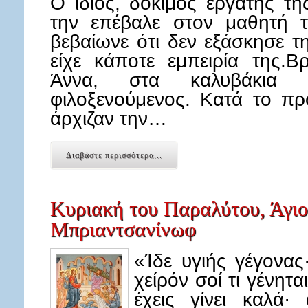
Ο ίδιος, δόκιμος εργάτης τ
την επέβαλε στον μαθητή τ
βεβαίωνε ότι δεν εξάσκησε τ
είχε κάποτε εμπειρία της.Β
Άννα, στα καλυβάκια 
φιλοξενούμενος. Κατά το π
άρχιζαν την…
Διαβάστε περισσότερα...
Κυριακή του Παραλύτου, Άγιος
Μπριαντσανίνωφ
«Ίδε υγιής γέγονας
χείρόν σοί τι γένητ
έχεις γίνει καλά