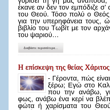
γυρίσει τη γη μας ανάποδα,
έκανε αν δεν τον εμπόδιζε σ’
του Θεού. Τόσο πολύ ο Θεός 
για την υπερηφάνεια τους, ώ
βιβλίο του Τωβίτ με τον αρχ
του ψαριού…
Διαβάστε περισσότερα...
Η επίσκεψη της θείας Χάριτος
- Γέροντα, πώς είνα
ξέρω; Εγώ στο Καλ
που την ανάβω, γ
φως, ανάβω ένα κερί να βλέπ
φώτα ή χαρίσματα του Θεού