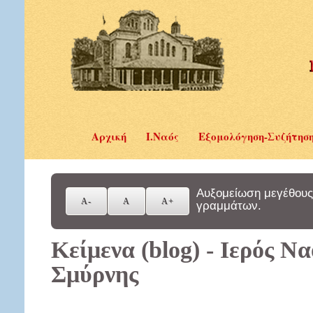
Αρχική
Ι.Ναός
Εξομολόγηση-Συζήτησ
Αυξομείωση μεγέθους
γραμμάτων.
Κείμενα (blog) - Ιερός Ν
Σμύρνης