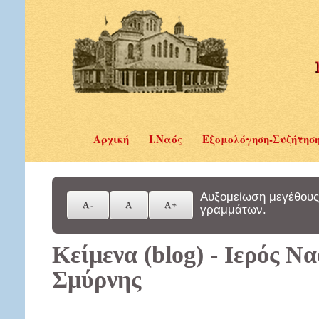
Αρχική
Ι.Ναός
Εξομολόγηση-Συζήτησ
Αυξομείωση μεγέθους
γραμμάτων.
Κείμενα (blog) - Ιερός Ν
Σμύρνης