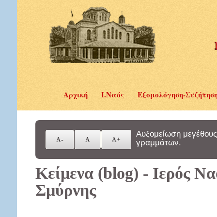
Αρχική
Ι.Ναός
Εξομολόγηση-Συζήτησ
Αυξομείωση μεγέθους
γραμμάτων.
Κείμενα (blog) - Ιερός Ν
Σμύρνης