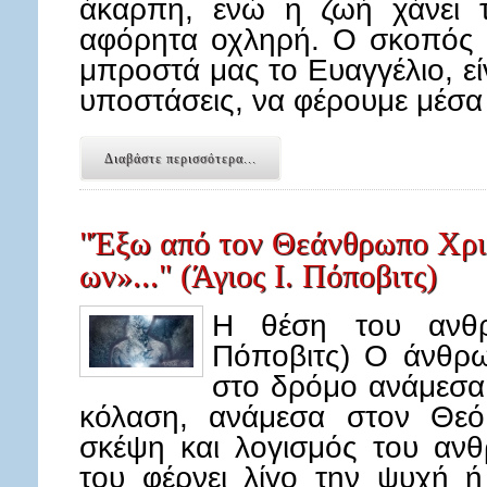
άκαρπη, ενώ η ζωή χάνει τ
αφόρητα οχληρή. Ο σκοπός μ
μπροστά μας το Ευαγγέλιο, εί
υποστάσεις, να φέρουμε μέσα
Διαβάστε περισσότερα...
"Έξω από τον Θεάνθρωπο Χρισ
ων»..." (Άγιος Ι. Πόποβιτς)
Η θέση του ανθρ
Πόποβιτς) Ο άνθρω
στο δρόμο ανάμεσα
κόλαση, ανάμεσα στον Θεό
σκέψη και λογισμός του αν
του φέρνει λίγο την ψυχή 