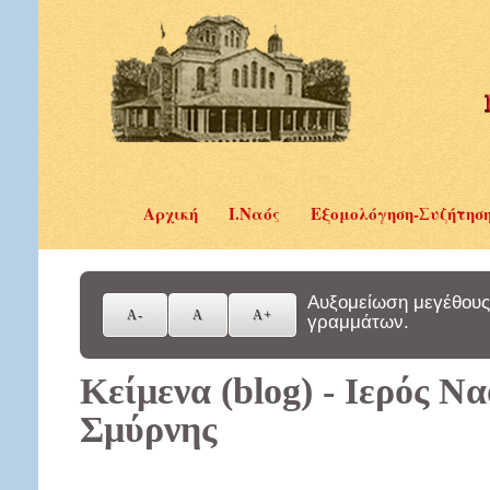
Αρχική
Ι.Ναός
Εξομολόγηση-Συζήτησ
Αυξομείωση μεγέθους
γραμμάτων.
Κείμενα (blog) - Ιερός Ν
Σμύρνης