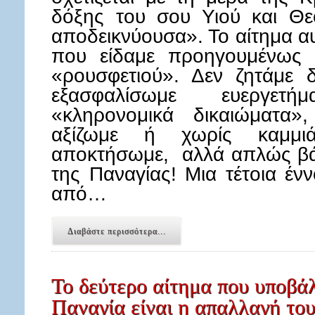
δόξης του σου Υιού και Θ
αποδεικνύουσα». Το αίτημα α
που είδαμε προηγουμένως δ
«ρουσφετιού». Δεν ζητάμε 
εξασφαλίσωμε ευεργετ
«κληρονομικά δικαιώματα»
αξίζωμε ή χωρίς καμμ
αποκτήσωμε, αλλά απλώς βά
της Παναγίας! Μια τέτοια ένν
από…
Διαβάστε περισσότερα...
Το δεύτερο αίτημα που υποβάλ
Παναγία είναι η απαλλαγή του