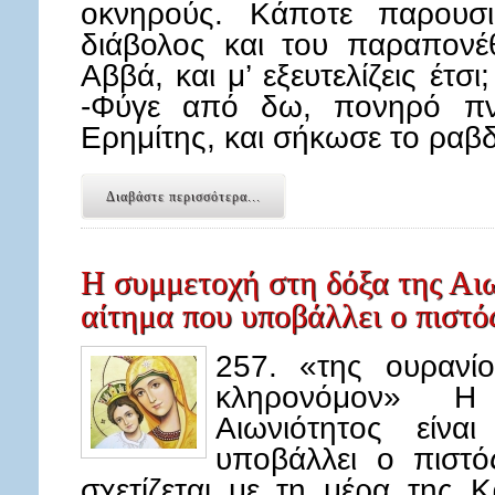
οκνηρούς. Κάποτε παρουσ
διάβολος και του παραπονέθ
Αββά, και μ’ εξευτελίζεις έτ
-Φύγε από δω, πονηρό πν
Ερημίτης, και σήκωσε το ραβ
Διαβάστε περισσότερα...
Η συμμετοχή στη δόξα της Αιων
αίτημα που υποβάλλει ο πιστό
257. «της ουρανίο
κληρονόμον» Η σ
Αιωνιότητος είνα
υποβάλλει ο πιστό
σχετίζεται με τη μέρα της 