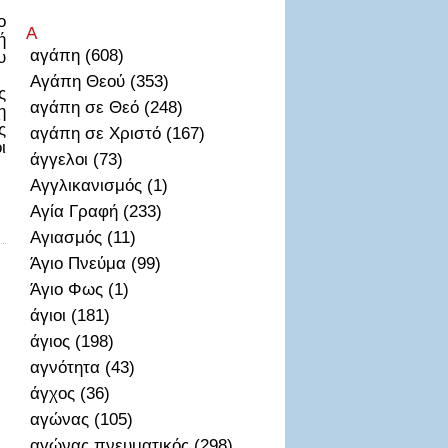
ο
Α
ή
αγάπη (608)
υ
.
Αγάπη Θεού (353)
ς
αγάπη σε Θεό (248)
ῃ
ς
αγάπη σε Χριστό (167)
ι
άγγελοι (73)
Αγγλικανισμός (1)
Αγία Γραφή (233)
Αγιασμός (11)
Άγιο Πνεύμα (99)
Άγιο Φως (1)
άγιοι (181)
άγιος (198)
αγνότητα (43)
άγχος (36)
αγώνας (105)
αγώνας πνευματικός (298)