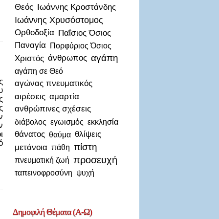
Θεός
Ιωάννης Κροστάνδης
Ιωάννης Χρυσόστομος
Ορθοδοξία
Παΐσιος Όσιος
Παναγία
Πορφύριος Όσιος
αγάπη
Χριστός
άνθρωπος
αγάπη σε Θεό
ς
αγώνας πνευματικός
υ
αιρέσεις
αμαρτία
ς
ς
ανθρώπινες σχέσεις
ν
διάβολος
εγωισμός
εκκλησία
ν
ι
θάνατος
θλίψεις
θαύμα
ό
πίστη
μετάνοια
πάθη
προσευχή
πνευματική ζωή
ταπεινοφροσύνη
ψυχή
Δημοφιλή
Θέματα (Α-Ω)