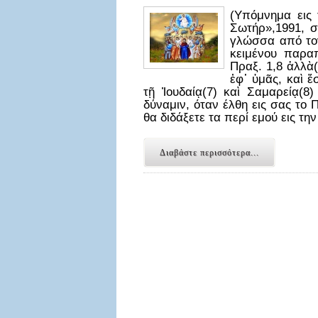
(Υπόμνημα εις
Σωτήρ»,1991, σ
γλώσσα από τον
κειμένου παραπ
Πραξ. 1,8 ἀλλὰ(
ἐφ᾿ ὑμᾶς, καὶ ἔ
τῇ Ἰουδαίᾳ(7) καὶ Σαμαρείᾳ(8
δύναμιν, όταν έλθη εις σας το Π
θα διδάξετε τα περί εμού εις τη
Διαβάστε περισσότερα...