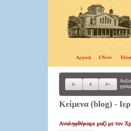
Αρχική
Ι.Ναός
Εξομ
Αυξο
γραμ
Κείμενα (blog) - Ι
Αναληφθήκαμε μαζί με τον Χρ