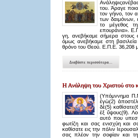
Ανάληψιςανέβασ
του. Άραγε ποι
τον γήινο, τον 
των δαιμόνων, 
το μέγεθος τ
επουράνια». Ε.Π
γη, ανεβήκαμε σήμερα στους ο
όμως ανεβήκαμε στη βασιλεία
θρόνο του Θεού. Ε.Π.Ε. 36,208
Διαβάστε περισσότερα...
Η Ανάληψη του Χριστού στο 
(Υπόμννημα Π.
ἐγὼ(2) ἀποστέλ
δὲ(5) καθίσατε(
ἐξ ὕψους(9). 
αυτό που υπεσ
φωτίζη και σας ενισχύη και σ
καθίσατε εις την πόλιν Ιερουσα
σας πλέον την σοφίαν και τ