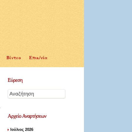
Βίντεο
Επικ/νία
Εύρεση
Αρχείο
Αναρτήσεων
Ιούλιος 2026