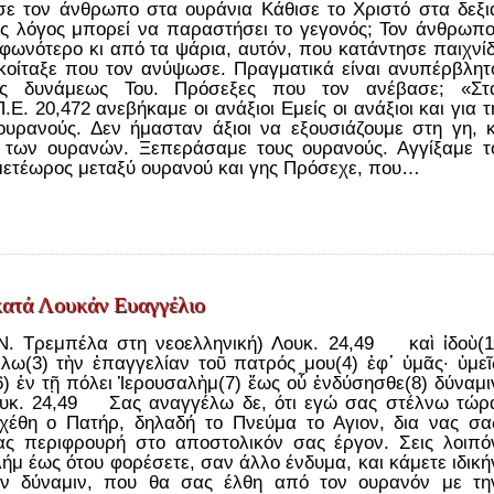
ε τον άνθρωπο στα ουράνια Κάθισε το Χριστό στα δεξι
ος λόγος μπορεί να παραστήσει το γεγονός; Τον άνθρωπο
αφωνότερο κι από τα ψάρια, αυτόν, που κατάντησε παιχνίδ
κοίταξε που τον ανύψωσε. Πραγματικά είναι ανυπέρβλητ
ης δυνάμεως Του. Πρόσεξες που τον ανέβασε; «Στ
.Ε. 20,472 ανεβήκαμε οι ανάξιοι Εμείς οι ανάξιοι και για τ
υρανούς. Δεν ήμασταν άξιοι να εξουσιάζουμε στη γη, κ
 των ουρανών. Ξεπεράσαμε τους ουρανούς. Αγγίξαμε τ
 μετέωρος μεταξύ ουρανού και γης Πρόσεχε, που…
κατά Λουκάν Ευαγγέλιο
Ν. Τρεμπέλα στη νεοελληνική) Λουκ. 24,49 καὶ ἰδοὺ(1
λω(3) τὴν ἐπαγγελίαν τοῦ πατρός μου(4) ἐφ᾿ ὑμᾶς· ὑμεῖ
6) ἐν τῇ πόλει Ἱερουσαλὴμ(7) ἕως οὗ ἐνδύσησθε(8) δύναμι
Λουκ. 24,49 Σας αναγγέλω δε, ότι εγώ σας στέλνω τώρ
χέθη ο Πατήρ, δηλαδή το Πνεύμα το Αγιον, δια νας σα
ας περιφρουρή στο αποστολικόν σας έργον. Σεις λοιπό
λήμ έως ότου φορέσετε, σαν άλλο ένδυμα, και κάμετε ιδική
ην δύναμιν, που θα σας έλθη από τον ουρανόν με τη