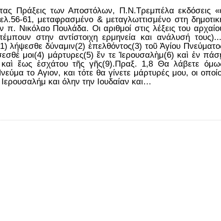
 τας Πράξεις των Αποστόλων, Π.Ν.Τρεμπέλα εκδόσεις «
ελ.56-61, μεταφρασμένο & μεταγλωττισμένο στη δημοτικ
 π. Νικόλαο Πουλάδα. Οι αριθμοί στις λέξεις του αρχαίο
έμπουν στην αντίστοιχη ερμηνεία και ανάλυσή τους)..
1) λήψεσθε δύναμιν(2) ἐπελθόντος(3) τοῦ Ἁγίου Πνεύματο
σεσθέ μοι(4) μάρτυρες(5) ἔν τε Ἱερουσαλὴμ(6) καὶ ἐν πάσ
) καὶ ἕως ἐσχάτου τῆς γῆς(9).Πραξ. 1,8 Θα λάβετε όμω
νεύμα το Αγιον, και τότε θα γίνετε μάρτυρές μου, οι οποίο
ν Ιερουσαλήμ και όλην την Ιουδαίαν και…