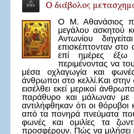
Ο διάβολος μετασχημ
10
ΙΟΥΛ
Ο Μ. Αθανάσιος πε
μεγάλου ασκητού κ
Αντωνίου διηγείτ
επισκέπτονταν στο 
επί ημέρες έξω
περιμένοντας να το
μέσα οχλαγωγία και φωνέ
άνθρωποι στο κελλί.Και στην 
εισέλθει εκεί μερικοί άνθρωπ
παράθυρο και μάλωναν με 
αντιλήφθηκαν ότι οι θόρυβοι
από τα πονηρά πνεύματα που
φωνές και ομιλίες τα ζων
προσφέρουν. Πώς να μιλήσει