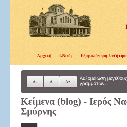
Αρχική
Ι.Ναός
Εξομολόγηση-Συζήτησ
Αυξομείωση μεγέθους
γραμμάτων.
Κείμενα (blog) - Ιερός Ν
Σμύρνης