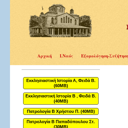
Αρχική
Ι.Ναός
Εξομολόγηση-Συζήτησ
Εκκλησιαστική Ιστορία Α, Φειδά Β.
(60MB)
Εκκλησιαστική Ιστορία Β , Φειδά Β.
(40MB)
Πατρολογία Β Χρήστου Π. (40MB)
Πατρολογία Β Παπαδόπουλου Στ.
(30MB)