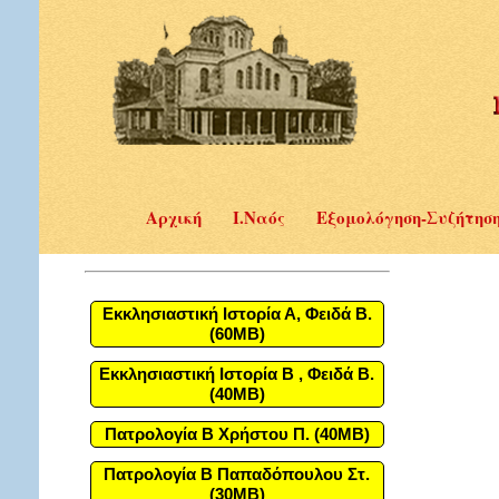
Αρχική
Ι.Ναός
Εξομολόγηση-Συζήτησ
Εκκλησιαστική Ιστορία Α, Φειδά Β.
(60MB)
Εκκλησιαστική Ιστορία Β , Φειδά Β.
(40MB)
Πατρολογία Β Χρήστου Π. (40MB)
Πατρολογία Β Παπαδόπουλου Στ.
(30MB)