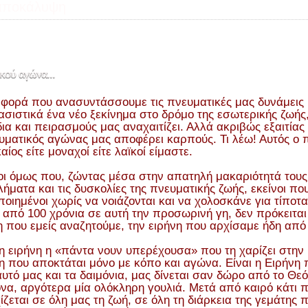
αποκάλυψη
κού αγώνα...
 φορά που ανασυντάσσουμε τις πνευματικές μας δυνάμεις 
σιστικά ένα νέο ξεκίνημα στο δρόμο της εσωτερικής ζωής,
ια και πειρασμούς μας αναχαιτίζει. Αλλά ακριβώς εξαιτίας
υματικός αγώνας μας αποφέρει καρπούς. Τι λέω! Αυτός ο 
αίος είτε μοναχοί είτε λαϊκοί είμαστε.
οι όμως που, ζώντας μέσα στην απατηλή μακαριότητά του
ήματα και τις δυσκολίες της πνευματικής ζωής, εκείνοι πο
ποιημένοι χωρίς να νοιάζονται και να χολοσκάνε για τίποτ
από 100 χρόνια σε αυτή την προσωρινή γη, δεν πρόκειται
η που εμείς αναζητούμε, την ειρήνη που αρχίσαμε ήδη απ
 η ειρήνη η «πάντα νουν υπερέχουσα» που τη χαρίζει στην 
η που αποκτάται μόνο με κόπο και αγώνα. Είναι η Ειρήνη
αυτό μας και τα δαιμόνια, μας δίνεται σαν δώρο από το Θε
να, αργότερα μία ολόκληρη γουλιά. Μετά από καιρό κάτι π
ίζεται σε όλη μας τη ζωή, σε όλη τη διάρκεια της γεμάτης 