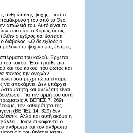
ς ανθρώπινης ψυχής. Γιατί τι
 απομάκρυνσή του από το Θεό.
ν απώλειά του. Αυτό είναι το
νίων που είπε ο Κύριος όπως
«
Ήλθεν ο εχθρός και έσπειρε
 ο διάβολος. «
Ο δε εχθρός ο
α μολύνει το ψυχικό μας έδαφος
 σπέρματα του καλού. Έρχεται
α του κακού. Έτσι η κάθε μια
ύ και του κακού, του φωτός και
ια παντός την ανομίαν
ιώνει όσα μέχρι τώρα είπαμε.
ρίς να αποκάμνει. Δεν υπάρχει
 Ασταμάτητη και ανελέητη είναι
δουλώσει. Για την ορμή του αυτή
Στρωματείς Α’ ΒΕΠΕΣ 7, 269)
έτουμε, την καθαρότητα της
ιγένη (ΒΕΠΕΣ 14, 329) δεν
ώλειαν
». Αλλά και αυτή ακόμα η
αβάλλει. Ποιον συκοφαντεί ο
τον άνθρωπο και τον άνθρωπο
 μαρτυρία του θεόπνευστου