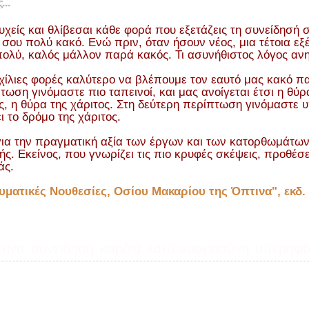
...
υχείς και θλίβεσαι κάθε φορά που εξετάζεις τη συνείδησή σ
 σου πολύ κακό. Ενώ πριν, όταν ήσουν νέος, μια τέτοια ε
πολύ, καλός μάλλον παρά κακός. Τι ασυνήθιστος λόγος αν
 χίλιες φορές καλύτερο να βλέπουμε τον εαυτό μας κακό 
τωση γινόμαστε πιο ταπεινοί, και μας ανοίγεται έτσι η θύρ
ς, η θύρα της χάριτος. Στη δεύτερη περίπτωση γινόμαστε 
ει το δρόμο της χάριτος.
ια την πραγματική αξία των έργων και των κατορθωμάτων μ
τής. Εκείνος, που γνωρίζει τις πιο κρυφές σκέψεις, προθέσ
άς.
υματικές Νουθεσίες, Οσίου Μακαρίου της Όπτινα", εκδ. 
τινα
συνείδηση
καρδιά
ταπεινοφροσύνη
υπερηφἀ