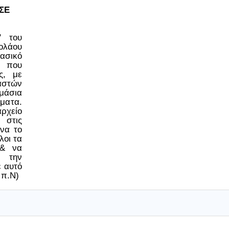
ΣΕ
ο" του
ολάου
ασικό
 που
ς, με
στών
μάσια
έματα.
ρχείο
 στις
να το
λοι τα
 & να
 την
ε αυτό
 π.Ν)