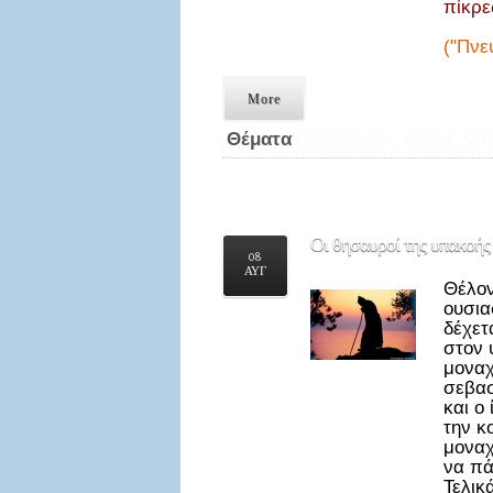
πίκρε
("Πνε
More
Μακάριος όσιος Όπ
Θέματα
Οι
θησαυροί της υπακοής
08
ΑΥΓ
Θέλον
ουσια
δέχετ
στον 
μοναχ
σεβασ
και ο
την κ
μοναχ
να πά
Τελικ