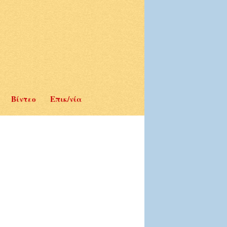
Βίντεο
Επικ/νία