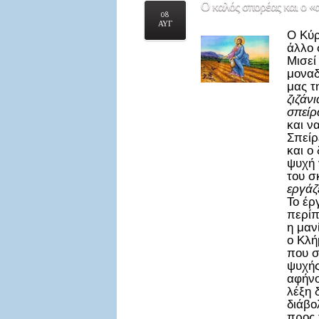
Ο
καλός σπορέας και ο «
08
ΑΥΓ
Ο Κύρ
άλλο 
Μισεί
μοναδ
μας τ
ζιζάνι
σπείρ
και ν
Σπείρ
και ο
ψυχή 
του σ
εργάζ
Το έρ
περίπ
η μαν
ο Κλή
που σ
ψυχής
αφήνο
λέξη 
διάβο
προς 