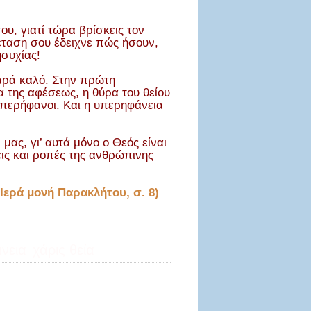
ου, γιατί τώρα βρίσκεις τον
ξέταση σου έδειχνε πώς ήσουν,
ησυχίας!
παρά καλό. Στην πρώτη
α της αφέσεως, η θύρα του θείου
υπερήφανοι. Και η υπερηφάνεια
ας, γι’ αυτά μόνο ο Θεός είναι
εις και ροπές της ανθρώπινης
Ιερά μονή Παρακλήτου, σ. 8)
νεια
χάρις θεία