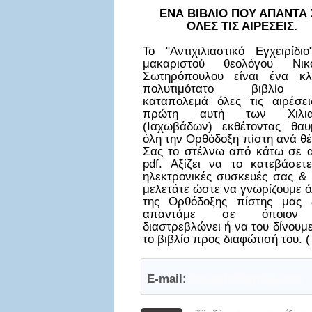
ΕΝΑ ΒΙΒΛΙΟ ΠΟΥ ΑΠΑΝΤΑ 
ΟΛΕΣ ΤΙΣ ΑΙΡΕΣΕΙΣ.
Το "Αντιχιλιαστικό Εγχειρίδι
μακαριστού θεολόγου Νικ
Σωτηρόπουλου είναι ένα κλ
πολυτιμότατο βιβλίο
καταπολεμά όλες τις αιρέσει
πρώτη αυτή των Χιλια
(Ιαχωβάδων) εκθέτοντας θαυ
όλη την Ορθόδοξη πίστη ανά θ
Σας το στέλνω από κάτω σε α
pdf. Αξίζει να το κατεβάσετε
ηλεκτρονικές συσκευές σας & 
μελετάτε ώστε να γνωρίζουμε ό
της Ορθόδοξης πίστης μας
απαντάμε σε όποιον
διαστρεβλώνει ή να του δίνουμ
το βιβλίο προς διαφώτισή του. (
E-mail:
insostis@gmail.com