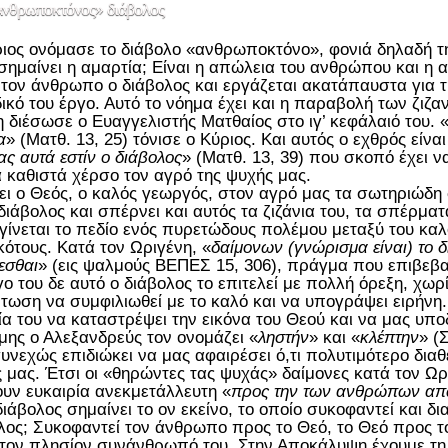
ανθρωποκτόνος» διάβολος
ιος ονόμασε το διάβολο «ανθρωποκτόνο», φονιά δηλαδή τη
σημαίνει η αμαρτία; Είναι η απώλεια του ανθρώπου και η
 τον άνθρωπο ο διάβολος και εργάζεται ακατάπαυστα για τη
ικό του έργο. Αυτό το νόημα έχει και η παραβολή των ζιζα
η διέσωσε ο Ευαγγελιστής Ματθαίος στο ιγ’ κεφάλαιό του. 
α
» (Ματθ. 13, 25) τόνισε ο Κύριος. Και αυτός ο εχθρός είναι
ας αυτά εστίν ο διάβολος
» (Ματθ. 13, 39) που σκοπό έχει ν
α καθιστά χέρσο τον αγρό της ψυχής μας.
ει ο Θεός, ο καλός γεωργός, στον αγρό μας τα σωτηριώδη
 διάβολος και σπέρνει και αυτός τα ζιζάνια του, τα σπέρματ
γίνεται το πεδίο ενός πυρετώδους πολέμου μεταξύ του καλο
κότους. Κατά τον Ωριγένη, «
δαίμονων (γνώρισμα είναι) το δ
εσθαι
» (εις ψαλμούς ΒΕΠΕΣ 15, 306), πράγμα που επιβεβα
γο του δε αυτό ο διάβολος το επιτελεί με πολλή όρεξη, χω
τωση να συμφιλιωθεί με το καλό και να υπογράψει ειρήνη.
ία του να καταστρέψει την εικόνα του Θεού και να μας υπο
μης ο Αλεξανδρεύς τον ονομάζει «
ληστήν
» και «
κλέπτην
» (
υνεχώς επιδιώκει να μας αφαιρέσει ό,τι πολυτιμότερο διαθ
 μας. Έτσι οι «θηρώντες τας ψυχάς» δαίμονες κατά τον Ωρ
υν ευκαιρία ανεκμετάλλευτη «
προς την των ανθρώπων απ
διάβολος σημαίνει το ον εκείνο, το οποίο συκοφαντεί και δι
λος; Συκοφαντεί τον άνθρωπο προς το Θεό, το Θεό προς 
τον πλησίον συνάνθρωπό του. Στην Αποκάλυψη έχουμε τη