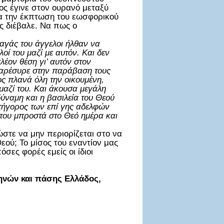
ίος έγινε στον ουρανό μεταξύ
α την έκπτωση του εωσφορικού
ς διέβαλε. Να πως ο
ταγάς του άγγελοι ήλθαν να
ί του μαζί με αυτόν. Και δεν
λέον θέση γι’ αυτόν στον
παρέσυρε στην παράβαση τους
ς πλανά όλη την οικουμένη,
 μαζί του. Και άκουσα μεγάλη
ύναμη και η βασιλεία του Θεού
κατήγορος των επί γης αδελφών
 του μπροστά στο Θεό ημέρα και
ώστε να μην περιορίζεται στο να
εού; Το μίσος του εναντίον μας
σες φορές εμείς οι ίδιοι
ηνών και πάσης Ελλάδος,