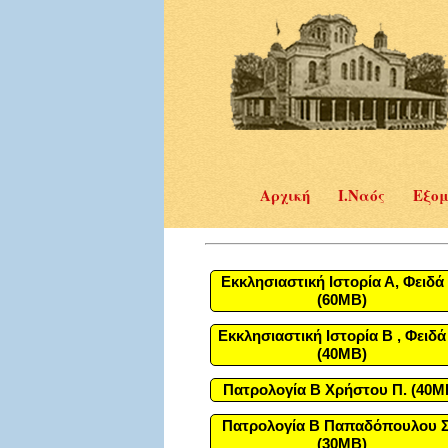
Αρχική
Ι.Ναός
Εξομ
Εκκλησιαστική Ιστορία Α, Φειδά 
(60MB)
Εκκλησιαστική Ιστορία Β , Φειδά
(40MB)
Πατρολογία Β Χρήστου Π. (40M
Πατρολογία Β Παπαδόπουλου Σ
(30MB)