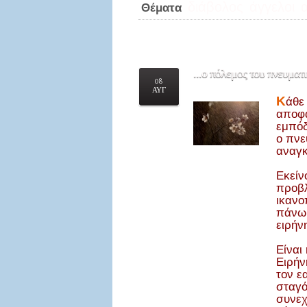
διάβολος
άγγελοι
Θέματα
...ο
πόλεμος του πνευματι
08
ΑΥΓ
Κ
άθε
αποφα
εμπόδ
ο πνε
αναγκ
Εκείν
προβλ
ικανο
πάνω 
ειρήν
Είναι
Ειρήν
τον ε
σταγό
συνεχ