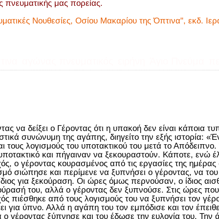
ς πνευματικής μας πορείας.
υματικές Νουθεσίες, Οσίου Μακαρίου της Όπτινα", εκδ. Ιερ
τινα
αγώνας πνευματικός
ειρήνη
Άγιο Πνεύμα
πε
τας να δείξει ο Γέροντας ότι η υπακοή δεν είναι κάποια τυ
στικά συνώνυμη της αγάπης, διηγείτο την εξής ιστορία: «
αι τους λογισμούς του υποτακτικού του μετά το Απόδειπνο. 
υποτακτικό και πήγαιναν να ξεκουραστούν. Κάποτε, ενώ έλ
ός, ο γέροντας κουρασμένος από τις εργασίες της ημέρας
μό σιώπησε και περίμενε να ξυπνήσει ο γέροντας, να του 
 ίδιος για ξεκούραση. Οι ώρες όμως περνούσαν, ο ίδιος αι
ούρασή του, αλλά ο γέροντας δεν ξυπνούσε. Στις ώρες πο
ός πιέσθηκε από τους λογισμούς του να ξυπνήσει τον γέρο
ει για ύπνο. Αλλά η αγάπη του τον εμπόδισε και τον έπειθε
ά ο γέροντας ξύπνησε και του έδωσε την ευλογία του. Την 