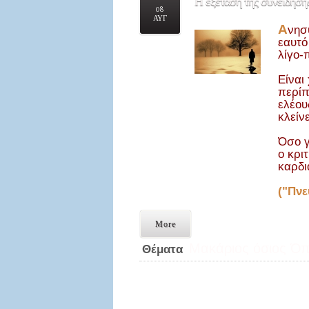
Η
εξέταση της συνείδησης
08
ΑΥΓ
Α
νησ
εαυτό
λίγο-
Είναι
περίπ
ελέου
κλείν
Όσο γ
ο κρι
καρδι
("Πνε
More
Μακάριος όσιος Όπ
Θέματα