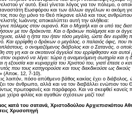
ελιστού γι’ αυτό. Εκεί γίνεται λόγος για τον πόλεμο, ο οπο
παναστάτη Εωσφόρου και των άλλων αγγέλων κι ακόμη γι
τος που όχι μόνο το Θεό πίκρανε αλλά και τους ανθρώπου
ελιστής Ιωάννης αποκαλύπτει αυτή την αλήθεια:
έγινε πόλεμος στον ουρανό. Και ο Μιχαήλ και οι υπό τας δια
ήσουν με τον δράκοντα. Και ο δράκων πολέμησε και οι άγγελο
σχυσε, αλλά η ήττα του ήταν τόσο μεγάλη, ώστε δεν ευρέθη π
ό. Και ερρίφθη ο δράκων ο μεγάλος, ο παλαιός όφις, που 
πλάστους, ο ονομαζόμενος διάβολος και ο Σατανάς, ο οποίο
θη στη γη και οι σκοτεινοί άγγελοί του ερρίφθησαν και αυτοί
στον ουρανό να λέγει: τώρα η αναμενόμενη σωτηρία και η δ
αι η εξουσία και κυριαρχία του Χριστού του, γιατί έπεσε ο 
αυτός που τους κατηγορούσε και τους διεκδικούσε ως δικούς
» (Αποκ. 12, 7-10).
ις λοιπόν, πόσο απύθμενο βάθος κακίας έχει ο διάβολος, 
ζει τον άνθρωπο, αλλά και να τον διαβάλλει ενώπιον του Θ
 όντως πρωτοφανές και παράφορο. Και να σκεφθεί κανείς πό
υμε χείρα φιλίας και αγαθών σχέσεων μαζί του!
μος κατά του σατανά, Χριστοδούλου Αρχιεπισκόπου Αθ
σεις Χρυσοπηγή