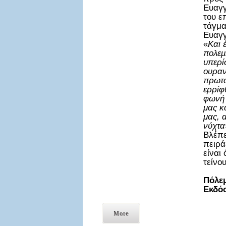
Ευαγγ
του ε
τάγμα
Ευαγγ
«
Και 
πολεμ
υπερί
ουραν
πρωτο
ερρίφ
φωνή 
μας κ
μας, 
νύχτα
Βλέπε
πειρά
είναι
τείνο
Πόλε
Εκδό
More