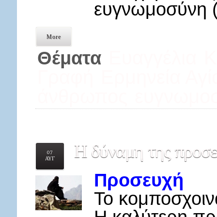
ευγνωμοσύνη (
More
Ευαγγέλια
Κ
Θέματα
Γραφή
Ερμηνεία Αγί
άνθρωπος
ευγνωμο
Η
δύναμη της προσ
07
ΑΥΓ
Προσευχή
Το κομποσχοινά