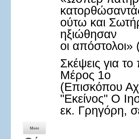
κατορθώσαντάς
ούτω και Σωτήρ
ηξιώθησαν
οι απόστολοι» 
Σκέψεις για τ
Μέρος 1ο
(Επισκόπου Αχ
"Εκείνος" Ο Ιη
εκ. Γρηγόρη, σ
More