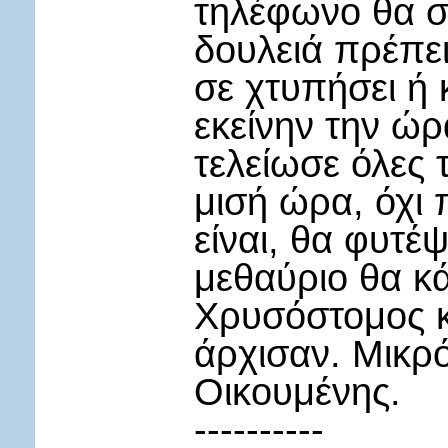
τηλέφωνο θα σ
δουλειά πρέπε
σε χτυπήσει ή
εκείνην την ώρ
τελείωσε όλες τ
μισή ώρα, όχι 
είναι, θα φυτέψ
μεθαύριο θα κά
Χρυσόστομος κι
άρχισαν. Μικρό
Οικουμένης.
----------