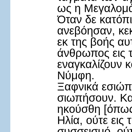
ως η Μεγαλομά
Όταν δε κατόπι
ανεβόησαν, κε
εκ της βοής αυ
άνθρωπος εις τ
εναγκαλίζουν κ
Νύμφη.
Ξαφνικά εσιώπη
σιωπήσουν. Κα
ηκούσθη [όπως
Ηλία, ούτε εις 
συσσεισμό, ούτ