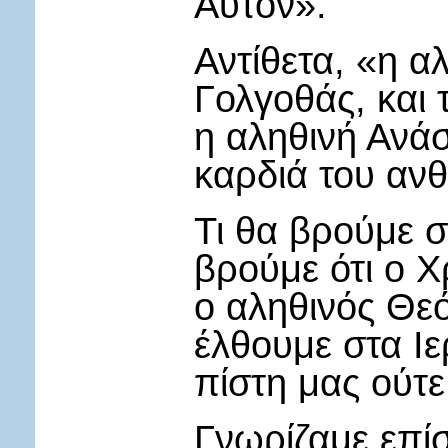
Αυτόν».
Αντίθετα, «η α
Γολγοθάς, και 
η αληθινή Ανάσ
καρδιά του αν
Τι θα βρούμε σ
βρούμε ότι ο Χ
ο αληθινός Θεό
έλθουμε στα Ιε
πίστη μας ούτε
Γνωρίζαμε επίσ