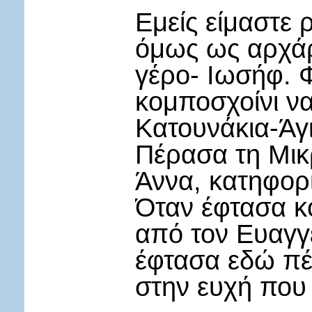
Εμείς είμαστε 
όμως ως αρχάρι
γέρο- Ιωσήφ. 
κομποσχοίνι ν
Κατουνάκια-Άγι
Πέρασα τη Μικ
Άννα, κατηφορί
Όταν έφτασα κ
από τον Ευαγγ
έφτασα εδώ πέ
στην ευχή που