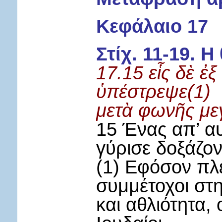
Κεφάλαιο 17
Στίχ. 11-19. 
17.15 εἷς δὲ ἐξ
ὑπέστρεψε(1)
μετὰ φωνῆς μεγ
15 Ένας απ’ αυ
γύρισε δοξάζο
(1) Εφόσον πλέ
συμμέτοχοι στ
και αθλιότητα,