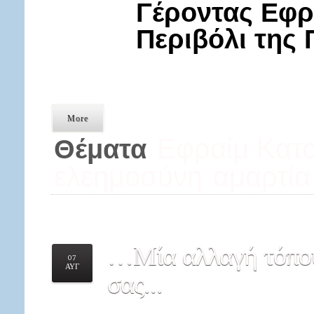
Γέροντας Εφρ
Περιβόλι της
More
Εφραίμ Κατο
Θέματα
ελεημοσύνη
αμαρτία
…Μία
αλλαγή τόπου
07
ΑΥΓ
σας...