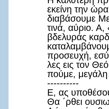
Η καλύτερη προ
εκείνη την ώρα
διαβάσουμε Με
τινά, αύριο. Α
βδελυράς καρδί
καταλαμβάνουμε
προσευχή, εσύ 
λες εις τον Θε
πούμε, μεγάλη
----------
Ε, ας υποθέσου
Θα ΄ρθει ουσι