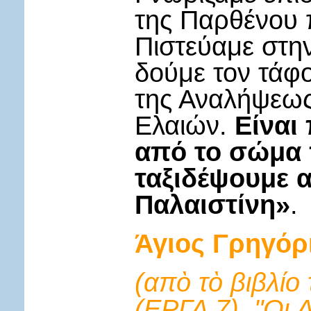
της Παρθένου 
Πιστεύαμε στη
δούμε τον τάφ
της Αναλήψεως
Ελαιών.
Είναι
από το σώμα 
ταξιδέψουμε 
Παλαιστίνη»
.
Άγιος Γρηγόρ
(απὸ τὸ βιβλ
(ΕΡΓΑ 7), "Οι 