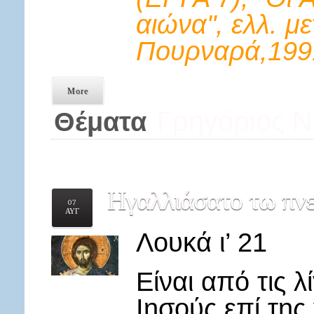
αιώνα", ελλ. μ
Πουρναρά,1991
More
Γρηγόριος Ν
Θέματα
Ηγαλλιάσατο
τω πνε
07
ΑΥΓ
Λουκά ι’ 21
Είναι από τις 
Ιησούς επί της