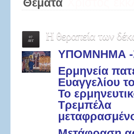
Χριστός
εκκ
Θέματα
Η
θεραπεία των δέκ
07
ΑΥΓ
ΥΠΟΜΝΗΜΑ -Στ
Ερμηνεία πατ
Ευαγγελίου τ
Το ερμηνευτι
Τρεμπέλα
μεταφρασμένο
Μετάφραση αρ