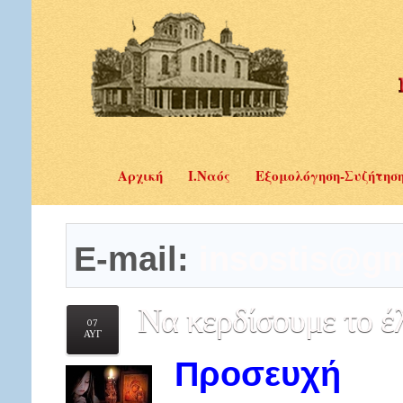
Αρχική
Ι.Ναός
Εξομολόγηση-Συζήτησ
E-mail:
insostis@gm
Να
κερδίσουμε το έ
07
ΑΥΓ
Προσευχή