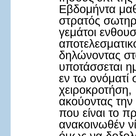
Εβδομήντα μαθ
στρατός σωτηρ
γεμάτοι ενθουσ
αποτελεσματικό
δηλώνοντας στο
υποτάσσεται ημ
εν τω ονόματί
χειροκροτήση,
ακούοντας την
που είναι το π
ανακοινωθέν νί