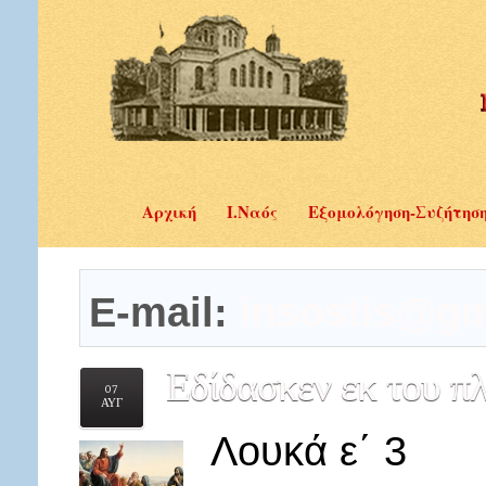
Αρχική
Ι.Ναός
Εξομολόγηση-Συζήτησ
E-mail:
insostis@gm
Εδίδασκεν
εκ του πλ
07
ΑΥΓ
Λουκά ε΄ 3