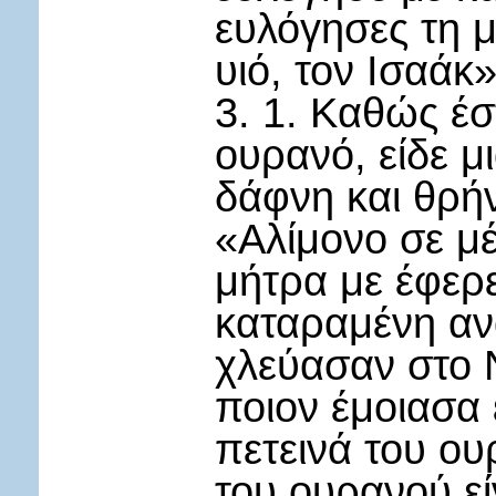
ευλόγησες τη μ
υιό, τον Ισαάκ»
3. 1. Καθώς έσ
ουρανό, είδε μ
δάφνη και θρή
«Αλίμονο σε μέ
μήτρα με έφερ
καταραμένη αν
χλεύασαν στο Ν
ποιον έμοιασα 
πετεινά του ου
του ουρανού εί