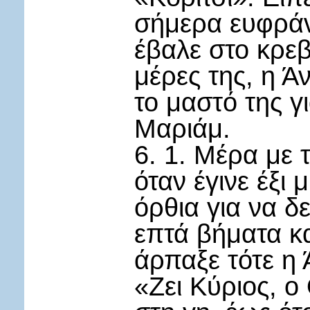
σήμερα ευφράν
έβαλε στο κρε
μέρες της, η Ά
το μαστό της γ
Μαριάμ.
6. 1. Μέρα με 
όταν έγινε έξι
όρθια για να δ
επτά βήματα κα
άρπαξε τότε η 
«Ζει Κύριος, ο