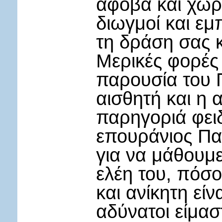
άφοβα και χωρί
διωγμοί και εμ
τη δράση σας 
Μερικές φορές 
παρουσία του Π
αισθητή και η 
παρηγοριά φει
επουράνιος Πατ
για να μάθουμε
ελέη του, πόσο
και ανίκητη εί
αδύνατοι είμασ