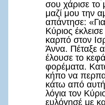
σου χάρισε το 
μαζί μου την α
απάντησε: «Για
Κύριος έκλεισε
καρπό στον Ισ
Άννα. Πέταξε 
έλουσε το κεφά
φορέματα. Κατ
κήπο να περπα
κάτω από αυτήν
λόγια τον Κύρι
ευλόγησέ με κ