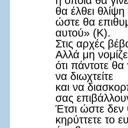
η οποία θα γίν
θα έλθει θλίψη
ώστε θα επιθυ
αυτού» (Κ).
Στις αρχές βέβ
Αλλά μη νομίζε
ότι πάντοτε θα 
να διωχτείτε
και να διασκορπ
σας επιβάλλουν
Έτσι ώστε δεν 
κηρύττετε το ε