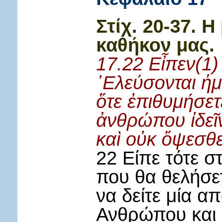
Στίχ. 20-37. Η
καθήκον μας.
17.22 Εἶπεν(1)
᾽Ελεύσονται ἡμ
ὅτε ἐπιθυμήσετ
ἀνθρώπου ἰδεῖ
καὶ οὐκ ὄψεσθε
22 Είπε τότε σ
που θα θελήσε
να δείτε μία απ
Ανθρώπου και δ