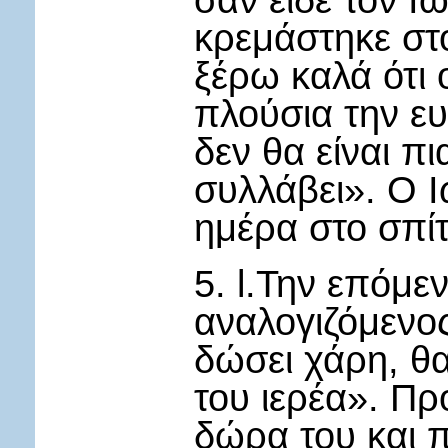
σαν είδε τον Ιω
κρεμάστηκε στ
ξέρω καλά ότι 
πλούσια την ευ
δεν θα είναι π
συλλάβει». Ο 
ημέρα στο σπίτ
5. l.Την επόμ
αναλογιζόμενος
δώσει χάρη, θα
του ιερέα». Πρ
δώρα του και 