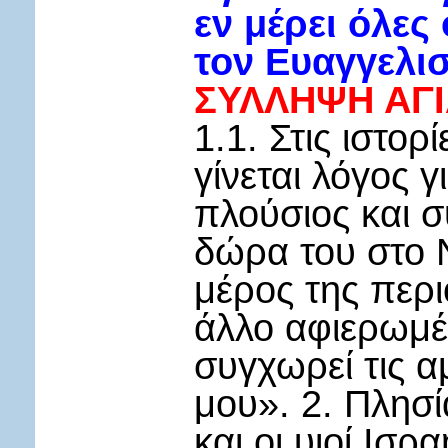
εν μέρει όλες
τον Ευαγγελι
ΣΥΛΛΗΨΗ ΑΓ
1.1. Στις ιστο
γίνεται λόγος 
πλούσιος και σ
δώρα του στο Ν
μέρος της περι
άλλο αφιερωμέ
συγχωρεί τις α
μου». 2. Πλησί
και οι υιοί Ισ