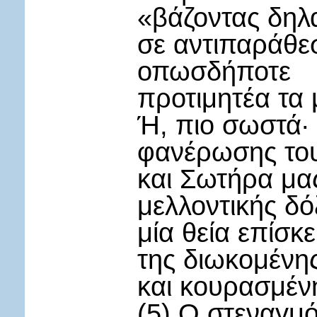
«βάζοντας δηλ
σε αντιπαράθεσ
οπωσδήποτε
προτιμητέα τα 
Ή, πιο σωστά· 
φανέρωσης το
και Σωτήρα μας
μελλοντικής δό
μία θεία επίσκ
της διωκομένη
και κουρασμένη
(5) Ο στεναγμό