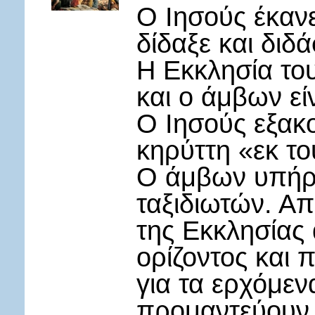
Ο Ιησούς έκανε
δίδαξε και διδ
Η Εκκλησία του
και ο άμβων εί
Ο Ιησούς εξακ
κηρύττη «εκ το
Ο άμβων υπήρ
ταξιδιωτών. Απ’
της Εκκλησίας 
ορίζοντος και
για τα ερχόμεν
προμαντεύουν τ