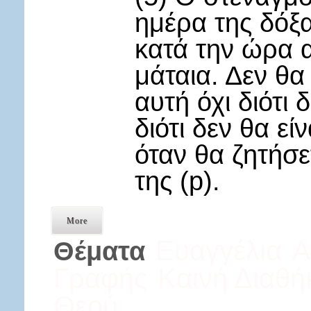
ημέρα της δόξ
κατά την ώρα α
μάταια. Δεν θα
αυτή όχι διότι 
διότι δεν θα είν
όταν θα ζητήσε
της (p).
More
Ευαγγέλια
Α
Θέματα
Γραφής
Καινή Διαθή
Θεού