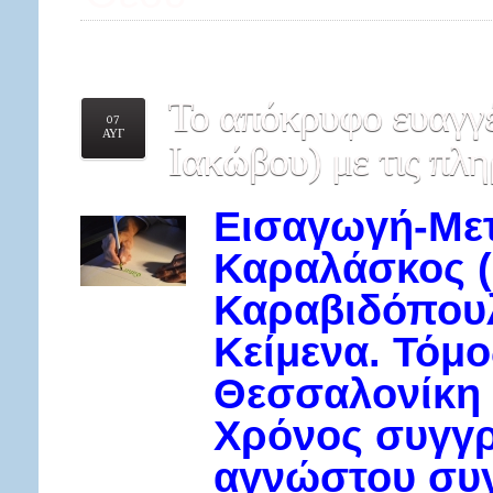
Το
απόκρυφο ευαγγέ
07
ΑΥΓ
Ιακώβου) με τις πλη
Εισαγωγή-Με
Καραλάσκος (
Καραβιδόπου
Κείμενα. Τόμ
Θεσσαλονίκη 
Χρόνος συγγρ
αγνώστου συγ