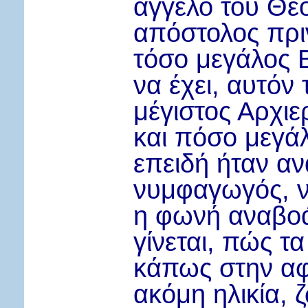
άγγελο του Θεο
απόστολος πρι
τόσο μεγάλος Β
να έχει, αυτόν
μέγιστος Αρχιε
και πόσο μεγά
επειδή ήταν α
νυμφαγωγός, ν
η φωνή αναβοά,
γίνεται, πώς τ
κάπως στην αφ
ακόμη ηλικία,