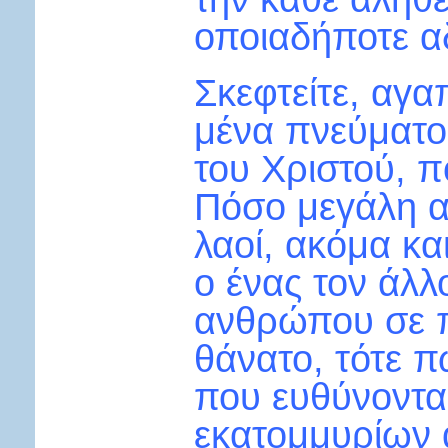
οποιαδήποτε αδ
Σκεφτείτε, αγα
μένα πνεύματος
του Χριστού, π
Πόσο μεγάλη αμ
λαοί, ακόμα και
ο ένας τον άλλ
ανθρώπου σε π
θάνατο, τότε π
που ευθύνονται
εκατομμυρίων