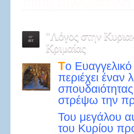
πίστη
ευγνωμοσὐνη
"Λόγος
στην Κυριακ
07
ΑΥΓ
Κριμαίας
Τ
ο Ευαγγελικ
περιέχει έναν 
σπουδαιότητας.
στρέψω την πρ
Του μεγάλου α
του Κυρίου προ