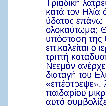
Τριαδική λατρε
κατά τον Ηλία 
ύδατος επάνω 
ολοκαύτωμα; Θ
υπόσταση της θ
επικαλείται ο ι
τριττή κατάδυσ
Νεεμάν ανέρχε
διαταγή του Ε
«επέστρεψε», 
παιδαρίου μικρ
αυτό συμβολίζ