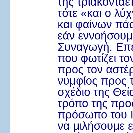
της τριακονταε
τότε «και ο λύ
και φαίνων πάσ
εάν εννοήσουμε
Συναγωγή. Επε
που φωτίζει το
προς τον αστέ
νυμφίος προς τ
σχέδιο της Θεί
τρόπο της προ
πρόσωπο του Ι
να μιλήσουμε ε