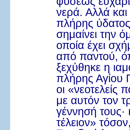
φύσεως ευχαρι
νερά. Αλλά και 
πλήρης ύδατος
σημαίνει την ό
οποία έχει σχή
από παντού, ό
ξεχύθηκε η ιαμ
πλήρης Αγίου 
οι «νεοτελείς 
με αυτόν τον τ
γέννησή τους
·
τέλειον» τόσον