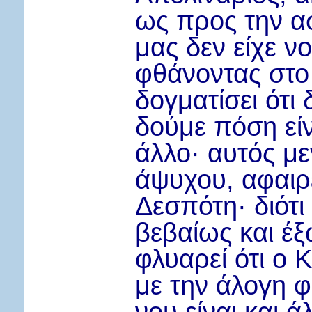
ως προς την ασ
μας δεν είχε ν
φθάνοντας στο
δογματίσει ότι 
δούμε πόση είν
άλλο
·
αυτός με
άψυχου, αφαιρ
Δεσπότη
·
διότι
βεβαίως και έξ
φλυαρεί ότι ο Κ
με την άλογη φ