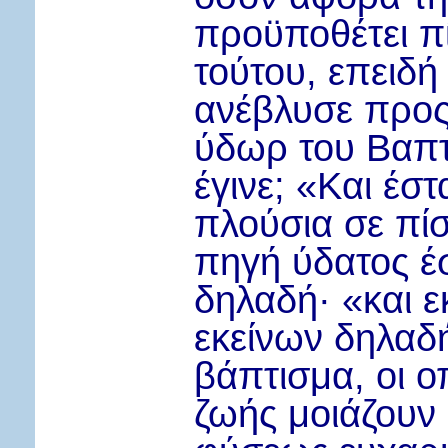
προϋποθέτει π
τούτου, επειδή
ανέβλυσε προς
ύδωρ του Βαπτ
έγινε; «Και έστ
πλούσια σε πί
πηγή ύδατος έσ
δηλαδή
·
«και ε
εκείνων δηλαδή
βάπτισμα, οι ο
ζωής μοιάζουν 