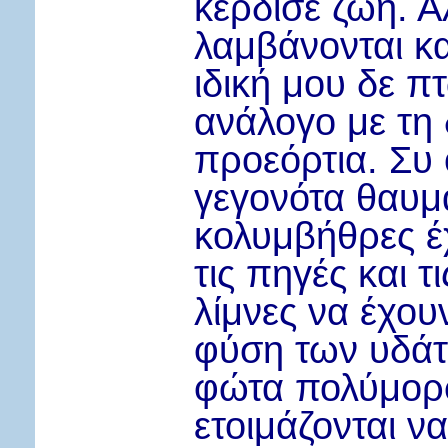
κέρδισε ζωή. 
λαμβάνονται κ
ιδική μου δε π
ανάλογο με τη 
προεόρτια. Συ 
γεγονότα θαυμ
κολυμβήθρες έ
τις πηγές και τ
λίμνες να έχου
φύση των υδάτ
φώτα πολύμορφ
ετοιμάζονται ν