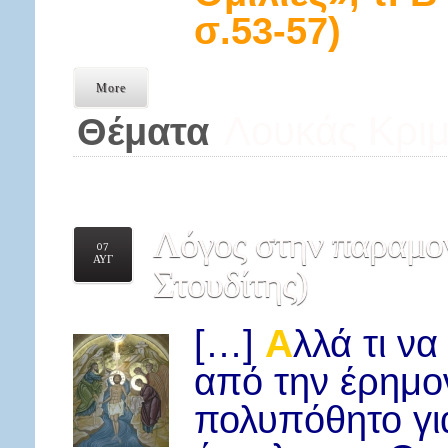
σ.53-57)
More
Λουκάς Κριμ
Θέματα
Λόγος
στην παραμο
07
ΑΥΓ
Στουδίτης)
Α
[…]
λλά τι ν
από την έρημο
πολυπόθητο για