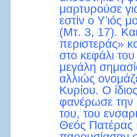
μαρτυρούσε για
εστίν ο Υ’ιός 
(Μτ. 3, 17). Κα
περιστεράς» κ
στο κεφάλι του
μεγάλη σημασί
αλλιώς ονομάζε
Κυρίου. Ο ίδιο
φανέρωσε την 
του, του ενσα
Θεός Πατέρας 
παρουσίασαν 