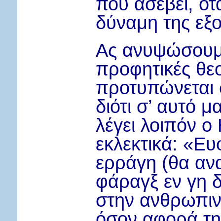
που ασεβεί, ότ
δύναμη της εξο
Ας ανυψώσουμε
προφητικές θεο
προτυπώνεται σ
διότι σ’ αυτό μ
λέγει λοιπόν ο
εκλεκτικά: «Ευ
ερράγη (θα αν
φάραγξ εν γη 
στην ανθρωπιν
όσον αφορά τη