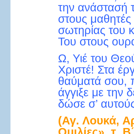
την ανάστασή 
στους μαθητές 
σωτηρίας του 
Του στους ουρ
Ω, Υιέ του Θεο
Χριστέ! Στα έρ
θαύματά σου, 
άγγιξε με την δ
δώσε σ’ αυτού
(Αγ. Λουκά, Α
Ομιλίες», τ. 