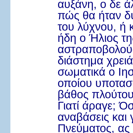
αυξάνη, ο δε ά
πώς θα ήταν δ
του λύχνου, ή 
ήδη ο Ήλιος τη
αστραποβολούσ
διάστημα χρει
σωματικά ο Ιησ
οποίου υποτασ
βάθος πλούτου
Γιατί άραγε; Όσ
αναβάσεις και 
Πνεύματος, ας