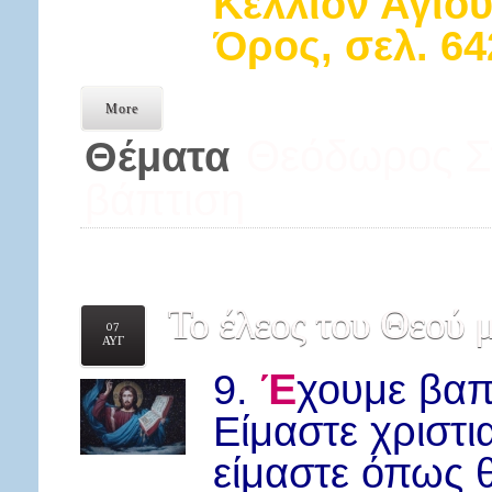
Κελλίον Αγίο
Όρος, σελ. 64
More
Θεόδωρος Στ
Θέματα
βάπτιση
Το
έλεος του Θεού μ
07
ΑΥΓ
Έ
9.
χουμε βαπ
Είμαστε χριστι
είμαστε όπως θ