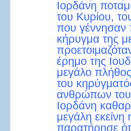
Ιορδάνη ποταμ
του Κυρίου, τ
που γέννησαν π
κήρυγμα της με
προετοιμαζόταν
έρημο της Ιου
μεγάλο πλήθος
του κηρύγματός
ανθρώπων τους
Ιορδάνη καθαρί
μεγάλη εκείνη
παρατήρησε ότ