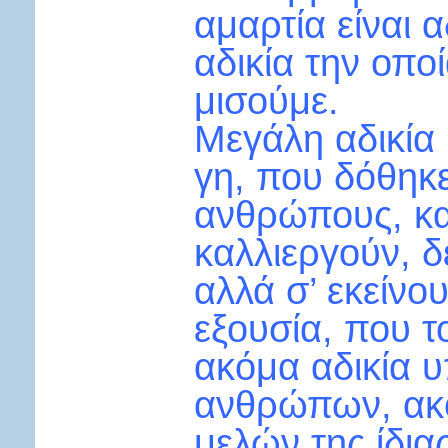
αμαρτία είναι α
αδικία την οπο
μισούμε.
Μεγάλη αδικία 
γη, που δόθηκ
ανθρώπους, και
καλλιεργούν, δ
αλλά σ’ εκείν
εξουσία, που τ
ακόμα αδικία υ
ανθρώπων, ακό
μελών της ίδιας