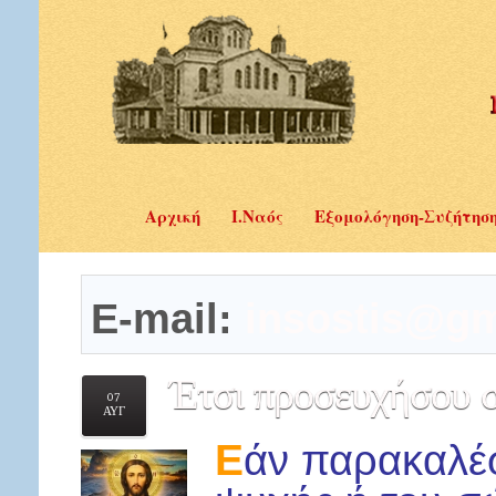
Αρχική
Ι.Ναός
Εξομολόγηση-Συζήτησ
E-mail:
insostis@gm
Έτσι
προσευχήσου σ
07
ΑΥΓ
Ε
άν παρακαλέσ