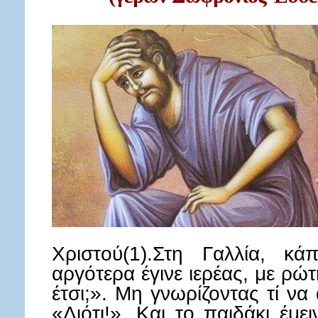
Χριστού(1).Στη Γαλλία, κά
αργότερα έγινε ιερέας, με ρώτη
έτσι;». Μη γνωρίζοντας τί ν
«Διότι!». Και το παιδάκι έμε