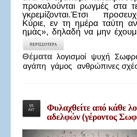
προκαλούνται ρωγμές στα τ
γκρεμίζονται.Έτσι προσευ
Κύριε, εν τη ημέρα ταύτη α
ημάς», δηλαδή να μην έχου
ΠΕΡΙΣΣΟΤΕΡΑ
Θέματα
λογισμοί
ψυχή
Σωφρό
αγάπη
γάμος
ανθρώπινες σχέσ
Φυλαχθείτε
από κάθε λο
05
ΑΥΓ
αδελφών (γέροντος Σωφ