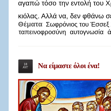
αγαπώ τόσο την εντολή του Χ
κιόλας. Αλλά να, δεν φθάνω
Θέματα
Σωφρόνιος του Έσσεξ 
ταπεινοφροσύνη
αυτογνωσία
ά
Να
είμαστε όλοι ένα!
18
ΑΥΓ