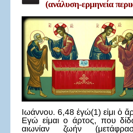
(ανάλυση-ερμηνεία περι
Ιωάννου. 6,48 ἐγώ(1) εἰμι ὁ ἄ
Εγώ είμαι ο άρτος, που δίδ
αιωνίαν ζωήν (μετάφρα