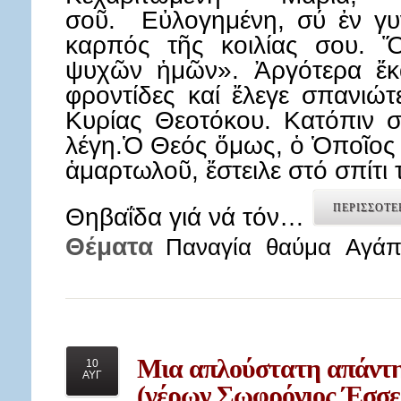
σοῦ. Εὐλογημένη, σύ ἐν γυν
καρπός τῆς κοιλίας σου. Ὅ
ψυχῶν ἡμῶν». Ἀργότερα ἔκ
φροντίδες καί ἔλεγε σπανιώ
Κυρίας Θεοτόκου. Κατόπιν σ
λέγη.Ὁ Θεός ὅμως, ὁ Ὁποῖος δ
ἁμαρτωλοῦ, ἔστειλε στό σπίτι 
ΠΕΡΙΣΣΟΤΕ
Θηβαΐδα γιά νά τόν…
Θέματα
Παναγία
θαύμα
Αγάπ
Μια
απλούστατη απάντησ
10
ΑΥΓ
(γέρων Σωφρόνιος Έσσε