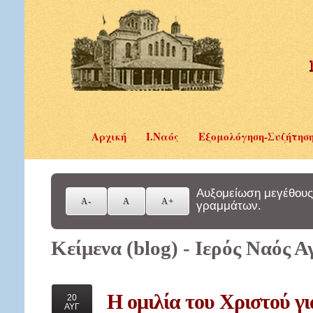
Αρχική
Ι.Ναός
Εξομολόγηση-Συζήτησ
Αυξομείωση μεγέθους
γραμμάτων.
Κείμενα (blog) - Ιερός Ναός 
Η
ομιλία του Χριστού γι
20
ΑΥΓ