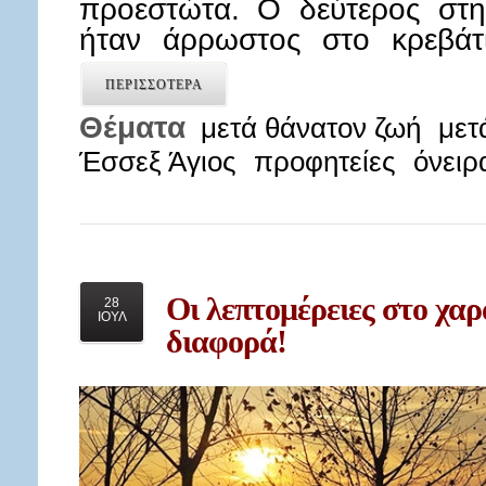
προεστώτα. Ο δεύτερος στη
ήταν άρρωστος στο κρεβάτ
ΠΕΡΙΣΣΟΤΕΡΑ
Θέματα
μετά θάνατον ζωή
μετ
Έσσεξ Άγιος
προφητείες
όνειρ
Οι
λεπτομέρειες στο χα
28
ΙΟΥΛ
διαφορά!