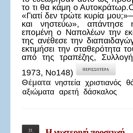
το τι θα κάμη ο Αυτοκράτωρ
«Γιατί δεν τρώτε κυρία μου;»
και νηστεύω», απάντησε η
επομένη ο Ναπολέων την εκ
της ανέθεσε την διαπαιδαγώ
εκτιμήσει την σταθερότητα το
από της τραπέζης, Συλλογ
ΠΕΡΙΣΣΟΤΕΡΑ
1973, Νο148)
Θέματα
νηστεία
χριστιανός
θ
αξιώματα
αρετή
δάσκαλος
Η
νυχτερινή προσευχή
31