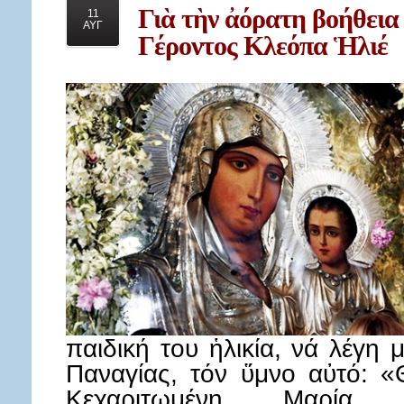
Γιὰ
τὴν ἀόρατη βοήθεια
11
ΑΥΓ
Γέροντος Κλεόπα Ἡλιέ
παιδική του ἡλικία, νά λέγη 
Παναγίας, τόν ὕμνο αὐτό: «
Κεχαριτωμένη Μαρία