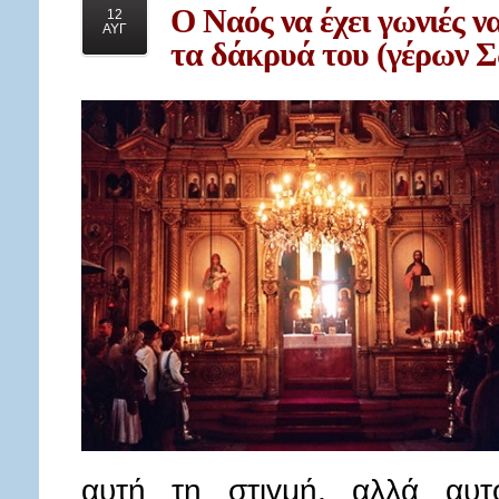
Ο
Ναός να έχει γωνιές ν
12
ΑΥΓ
τα δάκρυά του (γέρων Σ
αυτή τη στιγμή, αλλά αυτ