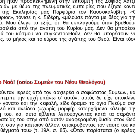
έρη ήταν προσκεκλημένη στην εκπομπή της Σοφίας Χατζ
αιά» με θέμα της πνευματικές εμπειρίες που έζησε κοντ
 της Εκκλησίας μας Πορφύριο τον Καυσοκαλυβίτη. «
ιος», τόνισε η κ. Σιδέρη, «μιλούσε πάντα με δέος για τη
. Μου έλεγε το εξής: ότι θα εκπλαγούμε όταν βρεθούμ
ασιλεία από την αγάπη του Κυρίου μας. Δεν θα μπορέσε
λά του κόσμου να συγκεντρωθούν, δεν θα μπορέσουν ν
, το μήκος και το εύρος της αγάπης του Θεού. Είναι τόσ
το Ναό! (οσίου Συμεών του Νέου Θεολόγου)
ούνταν ιερεύς από τον αρχιερέα ο σοφώτατος Συμεών, κα
έπεμπε την ευχή επάνω σ’ αυτόν, αυτός δε είχε υποκλίνε
ο γόνατο και την κεφαλή, είδε όραμα· το άγιο Πνεύμα σα
λό και ανείδεο (=χωρίς μορφή) κατερχόμενο κάλυψε τη
ή του, και αυτό έβλεπε λειτουργώντας κατά τα σαράντ
ερατείας του στην από αυτόν αναφερομένη θυσία στον Θεό
ν, σαν για κάποιον άλλον, υποκρύβοντας τον εαυτό του κα
έγματά του» (τ. 19Α, σ. 85). «Όταν παρίσταται (ο ιερέας