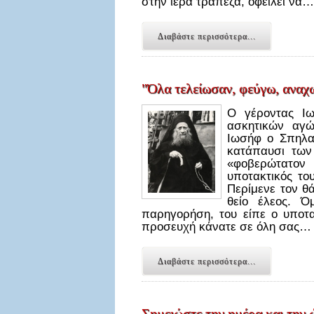
στην ιερά τράπεζα, οφείλει να…
Διαβάστε περισσότερα...
"Όλα τελείωσαν, φεύγω, ανα
Ο γέροντας Ι
ασκητικών αγ
Ιωσήφ ο Σπηλαι
κατάπαυσι των
«φοβερώτατον
υποτακτικός το
Περίμενε τον θά
θείο έλεος. Ό
παρηγορήση, του είπε ο υποτα
προσευχή κάνατε σε όλη σας…
Διαβάστε περισσότερα...
Σημειώστε την ημέρα και την ώ