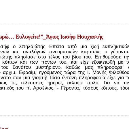
χωρώ… Ευλογείτε!"_Άγιος Ιωσήφ Ησυχαστής
ωσήφ ο Σπηλαιώτης Έπειτα από μια ζωή εκπληκτικώ
ώνων και αναλόγων πνευματικών καρπών, ο γέροντα
ώτης πλησίασε στο τέλος του βίου του. Επιθυμούσε τη
 κόπων και των πόνων του, και είχε εξοικειωθή με τ
 του θανάτου μυστήριον», καθώς μας πληροφορεί 
υ αρχιμ. Εφραίμ, ηγούμενος τώρα της Ι. Μονής Φιλοθέου
νατο σαν μια γιορτή! Τόσο έντονη πληροφορία είχε για τ
μως τις τελευταίες ημέρες έκλαψε πολύ. Για να το
κτικός του π. Αρσένιος. - Γέροντα, τόσους κόπους, τόσ
ρα...