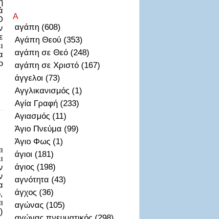
ή
ά
Α
Ο
αγάπη (608)
ν
ε
Αγάπη Θεού (353)
ι
αγάπη σε Θεό (248)
α
ο
αγάπη σε Χριστό (167)
άγγελοι (73)
Αγγλικανισμός (1)
Αγία Γραφή (233)
Αγιασμός (11)
Άγιο Πνεύμα (99)
Άγιο Φως (1)
ι
άγιοι (181)
ι
άγιος (198)
ν
ν
αγνότητα (43)
α
άγχος (36)
,
ι
αγώνας (105)
)
αγώνας πνευματικός (298)