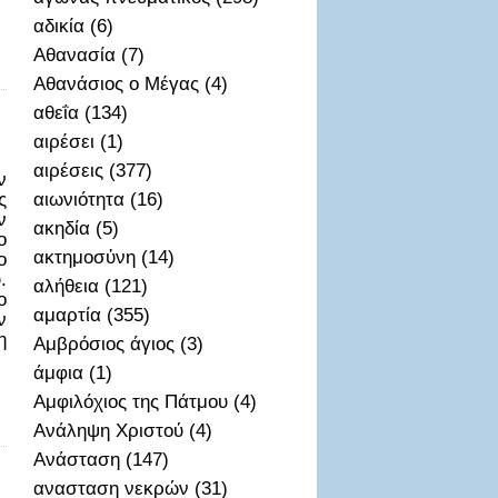
αδικία (6)
Αθανασία (7)
Αθανάσιος ο Μέγας (4)
αθεΐα (134)
αιρέσει (1)
αιρέσεις (377)
ν
ς
αιωνιότητα (16)
ν
ακηδία (5)
ο
ακτημοσὐνη (14)
ο
.
αλήθεια (121)
ο
αμαρτία (355)
ν
η
Αμβρόσιος άγιος (3)
άμφια (1)
Αμφιλόχιος της Πάτμου (4)
Ανάληψη Χριστού (4)
Ανάσταση (147)
ανασταση νεκρών (31)