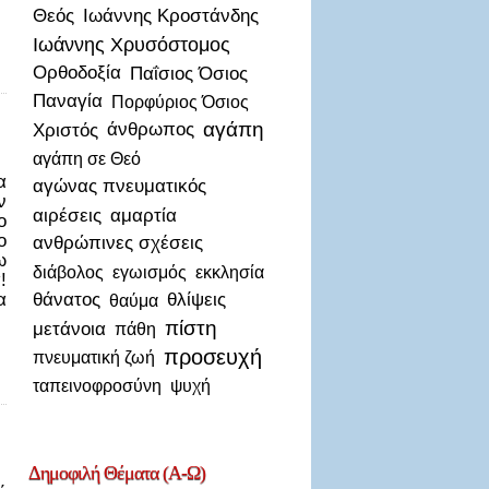
Θεός
Ιωάννης Κροστάνδης
Ιωάννης Χρυσόστομος
Ορθοδοξία
Παΐσιος Όσιος
Παναγία
Πορφύριος Όσιος
αγάπη
Χριστός
άνθρωπος
αγάπη σε Θεό
α
αγώνας πνευματικός
ν
αιρέσεις
αμαρτία
ο
ο
ανθρώπινες σχέσεις
ω
διάβολος
εγωισμός
εκκλησία
!
α
θάνατος
θλίψεις
θαύμα
πίστη
μετάνοια
πάθη
προσευχή
πνευματική ζωή
ταπεινοφροσύνη
ψυχή
Δημοφιλή
Θέματα (Α-Ω)