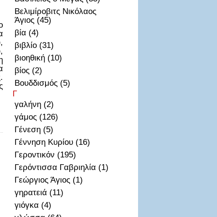
Βελιμίροβιτς Νικόλαος
Άγιος (45)
ο
βία (4)
α
,
βιβλίο (31)
,
βιοηθική (10)
η
α
βίος (2)
.
Βουδδισμός (5)
ς
Γ
γαλήνη (2)
γάμος (126)
Γένεση (5)
Γέννηση Κυρίου (16)
Γεροντικόν (195)
Γερόντισσα Γαβριηλία (1)
Γεώργιος Άγιος (1)
γηρατειά (11)
γιόγκα (4)