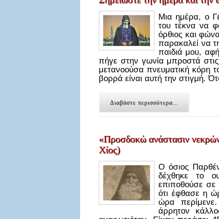
Μια ημέρα, ο Γ
του τέκνα να φ
όρθιος και φώνα
παρακαλεί να τ
παιδιά μου, αφ
πήγε στην γωνία μπροστά στις 
μετανοούσα πνευματική κόρη το
βορρά είναι αυτή την στιγμή. 
Διαβάστε περισσότερα...
«Προσδοκώ ανάστασιν νεκρών»
Χίος)
Ο όσιος Παρθέν
δέχθηκε το ο
επιποθούσε σε 
ότι έφθασε η ώρ
ώρα περίμενε
άρρητον κάλλ