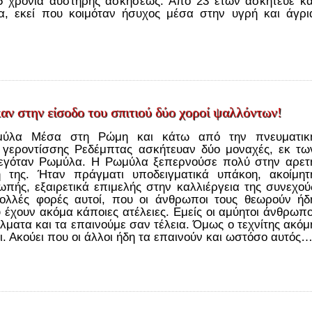
5 χρόνια αυστηρής ασκήσεως. Από 23 ετών ασκήτευε κα
α, εκεί που κοιμόταν ήσυχος μέσα στην υγρή και άγρι
αν στην είσοδο του σπιτιού δύο χοροί ψαλλόντων!
ύλα Μέσα στη Ρώμη και κάτω από την πνευματικ
 γεροντίσσης Ρεδέμπτας ασκήτευαν δύο μοναχές, εκ τω
λεγόταν Ρωμύλα. Η Ρωμύλα ξεπερνούσε πολύ στην αρετ
 της. Ήταν πράγματι υποδειγματικά υπάκοη, ακοίμητ
ωπής, εξαιρετικά επιμελής στην καλλιέργεια της συνεχού
ολλές φορές αυτοί, που οι άνθρωποι τους θεωρούν ήδ
υ έχουν ακόμα κάποιες ατέλειες. Εμείς οι αμύητοι άνθρωπο
λματα και τα επαινούμε σαν τέλεια. Όμως ο τεχνίτης ακόμ
ει. Ακούει που οι άλλοι ήδη τα επαινούν και ωστόσο αυτός