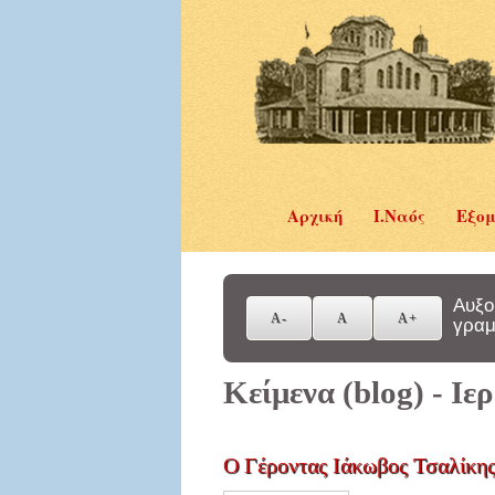
Αρχική
Ι.Ναός
Εξομ
Αυξο
γραμ
Κείμενα (blog) - Ι
Ο Γέροντας Ιάκωβος Τσαλίκης