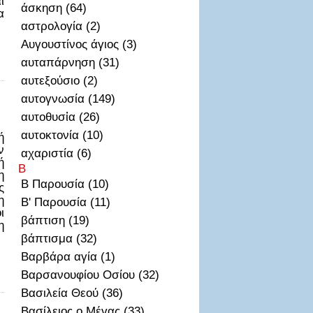
ι
άσκηση (64)
α
αστρολογία (2)
Αυγουστίνος άγιος (3)
αυταπάρνηση (31)
αυτεξούσιο (2)
αυτογνωσία (149)
αυτοθυσἰα (26)
αυτοκτονία (10)
ή
ν
αχαριστία (6)
ή
Β
η
Β Παρουσία (10)
ς
η
Β' Παρουσία (11)
ι
βάπτιση (19)
η
…
βάπτισμα (32)
Βαρβάρα αγία (1)
Βαρσανουφίου Οσίου (32)
Βασιλεία Θεού (36)
Βασίλειος ο Μέγας (33)