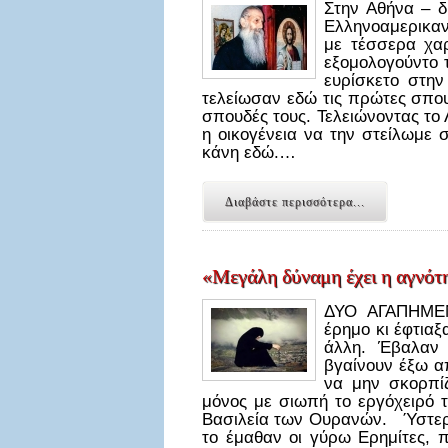
Στην Αθήνα – δι
Ελληνοαμερικαν
με τέσσερα χαρ
εξομολογούντο τ
ευρίσκετο στην
τελείωσαν εδώ τις πρώτες σπου
σπουδές τους. Τελειώνοντας το
η οικογένεια να την στείλωμε
κάνη εδώ.…
Διαβάστε περισσότερα...
«Μεγάλη δύναμη έχει η αγνότη
ΔΥΟ ΑΓΑΠΗΜΕΝ
έρημο κι έφτια
άλλη. Έβαλαν 
βγαίνουν έξω απ
να μην σκορπίζ
μόνος με σιωπή το εργόχειρό τ
Βασιλεία των Ουρανών. Ύστερα
το έμαθαν οι γύρω Ερημίτες, 