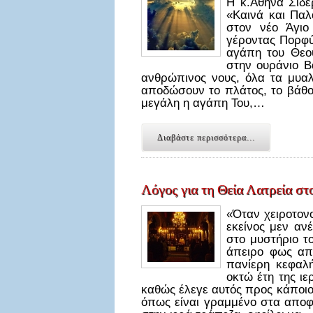
Η κ.Αθηνά Σιδ
«Καινά και Παλ
στον νέο Άγιο
γέροντας Πορφύρ
αγάπη του Θεού
στην ουράνιο Β
ανθρώπινος νους, όλα τα μυα
αποδώσουν το πλάτος, το βάθος
μεγάλη η αγάπη Του,…
Διαβάστε περισσότερα...
Λόγος για τη Θεία Λατρεία σ
«Όταν χειροτον
εκείνος μεν αν
στο μυστήριο τ
άπειρο φως απ
πανίερη κεφαλ
οκτώ έτη της ι
καθώς έλεγε αυτός προς κάποιο
όπως είναι γραμμένο στα αποφθ