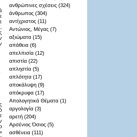
ανθρώπινες σχέσεις (324)
ά
άνθρωπος (304)
ε
αντίχριστος (11)
ε
,
Αντώνιος, Μέγας (7)
ς
αξιώματα (15)
ν
ν
απἀθεια (6)
απελπισία (12)
απιστία (22)
απληστία (5)
απλότητα (17)
αποκάλυψη (9)
απόκρυφα (17)
Απολογητικά Θέματα (1)
ς
αργολογία (3)
ό
ε
αρετή (204)
ν
Αρσένιος Όσιος (5)
ο
»
ασθένεια (111)