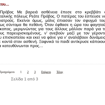
ου...
Πρόβος Με βαρειά ασθένεια έπεσε στο κρεββάτι 
ιταλικής πόλεως Ρεάτε Πρόβος. Ο πατέρας του έσπευσε ν
ιατρούς. Εκείνοι όμως, μόλις έπιασαν τον σφυγμό του
ως σύντομα θα πεθάνη. Όταν έφθασε η ώρα του φαγητού
κοπος, μεριμνώντας για τους άλλους μάλλον παρά για τ
ους παρευρισκομένους, ν’ ανεβούν μαζί με τον γέροντ
 επισκοπείου και εκεί να φάνε για ν’ αναλάβουν δυνάμεις
ε κοντά στον ασθενή. Ξαφνικά το παιδί αντίκρυσε κάποιου
να κατευθύνωνται προς…
Προηγούμενο
1
2
3
Επόμενο
Τέλος
Σελίδα 1 από 3