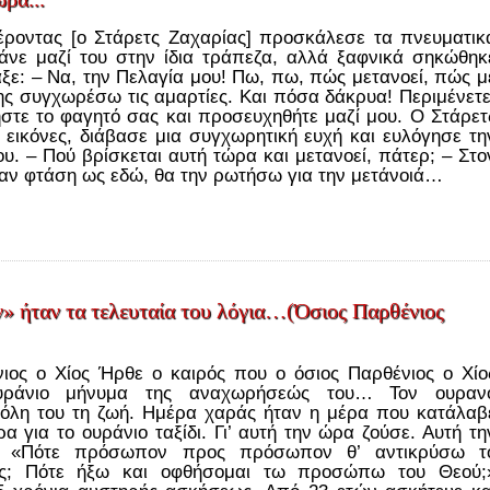
έροντας [ο Στάρετς Ζαχαρίας] προσκάλεσε τα πνευματικ
άνε μαζί του στην ίδια τράπεζα, αλλά ξαφνικά σηκώθηκ
ξε: – Να, την Πελαγία μου! Πω, πω, πώς μετανοεί, πώς μ
ης συγχωρέσω τις αμαρτίες. Και πόσα δάκρυα! Περιμένετε
ήστε το φαγητό σας και προσευχηθήτε μαζί μου. Ο Στάρετ
εικόνες, διάβασε μια συγχωρητική ευχή και ευλόγησε τη
υ. – Πού βρίσκεται αυτή τώρα και μετανοεί, πάτερ; – Στο
Όταν φτάση ως εδώ, θα την ρωτήσω για την μετάνοιά…
 ήταν τα τελευταία του λόγια…(Όσιος Παρθένιος
ιος ο Χίος Ήρθε ο καιρός που ο όσιος Παρθένιος ο Χίο
υράνιο μήνυμα της αναχωρήσεώς του… Τον ουραν
όλη του τη ζωή. Ημέρα χαράς ήταν η μέρα που κατάλαβ
α για το ουράνιο ταξίδι. Γι’ αυτή την ώρα ζούσε. Αυτή τη
. «Πότε πρόσωπον προς πρόσωπον θ’ αντικρύσω τ
ος; Πότε ήξω και οφθήσομαι τω προσώπω του Θεού;