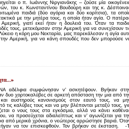
ηγείται ο π. Ιωάννης Νιργιανάκης – ζούσε μία οικογένει
ών, του κ. Κωνσταντίνου Βουδούρη και της κ. Δέσποινα
ιτωμένα παιδιά (δύο αγόρια και δύο κορίτσια), τα οποί
ακτικά με την μητέρα τους, η οποία ήταν αγία. Ο πατέρα
 Αμερική, γιατί εκεί ήταν η δουλειά του. Όταν τα παιδι
δές τους, μετεκόμισαν στην Αμερική για να συνεχίσουν τι
 Λύκειο η κόρη μου Νεκταρία, μας παρεκάλεσαν η αγία αυτ
 στην Αμερική, για να κάνη σπουδές που δεν μπορούσε ν
τα...»
Α αδέλφια συμφώνησαν ν’ ασκητέψουν. Βγήκαν στη
ξαν δυο χορτοκαλύβες σε αρκετή απόσταση την μια από τη
και αυστηρούς κανονισμούς στον εαυτό τους, να μη
ό τις καλύβες τους και να μην βλέπονται μεταξύ τους, γι
εται ο νους τους στα εγκόσμια, αλλά να κάνει καθένα
ου, να προσεύχεται αδιαλείπτως και ν’ αγωνίζεται για τη
 από μερικά χρόνια, ο νεώτερος αρρώστησε βαριά. Ότα
πήγαν να τον επισκεφθούν. Τον βρήκαν σε έκσταση. -Τ