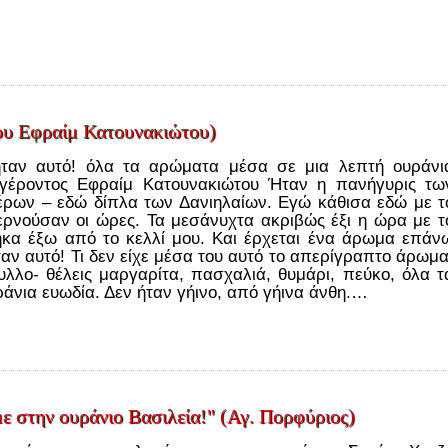
ου Εφραίμ Κατουνακιώτου)
ταν αυτό! όλα τα αρώματα μέσα σε μια λεπτή ουράνι
 γέροντος Εφραίμ Κατουνακιώτου Ήταν η πανήγυρις τω
έρων – εδώ δίπλα των Δανιηλαίων. Εγώ κάθισα εδώ με τ
ερνούσαν οι ώρες. Τα μεσάνυχτα ακριβώς έξι η ώρα με τ
γήκα έξω από το κελλί μου. Και έρχεται ένα άρωμα επάν
αν αυτό! Τι δεν είχε μέσα του αυτό το απερίγραπτο άρωμα
φυλλο- θέλεις μαργαρίτα, πασχαλιά, θυμάρι, πεύκο, όλα τ
άνια ευωδία. Δεν ήταν γήινο, από γήινα άνθη.…
ε στην ουράνιο Βασιλεία!" (Αγ. Πορφύριος)