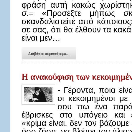
φράση αυτή κακώς χωρίστη
σ.= «Προσέξτε μήπως σκα
σκανδαλιστείτε από κάποιους
σε σας, ότι θα έλθουν τα κακά·
είναι μεν…
Διαβάστε περισσότερα...
Η ανακούφιση των κεκοιμημέ
- Γέροντα, ποια είν
οι κεκοιμημένοι μ
σου πω ένα παράδ
έβρισκες στο υπόγειο και 
«κρίμα είναι, δεν τον βάζουμ
όσο ζήση, να βλέπει τον ήλιο;»