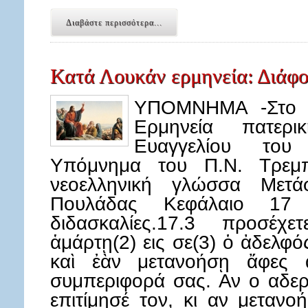
Διαβάστε περισσότερα...
Κατά Λουκάν ερμηνεία: Διάφορ
ΥΠΟΜΝΗΜΑ -Στο κ
Ερμηνεία πατερ
Ευαγγελίου του
Υπόμνημα του Π.Ν. Τρεμπ
νεοελληνική γλώσσα Μετά
Πουλάδας Κεφάλαιο 17 
διδασκαλίες.17.3 προσέχε
ἁμάρτῃ(2) εις σε(3) ὁ ἀδελφό
καὶ ἐὰν μετανοήσῃ ἄφες α
συμπεριφορά σας. Αν ο αδερ
επιτίμησέ τον, κι αν μετανο