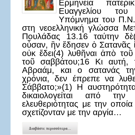
Ερμηνεία πατερ
Ευαγγελίου του
Υπόμνημα του Π.Ν.
στη νεοελληνική γλώσσα Με
Πουλάδας 13.16 ταύτην δὲ(
οὖσαν, ἣν ἔδησεν ὁ Σατανᾶς ἰ
οὐκ ἔδει(4) λυθῆναι ἀπὸ το
τοῦ σαββάτου;16 Κι αυτή, 
Αβραάμ, και ο σατανάς τη
χρόνια, δεν έπρεπε να λυθ
Σάββατο;»(1) Η αυστηρότητ
δικαιολογείται από την
ελευθεριότητας με την οποία
σχετίζονταν με την αργία…
Διαβάστε περισσότερα...