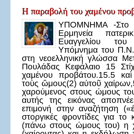
Η παραβολή του χαμένου προβ
ΥΠΟΜΝΗΜΑ -Στο κ
Ερμηνεία πατερ
Ευαγγελίου του
Υπόμνημα του Π.Ν.
στη νεοελληνική γλώσσα Με
Πουλάδας Κεφάλαιο 15 Στί
χαμένου προβάτου.15.5 καὶ 
τοὺς ὤμους(2) αὐτοῦ χαίρων,5
χαρούμενος στους ώμους του
αυτής της εικόνας αποπνέε
επιμονή στην αναζήτηση («έ
στοργικές φροντίδες για το
(πάνω στους ώμους του) η χ
(χαίροντας) και η εκδήλωση