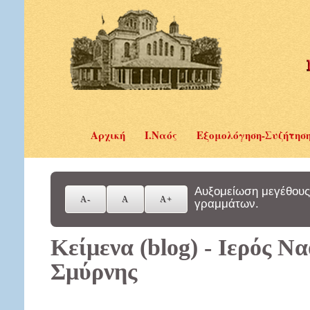
Αρχική
Ι.Ναός
Εξομολόγηση-Συζήτησ
Αυξομείωση μεγέθους
γραμμάτων.
Κείμενα (blog) - Ιερός Ν
Σμύρνης