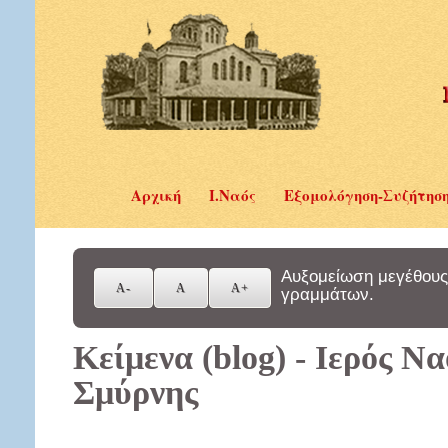
Αρχική
Ι.Ναός
Εξομολόγηση-Συζήτησ
Αυξομείωση μεγέθους
γραμμάτων.
Κείμενα (blog) - Ιερός Ν
Σμύρνης