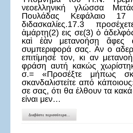
νεοελληνική γλώσσα Μετά
Πουλάδας Κεφάλαιο 17 
διδασκαλίες.17.3 προσέχε
ἁμάρτῃ(2) εις σε(3) ὁ ἀδελφό
καὶ ἐὰν μετανοήσῃ ἄφες α
συμπεριφορά σας. Αν ο αδερ
επιτίμησέ τον, κι αν μετανο
φράση αυτή κακώς χωρίστη
σ.= «Προσέξτε μήπως σκα
σκανδαλιστείτε από κάποιους
σε σας, ότι θα έλθουν τα κακά·
είναι μεν…
Διαβάστε περισσότερα...