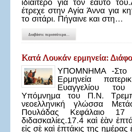
ιδιαίτερο για τον εαυτό το
έτρεχε στην Αγία Άννα για κη
το σιτάρι. Πήγαινε και στη…
Διαβάστε περισσότερα...
Κατά Λουκάν ερμηνεία: Διάφορ
ΥΠΟΜΝΗΜΑ -Στο κ
Ερμηνεία πατερ
Ευαγγελίου του
Υπόμνημα του Π.Ν. Τρεμπ
νεοελληνική γλώσσα Μετά
Πουλάδας Κεφάλαιο 17 
διδασκαλίες.17.4 καὶ ἐὰν ἑπτ
εἰς σὲ καὶ ἑπτάκις της ημέρα