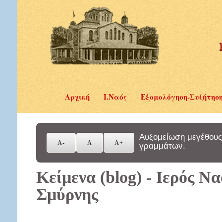
Αρχική
Ι.Ναός
Εξομολόγηση-Συζήτησ
Αυξομείωση μεγέθους
γραμμάτων.
Κείμενα (blog) - Ιερός Ν
Σμύρνης