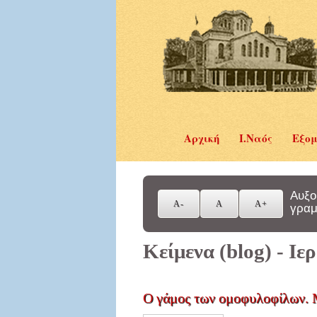
Αρχική
Ι.Ναός
Εξομ
Αυξο
γραμ
Κείμενα (blog) - Ι
Ο γάμος των ομοφυλοφίλων. 