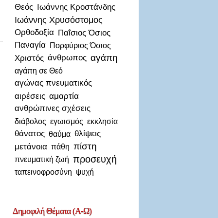
Θεός
Ιωάννης Κροστάνδης
Ιωάννης Χρυσόστομος
Ορθοδοξία
Παΐσιος Όσιος
Παναγία
Πορφύριος Όσιος
αγάπη
Χριστός
άνθρωπος
αγάπη σε Θεό
αγώνας πνευματικός
αιρέσεις
αμαρτία
ανθρώπινες σχέσεις
διάβολος
εγωισμός
εκκλησία
θάνατος
θλίψεις
θαύμα
πίστη
μετάνοια
πάθη
προσευχή
πνευματική ζωή
ταπεινοφροσύνη
ψυχή
Δημοφιλή
Θέματα (Α-Ω)