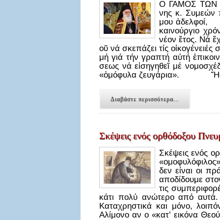
Ο ΓΑΜΟΣ ΤΩΝ ΟΜ
νης κ. Συ­με­ών 
μου ἀ­δελ­φοί, 
και­νούρ­γιο χρό­
νέ­ον ἔ­τος. Νά ἔ­
οῦ νά σκε­πά­ζει τίς οἰ­κο­γέ­νει
μή γιά τήν γρα­πτή αὐ­τή ἐ­πι­κοι­ν
σε­ως νά εἰ­ση­γη­θεῖ μέ νο­μο­σχέ­
«ὁ­μό­φυ­λα ζευ­γά­ρια». Ἤ­δη ἀ­
Διαβάστε περισσότερα...
Σκέψεις ενός ορθόδοξου Πνευ
Σκέψεις ενός ο
«ομοφυλόφιλος»
δεν είναι οι πρ
αποδίδουμε στον
τις συμπεριφορέ
κάτι πολύ ανώτερο από αυτά. 
Καταχρηστικά και μόνο, λοιπό
Αλίμονο αν ο «κατ’ εικόνα Θε