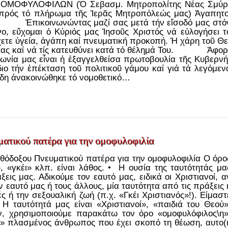
ΟΦΥΛΟΦΙΛΩΝ (Ὁ Σε­βα­σμ. Μη­τρο­πο­λί­της Νέ­ας Σμύρ
πρός τό πλή­ρω­μα τῆς Ἱ­ε­ρᾶς Μη­τρο­πό­λε­ώς μας) Ἀ­γα­πη­το
Ἐ­πι­κοι­νω­νών­τας μα­ζί σας με­τά τήν εἴ­σο­δό μας στό
νο, εὔ­χο­μαι ὁ Κύ­ριός μας Ἰ­η­σοῦς Χρι­στός νά εὐ­λο­γή­σει τ
χε­τε ὑ­γεί­α, ἀ­γά­πη καί πνευ­μα­τι­κή προ­κο­πή. Ἡ χά­ρη τοῦ Θε
­ές σας καί νά τίς κα­τευ­θύ­νει κα­τά τό θέ­λη­μά Του. Ἀ­φορ
ω­νί­α μας εἶ­ναι ἡ ἐ­ξαγ­γελ­θεί­σα πρω­το­βου­λί­α τῆς Κυ­βερ­νή
διο τήν ἐ­πέ­κτα­ση τοῦ πο­λι­τι­κοῦ γά­μου καί γιά τά λε­γό­με­ν
να­κοι­νώ­θη­κε τό νο­μο­θε­τι­κό…
ματικού πατέρα για την ομοφυλοφιλία
ρθόδοξου Πνευματικού πατέρα για την ομοφυλοφιλία Ο όρο
, «γκέι» κλπ. είναι λάθος. • Η ουσία της ταυτότητάς μα
άξεις μας. Αδικούμε τον εαυτό μας, ειδικά οι Χριστιανοί, α
 εαυτό μας ή τους άλλους, μία ταυτότητα από τις πράξεις 
ς ή την σεξουαλική ζωή (π.χ. «Γκέι Χριστιανός»!). Είμαστ
Η ταυτότητά μας είναι «Χριστιανοί», «παιδιά του Θεού»
ν, χρησιμοποιούμε παρακάτω τον όρο «ομοφυλόφιλος\η»
ού» πλασμένος άνθρωπος που έχει σκοπό τη θέωση, αυτo(