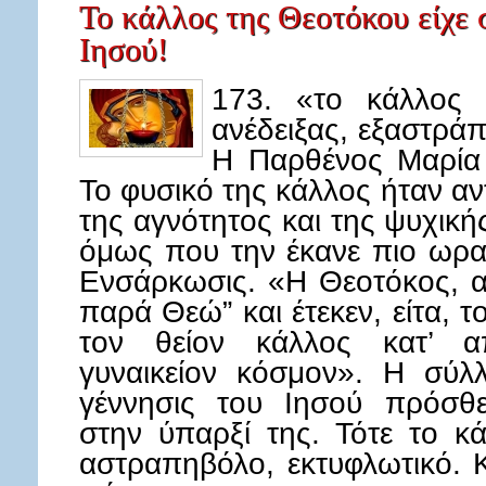
Το κάλλος της Θεοτόκου είχε 
Ιησού!
173. «το κάλλος 
ανέδειξας, εξαστρ
Η Παρθένος Μαρία 
Το φυσικό της κάλλος ήταν α
της αγνότητος και της ψυχική
όμως που την έκανε πιο ωρα
Ενσάρκωσις. «Η Θεοτόκος, αφ
παρά Θεώ” και έτεκεν, είτα, 
τον θείον κάλλος κατ’ απ
γυναικείον κόσμον». Η σύλ
γέννησις του Ιησού πρόσθ
στην ύπαρξί της. Τότε το κ
αστραπηβόλο, εκτυφλωτικό. Κ