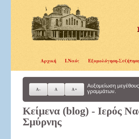
Αρχική
Ι.Ναός
Εξομολόγηση-Συζήτησ
Αυξομείωση μεγέθους
γραμμάτων.
Κείμενα (blog) - Ιερός Ν
Σμύρνης