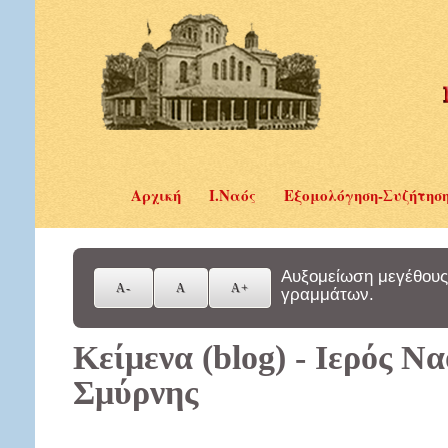
Αρχική
Ι.Ναός
Εξομολόγηση-Συζήτησ
Αυξομείωση μεγέθους
γραμμάτων.
Κείμενα (blog) - Ιερός Ν
Σμύρνης