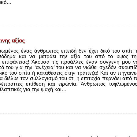
ρικό…
ινης αξίας
ιωμένος ένας άνθρωπος επειδή δεν έχει δικό του σπίτι 
σόδημα και να μετράει την αξία του από το ύψος τη
υ επιφάνειας! Άκουσα τις προάλλες έναν συγγενή μου ν
υτό του για την ‘ανέχεια’ του και να νιώθει σχεδόν σκουπίδ
δικό του σπίτι ή καταθέσεις στην τράπεζα! Και αν πήγαινε
α διέλυε τον συλλογισμό του ότι η επιτυχία περνάει από τ
σέπραττες επίθεση και ειρωνία. Άνθρωπος τυφλωμένος
βλαπτικές για την ψυχή και…