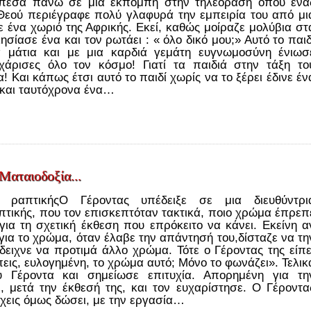
έπεσα πάνω σε μια εκπομπή στην τηλεόραση όπου ένα
εού περιέγραφε πολύ γλαφυρά την εμπειρία του από μι
 ένα χωριό της Αφρικής. Εκεί, καθώς μοίραζε μολύβια στ
ησίασε ένα και τον ρωτάει : « όλο δικό μου;» Αυτό το παιδ
 μάτια και με μια καρδιά γεμάτη ευγνωμοσύνη ένιωσ
άρισες όλο τον κόσμο! Γιατί τα παιδιά στην τάξη το
! Και κάπως έτσι αυτό το παιδί χωρίς να το ξέρει έδινε έν
 και ταυτόχρονα ένα…
Ματαιοδοξία...
ι ραπτικήςΟ Γέροντας υπέδειξε σε μια διευθύντρι
πτικής, που τον επισκεπτόταν τακτικά, ποιο χρώμα έπρεπ
για τη σχετική έκθεση που επρόκειτο να κάνει. Εκείνη α
για το χρώμα, όταν έλαβε την απάντησή του,δίσταζε να τη
δειχνε να προτιμά άλλο χρώμα. Τότε ο Γέροντας της είπε
εις, ευλογημένη, το χρώμα αυτό; Μόνο το φωνάζει». Τελικ
υ Γέροντα και σημείωσε επιτυχία. Απορημένη για τη
, μετά την έκθεσή της, και τον ευχαρίστησε. Ο Γέροντα
χεις όμως δώσει, με την εργασία…