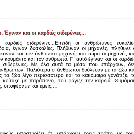
Έγιναν και οι καρδιές σιδερένιες...
 καρδιές σιδερένιες...Επειδή οι ανθρώπινες ευκολίε
ρια, έγιναν δυσκολίες. Πλήθυναν οι μηχανές, πλήθυνε 
καναν και τον άνθρωπο μηχανή, και τώρα οι μηχανές κα
ν κουμάντο και τον άνθρωπο. Γι' αυτό έγιναν και οι καρδιέ
σιδερένιες. Με όλα αυτά τα μέσα που υπάρχουν, δε
 ανθρώπων. Παλιότερα οι άνθρωποι δούλευαν με τα ζώα κα
 το ζώο λίγο περισσότερο και το κακόμοιρο γονάτιζε, τ
ι κοίταζε με παράπονο, σού ράγιζε την καρδιά. Θυμάμαι
, υποφέραμε και εμείς,…
αφεύς υποστηρίζει ότι υπάρχουν τρεις τρόποι με του