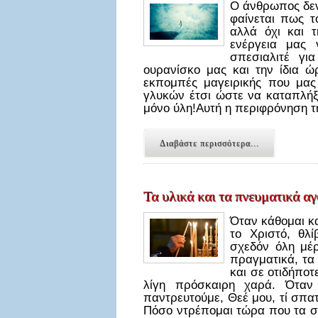
Ο άνθρωπος δεν 
φαίνεται πως τ
αλλά όχι και 
ενέργεια μας γ
σπεσιαλιτέ γι
ουρανίσκο μας και την ίδια ώ
εκπομπές μαγειρικής που μας
γλυκών έτσι ώστε να καταπλήξ
μόνο ύλη!Αυτή η περιφρόνηση τ
Διαβάστε περισσότερα...
Τα υλικά και τα πνευματικά α
Όταν κάθομαι κα
το Χριστό, θλί
σχεδόν όλη μέ
πραγματικά, τα
και σε οτιδήπο
λίγη πρόσκαιρη χαρά. Όταν
παντρευτούμε, Θεέ μου, τί σπα
Πόσο ντρέπομαι τώρα που τα σκ