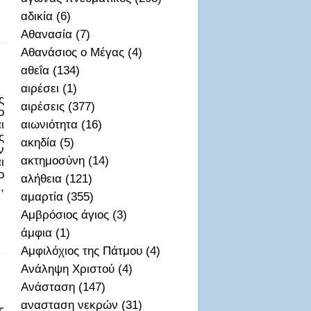
αδικία (6)
Αθανασία (7)
Αθανάσιος ο Μέγας (4)
αθεΐα (134)
αιρέσει (1)
ς
αιρέσεις (377)
ο
ι
αιωνιότητα (16)
ς
ακηδία (5)
ν
ακτημοσὐνη (14)
ι
ο
αλήθεια (121)
,
αμαρτία (355)
Αμβρόσιος άγιος (3)
άμφια (1)
Αμφιλόχιος της Πάτμου (4)
Ανάληψη Χριστού (4)
Ανάσταση (147)
ανασταση νεκρών (31)
ς