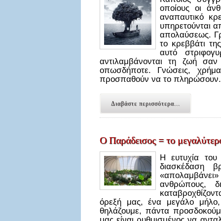
οποίους οι άν
αναπαυτικό κρ
υπηρετούνται απ
απολαύσεως. Γρ
το κρεββάτι της
αυτό στριφογ
αντιλαμβάνονται τη ζωή σαν
οπωσδήποτε. Γνώσεις, χρήμα
προσπαθούν να το πληρώσουν
Διαβάστε περισσότερα...
Ο Παράδεισος = το μεγαλύτε
Η ευτυχία του
διασκέδαση β
«απολαμβάνει
ανθρώπους, δι
καταβροχθίζοντ
όρεξή μας, ένα μεγάλο μήλο,
θηλάζουμε, πάντα προσδοκούμ
μας είναι ρυθμισμένος να ανταλ