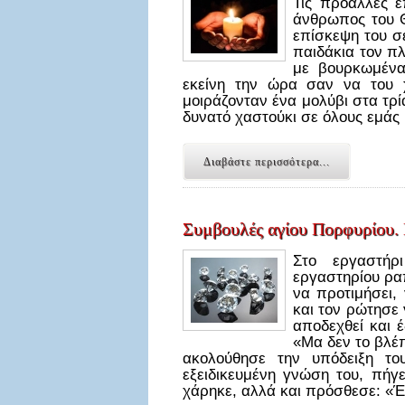
Τις προάλλες 
άνθρωπος του Θ
επίσκεψη του σε
παιδάκια τον πλ
με βουρκωμένα
εκείνη την ώρα σαν να του χ
μοιράζονταν ένα μολύβι στα τρία
δυνατό χαστούκι σε όλους εμάς
Διαβάστε περισσότερα...
Συμβουλές αγίου Πορφυρίου. 
Στο εργαστήρ
εργαστηρίου ρα
να προτιμήσει, 
και τον ρώτησε 
αποδεχθεί και έ
«Μα δεν το βλέπ
ακολούθησε την υπόδειξη το
εξειδικευμένη γνώση του, πήγε
χάρηκε, αλλά και πρόσθεσε: «Έ