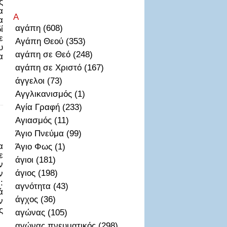
ς
α
Α
α
αγάπη (608)
ί
ε
Αγάπη Θεού (353)
υ
αγάπη σε Θεό (248)
α
αγάπη σε Χριστό (167)
άγγελοι (73)
Αγγλικανισμός (1)
Αγία Γραφή (233)
Αγιασμός (11)
Άγιο Πνεύμα (99)
α
Άγιο Φως (1)
ε
άγιοι (181)
ν
άγιος (198)
ν
:
αγνότητα (43)
ά
άγχος (36)
ν
ς
αγώνας (105)
αγώνας πνευματικός (298)