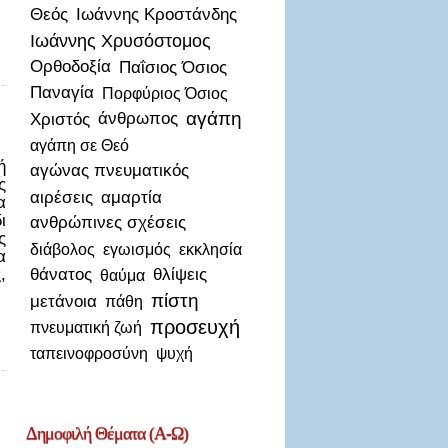
Θεός
Ιωάννης Κροστάνδης
Ιωάννης Χρυσόστομος
Ορθοδοξία
Παΐσιος Όσιος
Παναγία
Πορφύριος Όσιος
αγάπη
Χριστός
άνθρωπος
αγάπη σε Θεό
ή
αγώνας πνευματικός
ς
αιρέσεις
αμαρτία
α
ι
ανθρώπινες σχέσεις
ς
διάβολος
εγωισμός
εκκλησία
α
,
θάνατος
θλίψεις
θαύμα
πίστη
μετάνοια
πάθη
προσευχή
πνευματική ζωή
ταπεινοφροσύνη
ψυχή
Δημοφιλή
Θέματα (Α-Ω)