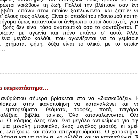
θρωποι νοιώθουν τη ζωή. Πολλοί την βλέπουν σαν έν
εββάτι, επάνω στον οποίον ξαπλώνονται και ζητούν ν
’ όλους τους άλλους. Είναι οι οπαδοί του ηδονισμού και τη
ήγορα όμως καταντούν οι άνθρωποι αυτοί δυστυχείς, γιατ
 ζωής δεν είναι τόσο αναπαυτικό όσο το φαντάζονται. Γι
υρίζουν με αγωνία και πόνο επάνω σ’ αυτό. Άλλο
 ένα μεγάλο καλάθι, που αγωνίζονται να το γεμίσου
, χτήματα, φήμη, δόξα είναι το υλικό, με το οποίο
.…
ρο υπερκατάστημα…
 ανθρώπου σήμερα βρίσκεται στο να «διασκεδάζει». 
ρίσκεται στην ικανοποίηση να καταναλώνει και ν
» εμπορεύματα, θεάματα, τροφές, ποτά, τσιγάρα
αλέξεις, βιβλία, ταινίες. Όλα καταναλώνονται. Όλ
αι. Ο κόσμος όλος είναι ένα μεγάλο αντικείμενο για τη
 μια μεγάλη μπουκάλα, ένας μεγάλος μαστός, κι εμεί
ε, ελπίζουμε και πάντα απογοητευόμαστε. Ο χαρακτήρα
λάσσει και να παίρνει, να αλλάζει και να καταναλώνει. Τ