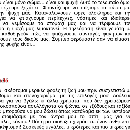
είναι μόνο σώμα… είναι και ψυχή! Αυτό το τελευταίο όμω
ο έχουμε ξεχάσει. Φροντίζουμε να ταΐζουμε το σώμα μα
την ψυχή μας. Καταναλώνουμε ώρες ολόκληρες και τη
ια να φτιάχνουμε περίτεχνες, νόστιμες και ιδιαίτερε
α να γεμίσουμε το στομάχι μας και να τέρψουμε το
ρα η ψυχή μας λιμοκτονεί. Η τηλεόραση είναι γεμάτη μ
 καθοδηγούν πώς να φτιάχνουμε συνταγές φαγητών κα
ουμε τους δικούς μας. Συμπεριφερόμαστε σαν να είμαστ
ης ψυχής είναι…
γαθά
ι σκέφτομαι μερικές φορές τη ζωή μου πριν συσχετιστώ μ
βομαι και στενοχωριέμαι με τις επιλογές μου! Δούλευ
ρα για να βγάλω κι άλλα χρήματα, που δεν χρειαζόμου
 σκορπούσα ασυλλόγιστα σε ψώνια, σε εξόδους και ταξίδι
τε μπορούσε να μου δώσει όπως κατάλαβα εκ των υστέρω
 ετοιμάζαμε με τον άντρα μου το σπίτι μας για ν
τάλες κάναμε! Πόση ματαιοδοξία χωράει σε έναν άνθρωπο
έφτομαι! Συσκευές μεγάλες, μικρότερες και πιο μικρές γι