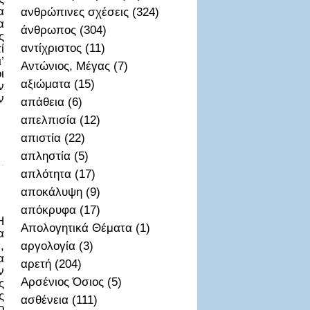
α
ανθρώπινες σχέσεις (324)
α
άνθρωπος (304)
ς
αντίχριστος (11)
ί
’
Αντώνιος, Μέγας (7)
ι
αξιώματα (15)
ν
ν
απἀθεια (6)
απελπισία (12)
απιστία (22)
απληστία (5)
απλότητα (17)
αποκάλυψη (9)
απόκρυφα (17)
Η
Απολογητικά Θέματα (1)
α
,
αργολογία (3)
α
αρετή (204)
ν
Αρσένιος Όσιος (5)
ς
ς
ασθένεια (111)
ο