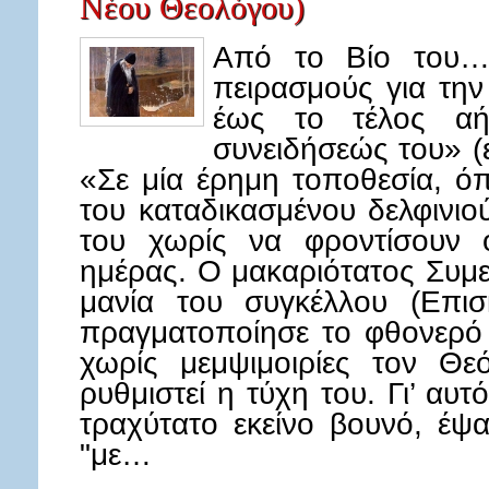
Νέου Θεολόγου)
Από το Βίο του…
πειρασμούς για την
έως το τέλος αή
συνειδήσεώς του» (ε
«Σε μία έρημη τοποθεσία, ό
του καταδικασμένου δελφινιο
του χωρίς να φροντίσουν 
ημέρας. Ο μακαριότατος Συμεώ
μανία του συγκέλλου (Επισ
πραγματοποίησε το φθονερό 
χωρίς μεμψιμοιρίες τον Θε
ρυθμιστεί η τύχη του. Γι’ αυ
τραχύτατο εκείνο βουνό, έψα
"με…