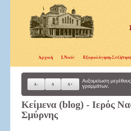
Αρχική
Ι.Ναός
Εξομολόγηση-Συζήτησ
Αυξομείωση μεγέθους
γραμμάτων.
Κείμενα (blog) - Ιερός Ν
Σμύρνης