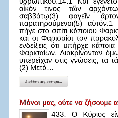
υδρωπικού.14.1 Καὶ ἐγένετο
οἶκόν τινος τῶν ἀρχόντω
σαββάτῳ(3) φαγεῖν ἄρτ
παρατηρούμενοι(5) αὐτόν.
πήγε στο σπίτι κάποιου Φαρισ
και οι Φαρισαίοι τον παρακο
ενδείξεις ότι υπήρχε κάποια
Φαρισαίων. Διακρίνονταν όμ
υπερείχαν στις γνώσεις, τα τ
(2) Μετά…
Διαβάστε περισσότερα...
Μόνοι μας, ούτε να ζήσουμε 
433. Ο Κύριος εί