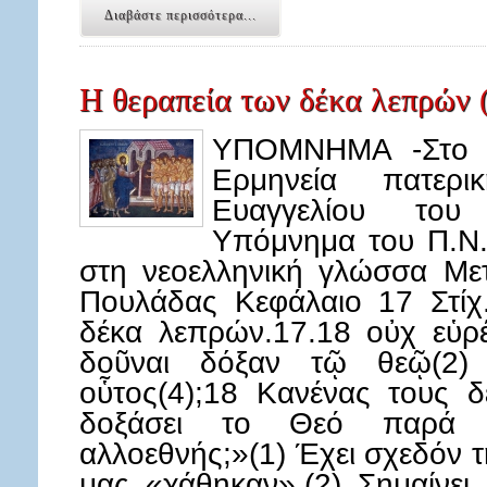
Διαβάστε περισσότερα...
Η θεραπεία των δέκα λεπρών 
ΥΠΟΜΝΗΜΑ -Στο κ
Ερμηνεία πατερ
Ευαγγελίου του
Υπόμνημα του Π.Ν.
στη νεοελληνική γλώσσα Με
Πουλάδας Κεφάλαιο 17 Στίχ
δέκα λεπρών.17.18 οὐχ εὑρ
δοῦναι δόξαν τῷ θεῷ(2) 
οὗτος(4);18 Κανένας τους δ
δοξάσει το Θεό παρά
αλλοεθνής;»(1) Έχει σχεδόν τ
μας «χάθηκαν».(2) Σημαίνει