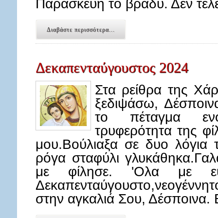
Παρασκευή το βράδυ. Δεν τελε
Διαβάστε περισσότερα...
Δεκαπενταύγουστος 2024
Στα ρείθρα της Χά
ξεδιψάσω, Δέσποιν
το πέταγμα ενό
τρυφερότητα της φ
μου.Βούλιαξα σε δυο λόγια 
ρόγα σταφύλι γλυκάθηκα.Γαλ
με φίλησε. 'Ολα με ευ
Δεκαπενταύγουστο,νεογέννητ
στην αγκαλιά Σου, Δέσποινα. 