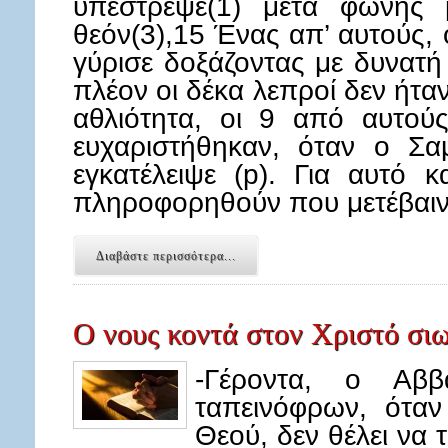
ὑπέστρεψε(1) μετὰ φωνῆς 
θεόν(3),15 Ένας απ’ αυτούς, 
γύρισε δοξάζοντας με δυνατ
πλέον οι δέκα λεπροί δεν ήτα
αθλιότητα, οι 9 από αυτούς
ευχαριστήθηκαν, όταν ο Σαμ
εγκατέλειψε (p). Για αυτό 
πληροφορηθούν που μετέβαι
Διαβάστε περισσότερα...
Ο νους κοντά στον Χριστό σιω
-Γέροντα, ο Αβ
ταπεινόφρων, όταν
Θεού, δεν θέλει να