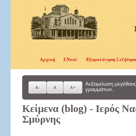
Αρχική
Ι.Ναός
Εξομολόγηση-Συζήτησ
Αυξομείωση μεγέθους
γραμμάτων.
Κείμενα (blog) - Ιερός Ν
Σμύρνης