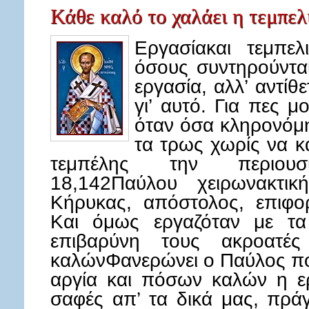
Κάθε καλό το χαλάει η τεμπελ
Εργασίακαι τεμπε
όσους συντηρούνται
εργασία, αλλ’ αντίθ
γι’ αυτό. Για πες μο
όταν όσα κληρονόμ
τα τρως χωρίς να κ
τεμπέλης την περιουσί
18,142Παύλου χειρωνακτι
Κήρυκας, απόστολος, επιφορ
Και όμως εργαζόταν με τα
επιβαρύνη τους ακροατές 
καλώνΦανερώνει ο Παύλος πόσ
αργία και πόσων καλών η ερ
σαφές απ’ τα δικά μας, πρά