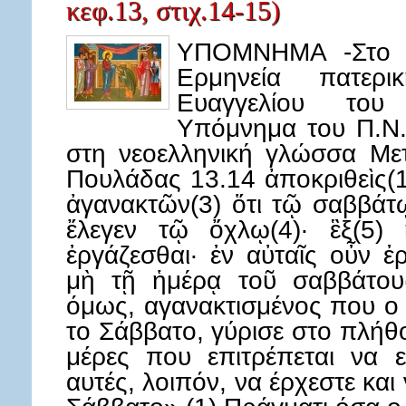
κεφ.13, στιχ.14-15)
ΥΠΟΜΝΗΜΑ -Στο κ
Ερμηνεία πατερ
Ευαγγελίου του
Υπόμνημα του Π.Ν.
στη νεοελληνική γλώσσα Με
Πουλάδας 13.14 ἀποκριθεὶς(1
ἀγανακτῶν(3) ὅτι τῷ σαββάτ
ἔλεγεν τῷ ὄχλῳ(4)· ἓξ(5) 
ἐργάζεσθαι· ἐν αὐταῖς οὖν ἐ
μὴ τῇ ἡμέρᾳ τοῦ σαββάτου
όμως, αγανακτισμένος που ο 
το Σάββατο, γύρισε στο πλήθο
μέρες που επιτρέπεται να ε
αυτές, λοιπόν, να έρχεστε και 