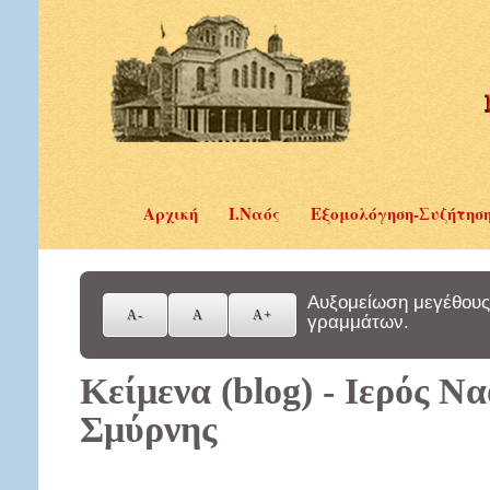
Αρχική
Ι.Ναός
Εξομολόγηση-Συζήτησ
Αυξομείωση μεγέθους
γραμμάτων.
Κείμενα (blog) - Ιερός Ν
Σμύρνης