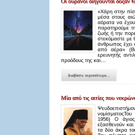
Οἱ οὐρανοί διηγοῦνται δόξαν 
«Χάρη στην πίσ
μέσα στους αιώ
αόρατα να έχου
παρατηρούμε τη
ζωής ή την πορ
στεκόμαστε με 
άνθρωπος έχει 
από αέρα» (Β
ερευνητής αντι
προόδους της και…
Διαβάστε περισσότερα...
Μία από τις αιτίες που νεκρώ
Ψευδοεπιστήμ
νομίσματοςΤου 
1956) Ο άγιος
εξασθενούν και 
τα δύο άκρα το