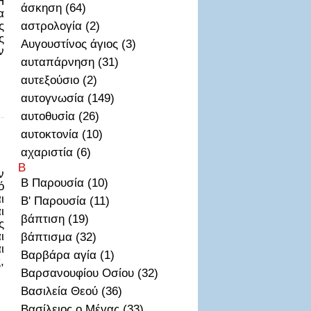
Η
άσκηση (64)
α
ς
αστρολογία (2)
ς
Αυγουστίνος άγιος (3)
ν
αυταπάρνηση (31)
αυτεξούσιο (2)
αυτογνωσία (149)
αυτοθυσἰα (26)
αυτοκτονία (10)
αχαριστία (6)
Β
ν
Β Παρουσία (10)
ό
ι
Β' Παρουσία (11)
ι
βάπτιση (19)
ς
ι
βάπτισμα (32)
ι
Βαρβάρα αγία (1)
,
Βαρσανουφίου Οσίου (32)
Βασιλεία Θεού (36)
Βασίλειος ο Μέγας (33)