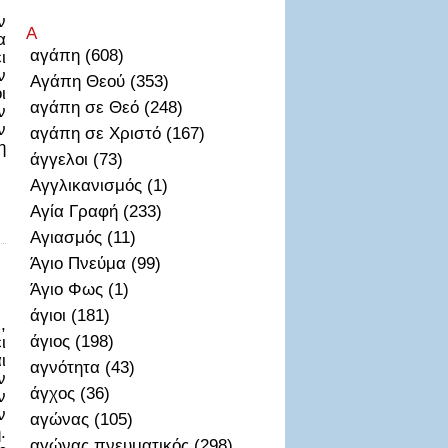
ν
Α
α
αγάπη (608)
ι
ν
Αγάπη Θεού (353)
ι
αγάπη σε Θεό (248)
ν
ν
αγάπη σε Χριστό (167)
η
άγγελοι (73)
Αγγλικανισμός (1)
Αγία Γραφή (233)
Αγιασμός (11)
Άγιο Πνεύμα (99)
Άγιο Φως (1)
άγιοι (181)
,
άγιος (198)
ι
ι
αγνότητα (43)
ν
άγχος (36)
ν
ν
αγώνας (105)
.
αγώνας πνευματικός (298)