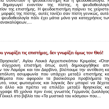
τία συνιστούν η ψευδοεπιστήμη και η ψευδοθεολογία. 
η δημαγωγεί εναντίον της πίστης, η ψευδοθεολογί
ίον της επιστήμης. Η ψευδοεπιστήμη παίρνει τις χείριστε
 μορφές της πίστης, αυτές τονίζει σαν πίστη γενικώς, αυτέ
 Η ψευδοθεολογία πάλι έχει μάτια μόνο για καταχρήσεις τω
ι ανακαλύψεων,…
 γνωρίζει τις επιστήμες, δεν γνωρίζει όμως τον Θεό!
 Θρησκεία", Αγίου Λουκά Αρχιεπισκόπου Κριμαίας «Ότα
η σύγχρονη επιστήμη όπως αυτή δημιουργήθηκε απ
ν τον Λαμάρκ και τον Δαρβίνο, βλέπουμε την αντίθεση κα
απόλυτη ασυμφωνία που υπάρχει μεταξύ επιστήμης κα
 θέματα που αφορούν τα βασικότερα προβλήματα τη
υτό, νους φωτισμένος και λογικός δεν μπορεί να δέχετα
ο άλλο και πρέπει να επιλέξει μεταξύ θρησκείας κα
 έγραψε 65 χρόνια πριν ένας γνωστός Γερμανός ζωολόγος
 Γέκκελ στο βιβλίο του «Τα μυστικά του κόσμου» που…