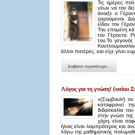
Τις ημέρες πο
νέων να τον δεί
άνοιξε ο Γέρον
χαρούμενοι. Δι
είδαν τον Γέρο
Την επομένη κά
τον Γέροντα. Ρ
του.Το γεγονός
Κουτλουμουσίου
άλλοι πατέρες, και είχε γίνει ε
Διαβάστε περισσότερα...
Λόγος για τη γνώση! (οσίου 
«(Συμβουλή σε
καταφρονεί τ
διδασκαλία του·
στην γνώσι της 
χάρη, είναι σ
ήλιος είναι λαμπρότερος και αν
λόγω της μαθηματικής πολυμαθεί