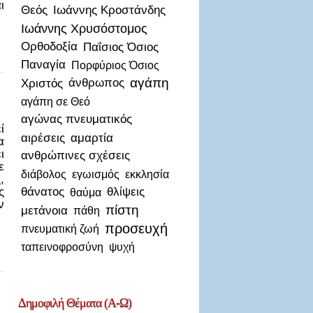
ι
Θεός
Ιωάννης Κροστάνδης
Ιωάννης Χρυσόστομος
Ορθοδοξία
Παΐσιος Όσιος
Παναγία
Πορφύριος Όσιος
αγάπη
Χριστός
άνθρωπος
αγάπη σε Θεό
αγώνας πνευματικός
ί
αιρέσεις
αμαρτία
α
ι
ανθρώπινες σχέσεις
ε
διάβολος
εγωισμός
εκκλησία
,
ς
θάνατος
θλίψεις
θαύμα
ν
πίστη
μετάνοια
πάθη
προσευχή
πνευματική ζωή
ταπεινοφροσύνη
ψυχή
Δημοφιλή
Θέματα (Α-Ω)