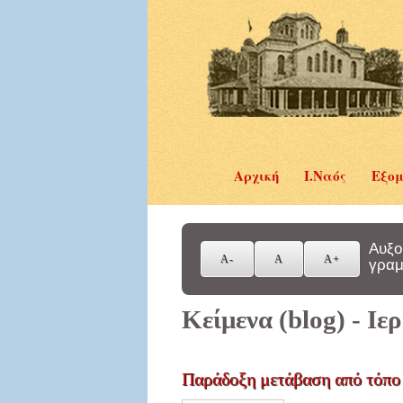
Αρχική
Ι.Ναός
Εξομ
Αυξο
γραμ
Κείμενα (blog) - Ι
Παράδοξη μετάβαση από τόπο 