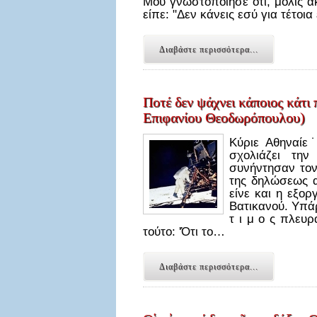
Μου γνωστοποίησε ότι, μόλις ά
είπε: "Δεν κάνεις εσύ για τέτοι
Διαβάστε περισσότερα...
Ποτέ δεν ψάχνει κάποιος κάτι 
Επιφανίου Θεοδωρόπουλου)
Κύριε Αθηναίε
σχολιάζει τη
συνήντησαν τον
της δηλώσεως α
είνε και η εξορ
Βατικανού. Υπάρχ
τ ι μ ο ς πλευρ
τούτο: 'Ότι το…
Διαβάστε περισσότερα...