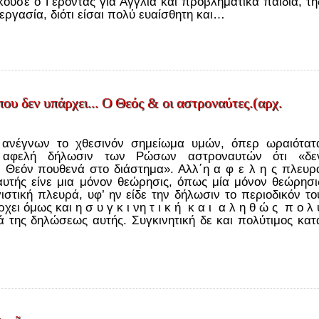
κουσε ο Γέροντας για Αγγλία και προβληματικά παιδιά, τη
α εργασία, διότι είσαι πολύ ευαίσθητη και…
που δεν υπάρχει... Ο Θεός & οι αστροναύτες.(αρχ.
˙ανέγνων το χθεσινόν σημείωμα υμών, όπερ ωραιότατ
ν αφελή δήλωσιν των Ρώσων αστροναυτών ότι «δε
 Θεόν πουθενά στο διάστημα». Αλλ΄η α φ ε λ η ς πλευρ
υτής είνε μια μόνον θεώρησις, όπως μία μόνον θεώρησι
γιστική πλευρά, υφ’ ην είδε την δήλωσιν το περιοδικόν το
ει όμως και η σ υ γ κ ι νη τ ι κ ή κ α ι α λ η θ ώ ς π ο λ 
ά της δηλώσεως αυτής. Συγκινητική δε και πολύτιμος κατ