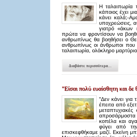
Η ταλαιπωρία 
κάποιος έχει μι
κάνει καλά;-Αμ
υποχρεώσεις, α
γιατρό «άκων κ
πρώτα να φροντίσουν να βοηθ
ανθρωπίνως θα βοηθήσει ο Θεό
ανθρωπίνως οι άνθρωποι που 
ταλαιπωρία, ολόκληρο μαρτύριο
Διαβάστε περισσότερα...
"Είσαι πολύ ευαίσθητη και δε 
"Δεν κάνει για 
έπειτα από εξετ
μεταπτυχιακές
απροσάρμοστα πα
κοπέλα και αγ
φύγει από τη
επισκεφθήκαμε μαζί. Εκείνη μπ