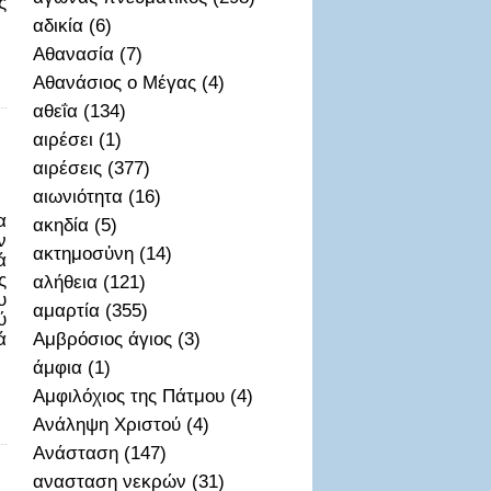
ς
αδικία (6)
Αθανασία (7)
Αθανάσιος ο Μέγας (4)
αθεΐα (134)
αιρέσει (1)
αιρέσεις (377)
αιωνιότητα (16)
α
ακηδία (5)
ν
ακτημοσὐνη (14)
ά
ς
αλήθεια (121)
υ
αμαρτία (355)
ύ
ά
Αμβρόσιος άγιος (3)
άμφια (1)
Αμφιλόχιος της Πάτμου (4)
Ανάληψη Χριστού (4)
Ανάσταση (147)
ανασταση νεκρών (31)