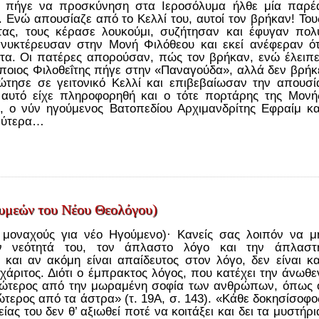
ύ πήγε να προσκύνηση στα Ιεροσόλυμα ήλθε μία παρέ
. Ενώ απουσίαζε από το Κελλί του, αυτοί τον βρήκαν! Του
τας, τους κέρασε λουκούμι, συζήτησαν και έφυγαν πολ
ανυκτέρευσαν στην Μονή Φιλόθεου και εκεί ανέφεραν ότ
ντα. Οι πατέρες απορούσαν, πώς τον βρήκαν, ενώ έλειπε
ποιος Φιλοθεΐτης πήγε στην «Παναγούδα», αλλά δεν βρήκ
ώτησε σε γειτονικό Κελλί και επιβεβαίωσαν την απουσί
 αυτό είχε πληροφορηθή και ο τότε πορτάρης της Μονή
, ο νύν ηγούμενος Βατοπεδίου Αρχιμανδρίτης Εφραίμ κα
υρύτερα…
Συμεών του Νέου Θεολόγου)
 μοναχούς για νέο Ηγούμενο)· Κανείς σας λοιπόν να μ
ην νεότητά του, τον άπλαστο λόγο και την άπλαστ
 και αν ακόμη είναι απαίδευτος στον λόγο, δεν είναι κα
χάριτος. Διότι ο έμπρακτος λόγος, που κατέχει την άνωθε
οφώτερος από την μωραμένη σοφία των ανθρώπων, όπως 
ώτερος από τα άστρα» (τ. 19Α, σ. 143). «Κάθε δοκησίσοφο
ας του δεν θ’ αξιωθεί ποτέ να κοιτάξει και δει τα μυστήρι