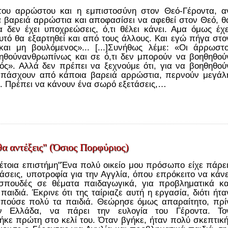
του αρρώστου και η εμπιστοσύνη στον Θεό-Γέροντα, α
α βαρειά αρρώστια και αποφασίσει να αφεθεί στον Θεό, θ
α δεν έχει υποχρεώσεις, ό,τι θέλει κάνει. Αμα όμως έχε
υτό θα εξαρτηθεί και από τους άλλους. Και εγώ πήγα στο
αι μη βουλόμενος»... [...]Συνήθως λέμε: «Οι άρρωστο
ηθούνανθρωπίνως και σε ό,τι δεν μπορούν να βοηθηθού
ς». Αλλά δεν πρέπει να ξεχνούμε ότι, για να βοηθηθού
πάσχουν από κάποια βαρειά αρρώστια, περνούν μεγάλ
. Πρέπει να κάνουν ένα σωρό εξετάσεις,…
θα αντέξεις" (Όσιος Πορφύριος)
τέτοια επιστήμη"Ένα πολύ οικείο μου πρόσωπο είχε πάρει
άσεις, υποτροφία για την Αγγλία, όπου επρόκειτο να κάνε
 σπουδές σε θέματα παιδαγωγικά, για προβληματικά κα
ιδιά. Έκρινε ότι της ταίριαζε αυτή η εργασία, διότι ήτα
απούσε πολύ τα παιδιά. Θεώρησε όμως απαραίτητο, πρί
ν Ελλάδα, να πάρει την ευλογία του Γέροντα. Το
ήκε πρώτη στο κελί του. Όταν βγήκε, ήταν πολύ σκεπτική