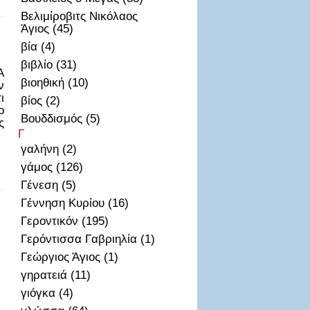
Βελιμίροβιτς Νικόλαος
Άγιος (45)
βία (4)
βιβλίο (31)
A
βιοηθική (10)
ν
ι
βίος (2)
ο
Βουδδισμός (5)
ς
Γ
γαλήνη (2)
γάμος (126)
Γένεση (5)
Γέννηση Κυρίου (16)
Γεροντικόν (195)
Γερόντισσα Γαβριηλία (1)
Γεώργιος Άγιος (1)
γηρατειά (11)
γιόγκα (4)