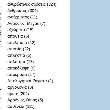
ανθρώπινες σχέσεις (324)
ί
άνθρωπος (304)
α
αντίχριστος (11)
α
ς
Αντώνιος, Μέγας (7)
α
αξιώματα (15)
Ο
ή
απἀθεια (6)
Ο
απελπισία (12)
ς
απιστία (22)
απληστία (5)
απλότητα (17)
αποκάλυψη (9)
απόκρυφα (17)
Απολογητικά Θέματα (1)
αργολογία (3)
υ
-
αρετή (204)
υ
Αρσένιος Όσιος (5)
ι
.
ασθένεια (111)