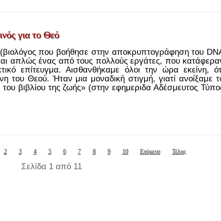
νός για το Θεό
 (βιολόγος που βοήθησε στην αποκρυπτογράφηση του DN
μαι απλώς ένας από τους πολλούς εργάτες, που κατάφερα
τικό επίτευγμα. Αισθανθήκαμε όλοι την ώρα εκείνη, ότ
νη του Θεού. Ήταν μια μοναδική στιγμή, γιατί ανοίξαμε τ
 του βιβλίου της ζωής» (στην εφημεριδα Αδέσμευτος Τύπο
2
3
4
5
6
7
8
9
10
Επόμενο
Τέλος
Σελίδα 1 από 11