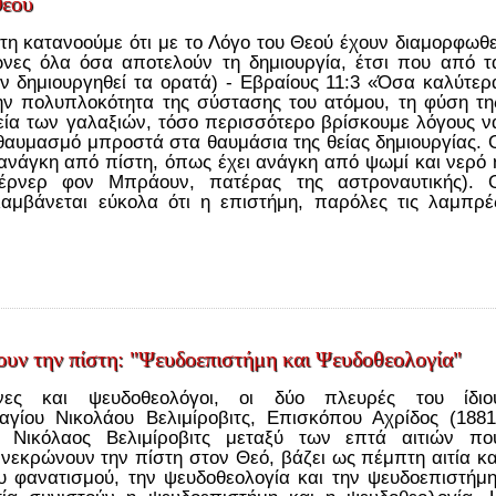
Θεοῦ
τη κατανοούμε ότι με το Λόγο του Θεού έχουν διαμορφωθε
νες όλα όσα αποτελούν τη δημιουργία, έτσι που από τ
ν δημιουργηθεί τα ορατά) - Εβραίους 11:3 «Όσα καλύτερ
ν πολυπλοκότητα της σύστασης του ατόμου, τη φύση τη
εία των γαλαξιών, τόσο περισσότερο βρίσκουμε λόγους ν
θαυμασμό μπροστά στα θαυμάσια της θείας δημιουργίας. 
ανάγκη από πίστη, όπως έχει ανάγκη από ψωμί και νερό 
έρνερ φον Μπράουν, πατέρας της αστροναυτικής). 
λαμβάνεται εύκολα ότι η επιστήμη, παρόλες τις λαμπρέ
νουν την πίστη: "Ψευδοεπιστήμη και Ψευδοθεολογία"
ονες και ψευδοθεολόγοι, οι δύο πλευρές του ίδιο
αγίου Νικολάου Βελιμίροβιτς, Επισκόπου Αχρίδος (1881
 Νικόλαος Βελιμίροβιτς μεταξύ των επτά αιτιών πο
νεκρώνουν την πίστη στον Θεό, βάζει ως πέμπτη αιτία κα
υ φανατισμού, την ψευδοθεολογία και την ψευδοεπιστήμη