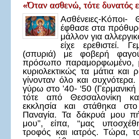
«Όταν ασθενώ, τότε δυνατός ε
Ασθένειες-Κόποι- 
έφθασε στα πρόθυρ
μάλλον για αλλεργι
είχε ερεθιστεί. Γ
(σπυριά) με φοβερή φαγού
πρόσωπο παραμορφωμένο, μ
κυριολεκτικώς τα μάτια και
γίνονταν όλο και συχνότερα
γύρω στο ’40- ‘50 (Γερμανική
τότε από Θεσσαλονίκη κα
εκκλησία και στάθηκα στο
Παναγία. Τα δάκρυά μου πήγ
μου’’, είπα, ‘‘μας υποσχέ
τροφός και ιατρός. Τώρα, τ