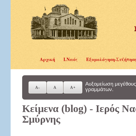
Αρχική
Ι.Ναός
Εξομολόγηση-Συζήτησ
Αυξομείωση μεγέθους
γραμμάτων.
Κείμενα (blog) - Ιερός Ν
Σμύρνης