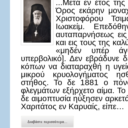
...Μετά εν έτος της
Όρος εκάρην μοναχ
Χριστοφόρου Τσι
Ιωακείμ. Επεδόθ
αυταπαρνήσεως εις
και εις τους της καλ
«μηδέν υπέρ άγ
υπερβολικό]. Δεν εβράδυνε 
κόπων να διαταραχθή η υγεί
μικρού κρυολογήματος ησ
στήθος. Το δε 1881 ο πόν
φλεγμάτων εξήρχετο αίμα. Το
δε αιμοπτυσία ηύξησεν αρκετά
Χαριτάτος εν Καρυαίς, είπε…
Διαβάστε περισσότερα...