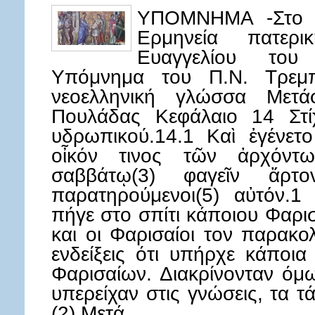
ΥΠΟΜΝΗΜΑ -Στο κ
Ερμηνεία πατερ
Ευαγγελίου του
Υπόμνημα του Π.Ν. Τρεμπ
νεοελληνική γλώσσα Μετά
Πουλάδας Κεφάλαιο 14 Στί
υδρωπικού.14.1 Καὶ ἐγένετο
οἶκόν τινος τῶν ἀρχόντω
σαββάτῳ(3) φαγεῖν ἄρτ
παρατηρούμενοι(5) αὐτόν.
πήγε στο σπίτι κάποιου Φαρισ
και οι Φαρισαίοι τον παρακο
ενδείξεις ότι υπήρχε κάποια
Φαρισαίων. Διακρίνονταν όμ
υπερείχαν στις γνώσεις, τα τ
(2) Μετά…