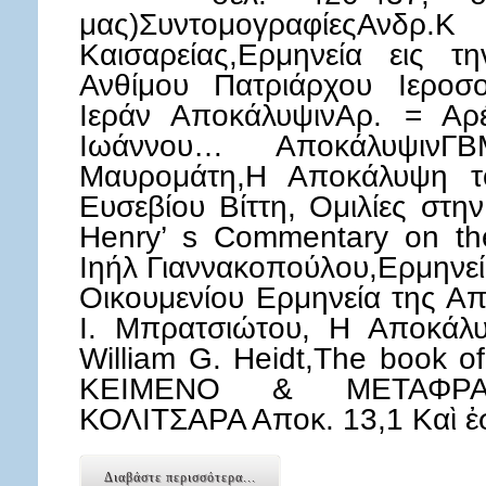
μας)Συντομογραφίες
Καισαρείας,Ερμηνεία εις τ
Ανθίμου Πατριάρχου Ιεροσο
Ιεράν ΑποκάλυψινΑρ. = Αρέ
Ιωάννου… Αποκάλυψιν
Μαυρομάτη,Η Αποκάλυψη τ
Ευσεβίου Βίττη, Ομιλίες στ
Henry’ s Commentary on the
Ιηήλ Γιαννακοπούλου,Ερμηνε
Οικουμενίου Ερμηνεία της Α
Ι. Μπρατσιώτου, Η Αποκάλ
William G. Heidt,The book 
ΚΕΙΜΕΝΟ & ΜΕΤΑΦΡ
ΚΟΛΙΤΣΑΡΑ Αποκ. 13,1 Καὶ 
Διαβάστε περισσότερα...