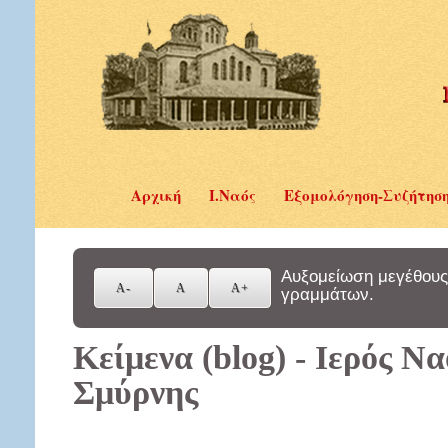
Αρχική
Ι.Ναός
Εξομολόγηση-Συζήτησ
Αυξομείωση μεγέθους
γραμμάτων.
Κείμενα (blog) - Ιερός Ν
Σμύρνης