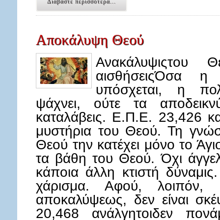
Διαβάστε περισσότερα...
Αποκάλυψη Θεού
Ανακάλυψιςτου 
αισθήσειςΌσα η 
υπόσχεται, η πο
ψάχνει, ούτε τα αποδεικν
καταλάβεις. Ε.Π.Ε. 23,426 κ
μυστήρια του Θεού. Τη γνώ
Θεού την κατέχει μόνο το Άγι
τα βάθη του Θεού. Όχι άγγε
κάποια άλλη κτιστή δύναμις
χάρισμα. Αφού, λοιπόν, 
αποκαλύψεως, δεν είναι σκέ
20,468 ανάλγητοιδεν πονά