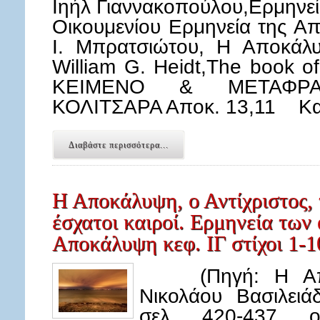
Ιηήλ Γιαννακοπούλου,Ερμηνε
Οικουμενίου Ερμηνεία της Α
Ι. Μπρατσιώτου, Η Αποκάλ
William G. Heidt,The book 
ΚΕΙΜΕΝΟ & ΜΕΤΑΦΡ
ΚΟΛΙΤΣΑΡΑ Αποκ. 13,11 Κα
Διαβάστε περισσότερα...
Η Αποκάλυψη, ο Αντίχριστος, 
έσχατοι καιροί. Ερμηνεία των 
Αποκάλυψη κεφ. ΙΓ στίχοι 1-1
(Πηγή: Η Αποκά
Νικολάου Βασιλειά
σελ. 420-437, ο