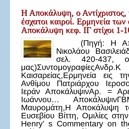
Η Αποκάλυψη, ο Αντίχριστος, 
έσχατοι καιροί. Ερμηνεία των 
Αποκάλυψη κεφ. ΙΓ στίχοι 1-1
(Πηγή: Η Αποκά
Νικολάου Βασιλειά
σελ. 420-437, ο
μας)Συντομογραφίες
Καισαρείας,Ερμηνεία εις τ
Ανθίμου Πατριάρχου Ιεροσο
Ιεράν ΑποκάλυψινΑρ. = Αρέ
Ιωάννου… Αποκάλυψιν
Μαυρομάτη,Η Αποκάλυψη τ
Ευσεβίου Βίττη, Ομιλίες στ
Henry’ s Commentary on the