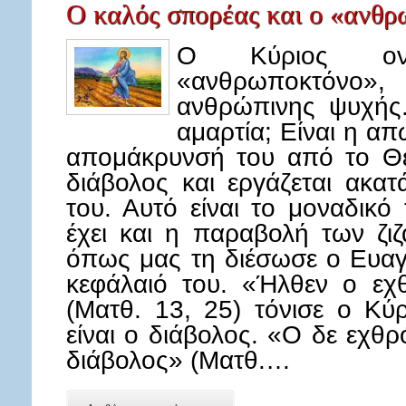
Ο καλός σπορέας και ο «ανθρ
Ο Κύριος ον
«ανθρωποκτόνο»
ανθρώπινης ψυχής. 
αμαρτία; Είναι η α
απομάκρυνσή του από το Θε
διάβολος και εργάζεται ακα
του. Αυτό είναι το μοναδικό
έχει και η παραβολή των ζι
όπως μας τη διέσωσε ο Ευαγγ
κεφάλαιό του. «Ήλθεν ο εχθ
(Ματθ. 13, 25) τόνισε ο Κύ
είναι ο διάβολος. «Ο δε εχθρ
διάβολος» (Ματθ.…