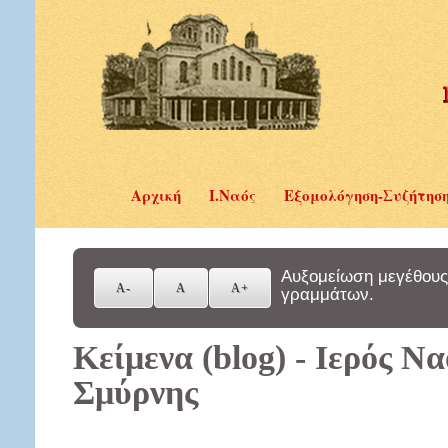
Αρχική
Ι.Ναός
Εξομολόγηση-Συζήτησ
Αυξομείωση μεγέθους
γραμμάτων.
Κείμενα (blog) - Ιερός Ν
Σμύρνης