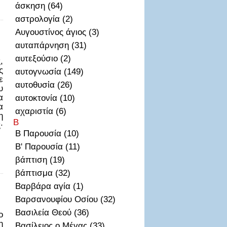
άσκηση (64)
αστρολογία (2)
Αυγουστίνος άγιος (3)
αυταπάρνηση (31)
αυτεξούσιο (2)
,
ς
αυτογνωσία (149)
ε
αυτοθυσἰα (26)
υ
α
αυτοκτονία (10)
α
αχαριστία (6)
η
Β
·
Β Παρουσία (10)
Β' Παρουσία (11)
βάπτιση (19)
βάπτισμα (32)
Βαρβάρα αγία (1)
Βαρσανουφίου Οσίου (32)
Βασιλεία Θεού (36)
ο
η
Βασίλειος ο Μέγας (33)