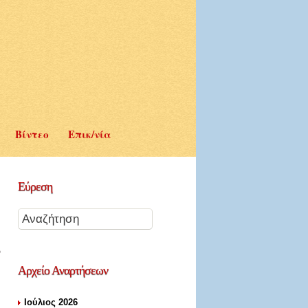
Βίντεο
Επικ/νία
Εύρεση
Αρχείο
Αναρτήσεων
Ιούλιος 2026