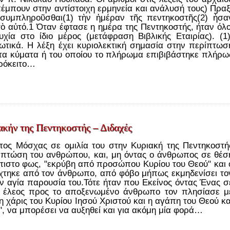
έμπουν στην αντίστοιχη ερμηνεία και ανάλυσή τους) Πραξ
 συμπληροῦσθαι(1) τὴν ἡμέραν τῆς πεντηκοστῆς(2) ἦσα
τὸ αὐτό.1 Όταν έφτασε η ημέρα της Πεντηκοστής, ήταν όλο
χία στο ίδιο μέρος (μετάφραση Βιβλικής Εταιρίας). (1
ικά. Η λέξη έχει κυριολεκτική σημασία στην περίπτωσ
τα κύματα ή του οποίου το πλήρωμα επιβιβάστηκε πλήρω
πρόκειτο…
ιακήν της Πεντηκοστής – Διδαχές
τος Μόσχας σε ομιλία του στην Κυριακή της Πεντηκοστή
ν πτώση του ανθρώπου, και, μη όντας ο άνθρωπος σε θέσ
κτιστο φως, "εκρύβη από προσώπου Κυρίου του Θεού" και 
τηκε από τον άνθρωπο, από φόβο μήπως εκμηδενίσει το
ν αγία παρουσία του.Τότε ήταν που Εκείνος όντας Ένας σ
 έλεος προς το αποξενωμένο άνθρωπο τον πλησίασε μ
η χάρις του Κυρίου Ιησού Χριστού και η αγάπη του Θεού κα
", να μπορέσει να αυξηθεί και για ακόμη μία φορά…