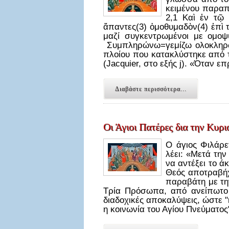
κειμένου παραπ
2,1 Καὶ ἐν τῷ
ἅπαντες(3) ὁμοθυμαδὸν(4) ἐπὶ 
μαζί συγκεντρωμένοι με ομοψυ
Συμπληρώνω=γεμίζω ολοκληρωτ
πλοίου που κατακλύστηκε από 
(Jacquier, στο εξής j). «Όταν ε
Διαβάστε περισσότερα...
Οι Άγιοι Πατέρες δια την Κυρ
Ο άγιος Φιλάρε
λέει: «Μετά τη
να αντέξει το ά
Θεός αποτραβήχ
παραβάτη με τη
Τρία Πρόσωπα, από ανείπωτο
διαδοχικές αποκαλύψεις, ώστε "
η κοινωνία του Αγίου Πνεύματος