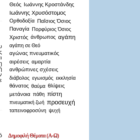
Θεός
Ιωάννης Κροστάνδης
Ιωάννης Χρυσόστομος
Ορθοδοξία
Παΐσιος Όσιος
Παναγία
Πορφύριος Όσιος
αγάπη
Χριστός
άνθρωπος
αγάπη σε Θεό
υ
ς
αγώνας πνευματικός
ι
αιρέσεις
αμαρτία
η
ή
ανθρώπινες σχέσεις
ν
διάβολος
εγωισμός
εκκλησία
ε
θάνατος
θλίψεις
θαύμα
πίστη
μετάνοια
πάθη
προσευχή
πνευματική ζωή
ταπεινοφροσύνη
ψυχή
Δημοφιλή
Θέματα (Α-Ω)
ό