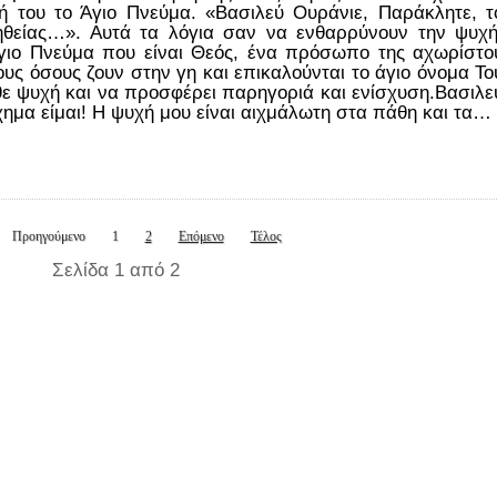
 του το Άγιο Πνεύμα. «Βασιλεύ Ουράνιε, Παράκλητε, τ
ηθείας…». Αυτά τα λόγια σαν να ενθαρρύνουν την ψυχή
Άγιο Πνεύμα που είναι Θεός, ένα πρόσωπο της αχωρίστο
ους όσους ζουν στην γη και επικαλούνται το άγιο όνομα Το
άθε ψυχή και να προσφέρει παρηγοριά και ενίσχυση.Βασιλε
ημα είμαι! Η ψυχή μου είναι αιχμάλωτη στα πάθη και τα…
Προηγούμενο
1
2
Επόμενο
Τέλος
Σελίδα 1 από 2