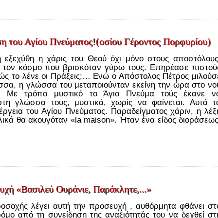
ηση του Αγίου Πνεύματος!(οσίου Γέροντος Πορφυρίου)
 εξεχύθη η χάρις του Θεού όχι μόνο στους αποστόλους
ο τον κόσμο που βρισκόταν γύρω τους. Επηρέασε πιστού
Πώς το λένε οι Πράξεις;… Ενώ ο Απόστολος Πέτρος μιλούσ
ώσσα, η γλώσσα του μεταποιούνταν εκείνη την ώρα στο νο
. Με τρόπο μυστικό το Άγιο Πνεύμα τούς έκανε ν
στη γλώσσα τους, μυστικά, χωρίς να φαίνεται. Αυτά τ
έργεια του Αγίου Πνεύματος. Παραδείγματος χάριν, η λέξ
λικά θα ακουγόταν «la maison». Ήταν ένα είδος διοράσεως
υχή «Βασιλεύ Ουράνιε, Παράκλητε,...»
οσοχής λέγει αυτή την προσευχή , αυθόρμητα φθάνει στ
ρόμο από τη συνείδηση της αναξιότητάς του να δεχθεί στ