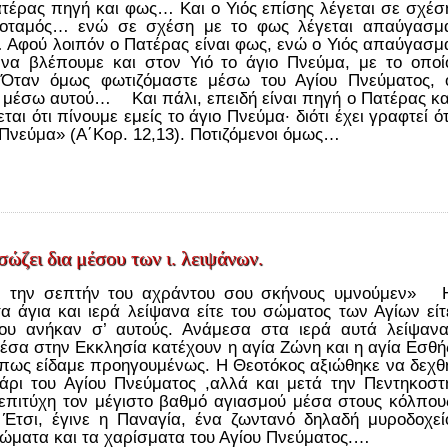
έρας πηγή και φως… Και ο Υιός επίσης λέγεται σε σχέσ
οταμός… ενώ σε σχέση με το φως λέγεται απαύγασμ
… Αφού λοιπόν ο Πατέρας είναι φως, ενώ ο Υιός απαύγασμ
να βλέπουμε και στον Υιό το άγιο Πνεύμα, με το οποί
Όταν όμως φωτιζόμαστε μέσω του Αγίου Πνεύματος, 
ει μέσω αυτού… Και πάλι, επειδή είναι πηγή ο Πατέρας κα
ται ότι πίνουμε εμείς το άγιο Πνεύμα· διότι έχει γραφτεί ότ
 Πνεύμα» (Α΄Κορ. 12,13). Ποτιζόμενοι όμως…
σώζει δια μέσου των ι. λειψάνων.
ν την σεπτήν του αχράντου σου σκήνους υμνούμεν» 
α άγια και ιερά λείψανα είτε του σώματος των Αγίων είτ
που ανήκαν σ’ αυτούς. Ανάμεσα στα ιερά αυτά λείψανα
έσα στην Εκκλησία κατέχουν η αγία Ζώνη και η αγία Εσθή
όπως είδαμε προηγουμένως. Η Θεοτόκος αξιώθηκε να δεχθ
άρι του Αγίου Πνεύματος ,αλλά και μετά την Πεντηκοστ
πιτύχη τον μέγιστο βαθμό αγιασμού μέσα στους κόλπου
 Έτσι, έγινε η Παναγία, ένα ζωντανό δηλαδή μυροδοχεί
ρώματα και τα χαρίσματα του Αγίου Πνεύματος.…