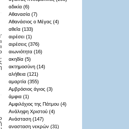
αδικία (6)
Αθανασία (7)
Αθανάσιος ο Μέγας (4)
αθεΐα (133)
’
αιρέσει (1)
ι
αιρέσεις (376)
ι
ο
αιωνιότητα (16)
,
ακηδία (5)
ς
ακτημοσὐνη (14)
η
αλήθεια (121)
αμαρτία (355)
Αμβρόσιος άγιος (3)
άμφια (1)
Αμφιλόχιος της Πάτμου (4)
Ανάληψη Χριστού (4)
ο
Ανάσταση (147)
ή
ανασταση νεκρών (31)
υ