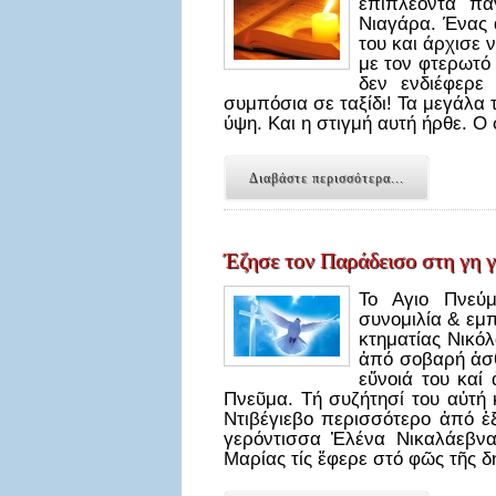
επιπλέοντα πά
Νιαγάρα. Ένας α
του και άρχισε
με τον φτερωτό 
δεν ενδιέφερε
συμπόσια σε ταξίδι! Τα μεγάλα 
ύψη. Και η στιγμή αυτή ήρθε. 
Διαβάστε περισσότερα...
Έζησε τον Παράδεισο στη γη γ
Το Αγιο Πνεύμ
συνομιλία & εμ
κτηματίας Νικό
ἀπό σοβαρή ἀσθ
εὔνοιά του καί
Πνεῦμα. Τή συζήτησί του αὐτή 
Ντιβέγιεβο περισσότερο ἀπό ἑξ
γερόντισσα Ἑλένα Νικαλάεβνα
Μαρίας τίς ἔφερε στό φῶς τῆς 