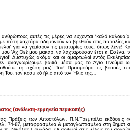
ανθρώπους αυτές τις μέρες να εύχονται ‘καλό καλοκαίρι
 με πόση λαχτάρα αδημονούν να βρεθούν στις παραλίες κα
μελοι’ για να γεμίσουν τις μπαταρίες τους, όπως λένε! Κα
μου ‘Αχ Θεέ μου μακάρι να λαχταρούσαν έτσι κι Εσένα, τ
γιο!’ Δυστυχώς ακόμα και οι αμαρτωλοί εντός Εκκλησίας
Δεν αναγνωρίζουμε βαθιά μέσα μας το Άγιο Πνεύμα ω
οθούμε τη σχέση μαζί Του! Προτιμούμε τις βουτιές στ
η Του, τον κοσμικό ήλιο από τον Ήλιο της…
ματος (ανάλυση-ερμηνεία περικοπής)
τας Πράξεις των Αποστόλων, Π.Ν.Τρεμπέλα εκδόσεις «
ελ. 74-87, μεταφρασμένο & μεταγλωττισμένο στη δημοτικ
 π. Νικόλαο Πουλάδα. Οι αριθμοί στις λέξεις του αρχαίο