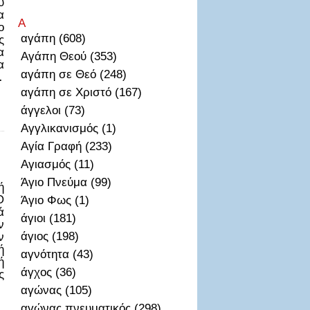
υ
α
Α
ο
αγάπη (608)
ς
α
Αγάπη Θεού (353)
α
αγάπη σε Θεό (248)
…
αγάπη σε Χριστό (167)
άγγελοι (73)
Αγγλικανισμός (1)
Αγία Γραφή (233)
Αγιασμός (11)
Άγιο Πνεύμα (99)
ή
Ὁ
Άγιο Φως (1)
ά
άγιοι (181)
ν
άγιος (198)
ν
ή
αγνότητα (43)
ή
άγχος (36)
ς
αγώνας (105)
αγώνας πνευματικός (298)