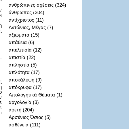
.
ανθρώπινες σχέσεις (324)
ν
άνθρωπος (304)
ι
αντίχριστος (11)
)
η
Αντώνιος, Μέγας (7)
ς
αξιώματα (15)
απἀθεια (6)
απελπισία (12)
απιστία (22)
απληστία (5)
απλότητα (17)
αποκάλυψη (9)
ς
η
απόκρυφα (17)
ο
Απολογητικά Θέματα (1)
ν
ε
αργολογία (3)
ε
αρετή (204)
ι
Αρσένιος Όσιος (5)
ασθένεια (111)