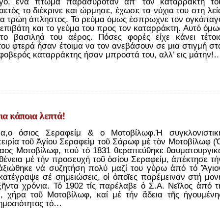
γο, ένα πτώμα παρασυρόταν απ’ τον καταρράκτη το
ετός το διέκρινε και ώρμησε, έχωσε τα νύχια του στη λεί
 να τρώη άπληστος. Το ρεύμα όμως έσπρωχνε τον ογκόπαγ
επιβάτη και το γεύμα του προς τον καταρράκτη. Αυτό όμω
 το βασιληά του αέρος. Πόσες φορές είχε κάνει τέτοι
του φτερά ήσαν έτοιμα να τον ανεβάσουν σε μια στιγμή στ
Ο φοβερός καταρράκτης ήσαν μπροστά του, αλλ’ εις μάτην!
ια κάποια λεπτά!
α,ο όσιος Σεραφείμ & ο Μοτοβίλωφ.Ἡ συγκλονιστικ
πειρία τοῦ Ἁγίου Σεραφεὶμ τοῦ Σάρωφ μὲ τὸν Μοτοβίλωφ (
λαος Μοτοβίλωφ, πού τό 1831 θεραπεύθηκε θαυματουργικ
ένεια μέ τήν προσευχή τοῦ ὁσίου Σεραφείμ, ἀπέκτησε τή
 ἀξιώθηκε νά συζητήση πολύ μαζί του γύρω ἀπό τό Ἅγιο
κατέγραψε σέ σημειώσεις, οἱ ὁποῖες παρέμειναν στή μον
ῆντα χρόνια. Τό 1902 τίς παρέλαβε ὁ Σ.Α. Νεῖλος ἀπό τ
, χήρα τοῦ Μοτοβίλωφ, καί μέ τήν ἄδεια τῆς ἡγουμένη
δημοσιότητος τό…