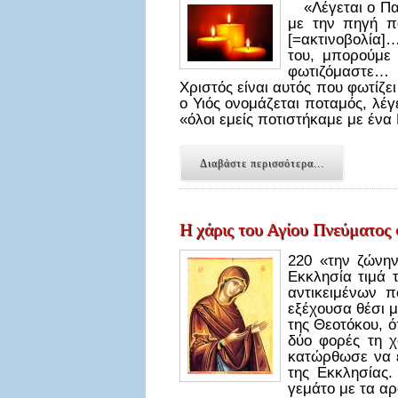
«Λέγεται ο Πατ
με την πηγή π
[=ακτινοβολία]
του, μπορούμε 
φωτιζόμαστε… 
Χριστός είναι αυτός που φωτίζ
ο Υιός ονομάζεται ποταμός, λέγε
«όλοι εμείς ποτιστήκαμε με ένα
Διαβάστε περισσότερα...
Η χάρις του Αγίου Πνεύματος 
220 «την ζώνη
Εκκλησία τιμά τ
αντικειμένων 
εξέχουσα θέσι μ
της Θεοτόκου, 
δύο φορές τη χ
κατώρθωσε να ε
της Εκκλησίας.
γεμάτο με τα α