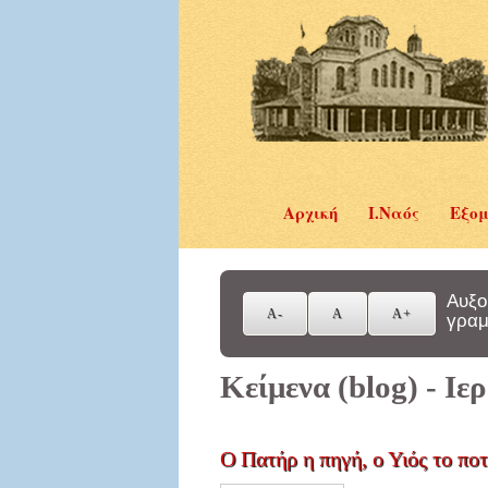
Αρχική
Ι.Ναός
Εξομ
Αυξο
γραμ
Κείμενα (blog) - Ι
Ο Πατήρ η πηγή, ο Υιός το π