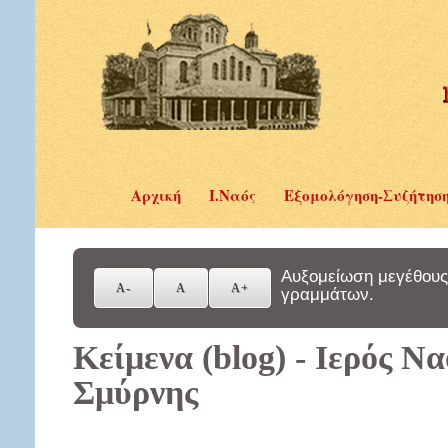
Αρχική
Ι.Ναός
Εξομολόγηση-Συζήτησ
Αυξομείωση μεγέθους
γραμμάτων.
Κείμενα (blog) - Ιερός Ν
Σμύρνης