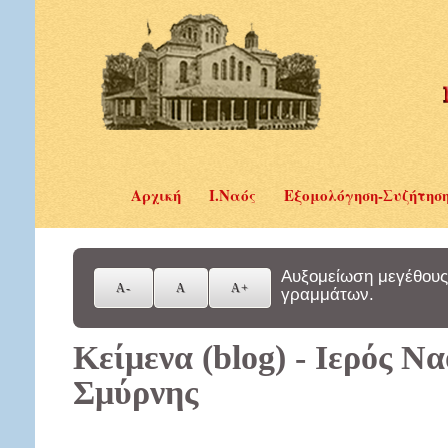
Αρχική
Ι.Ναός
Εξομολόγηση-Συζήτησ
Αυξομείωση μεγέθους
γραμμάτων.
Κείμενα (blog) - Ιερός Ν
Σμύρνης