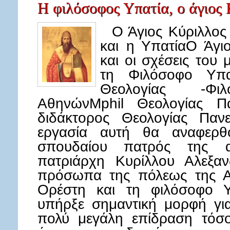
Η φιλόσοφος Υπατία, ο άγιος 
Ο Άγιος Κύριλλος 
και η ΥπατίαΟ Άγι
και οι σχέσεις του
τη Φιλόσοφο Υπα
Θεολογίας -Φιλ
ΑθηνώνMphil Θεολογίας Πα
διδάκτορος Θεολογίας Παν
εργασία αυτή θα αναφερθο
σπουδαίου πατρός της α
πατριάρχη Κυρίλλου Αλεξαν
πρόσωπα της πόλεως της Αλ
Ορέστη και τη φιλόσοφο Υ
υπήρξε σημαντική μορφή γι
πολύ μεγάλη επίδραση τόσο