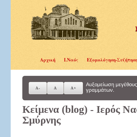
Αρχική
Ι.Ναός
Εξομολόγηση-Συζήτησ
Αυξομείωση μεγέθους
γραμμάτων.
Κείμενα (blog) - Ιερός Ν
Σμύρνης