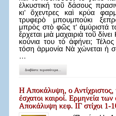
ἑλκυστική τοῦ δάσους πρασι
κι’ ὄχεντρες καὶ κρύα φαρ
τρυφερὸ μπουμπούκι ξεπρο
μπρὸς στὸ φῶς τ’ ἀμύριστά 
ἔρχεται μιὰ μαχαιριὰ τοῦ δίνει
κούνια του τὸ ἀφήνει; Τέλος
τόση ἁρμονία Νὰ χώνεται ἡ σ
…
Διαβάστε περισσότερα...
Η Αποκάλυψη, ο Αντίχριστος, 
έσχατοι καιροί. Ερμηνεία των 
Αποκάλυψη κεφ. ΙΓ στίχοι 1-1