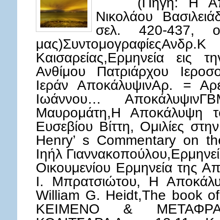
(Πηγή: Η Αποκά
Νικολάου Βασιλειά
σελ. 420-437, ο
μας)Συντομογραφίες
Καισαρείας,Ερμηνεία εις τ
Ανθίμου Πατριάρχου Ιεροσο
Ιεράν ΑποκάλυψινΑρ. = Αρέ
Ιωάννου… Αποκάλυψιν
Μαυρομάτη,Η Αποκάλυψη τ
Ευσεβίου Βίττη, Ομιλίες στ
Henry’ s Commentary on the
Ιηήλ Γιαννακοπούλου,Ερμηνε
Οικουμενίου Ερμηνεία της Α
Ι. Μπρατσιώτου, Η Αποκάλ
William G. Heidt,The book 
ΚΕΙΜΕΝΟ & ΜΕΤΑΦΡ