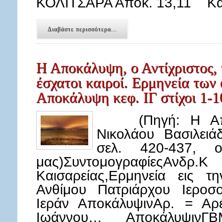
ΚΟΛΙΤΣΑΡΑ Αποκ. 13,11 Κα
Διαβάστε περισσότερα...
Η Αποκάλυψη, ο Αντίχριστος, 
έσχατοι καιροί. Ερμηνεία των 
Αποκάλυψη κεφ. ΙΓ στίχοι 1-1
(Πηγή: Η Αποκά
Νικολάου Βασιλειά
σελ. 420-437, ο
μας)Συντομογραφίες
Καισαρείας,Ερμηνεία εις τ
Ανθίμου Πατριάρχου Ιεροσο
Ιεράν ΑποκάλυψινΑρ. = Αρέ
Ιωάννου… Αποκάλυψιν