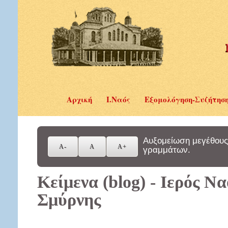
Αρχική
Ι.Ναός
Εξομολόγηση-Συζήτησ
Αυξομείωση μεγέθους
γραμμάτων.
Κείμενα (blog) - Ιερός Ν
Σμύρνης