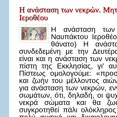
Η ανάσταση των νεκρών. Μη
Ιεροθέου
Η ανάσταση των 
Ναυπάκτου Ιεροθέο
θάνατο) Η ανάστ
συνδεδεμένη με την Δευτέρ
είναι και η ανάσταση των νεκ
πίστη της Εκκλησίας, γι' α
Πίστεως ομολογούμε: «προ
και ζωήν του μέλλοντος αιώ
για ανάσταση των νεκρών, ε
σωμάτων, ότι, δηλαδή, οι ψυ
νεκρά σώματα και θα ζωο
συγκροτηθεί πάλι ολόκληρος