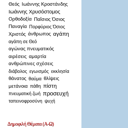
Θεός
Ιωάννης Κροστάνδης
Ιωάννης Χρυσόστομος
Ορθοδοξία
Παΐσιος Όσιος
Παναγία
Πορφύριος Όσιος
αγάπη
Χριστός
άνθρωπος
αγάπη σε Θεό
αγώνας πνευματικός
αιρέσεις
αμαρτία
ανθρώπινες σχέσεις
διάβολος
εγωισμός
εκκλησία
θάνατος
θλίψεις
θαύμα
πίστη
μετάνοια
πάθη
προσευχή
πνευματική ζωή
ταπεινοφροσύνη
ψυχή
Δημοφιλή
Θέματα (Α-Ω)