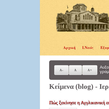
Αρχική
Ι.Ναός
Εξομ
Αυξο
γραμ
Κείμενα (blog) - Ι
Πώς ξεκίνησε η Αγγλικανική ε