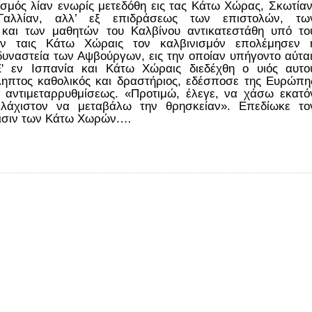
ός λίαν ενωρίς μετεδόθη εις τας Κάτω Χώρας, Σκωτίαν
Γαλλίαν, αλλ’ εξ επιδράσεως των επιστολών, τω
και των μαθητών του Καλβίνου αντικατεστάθη υπό το
Εν ταις Κάτω Χώραις τον καλβινισμόν επολέμησεν 
δυναστεία των Αψβούργων, εις την οποίαν υπήγοντο αύται
' εν Ισπανία και Κάτω Χώραις διεδέχθη ο υιός αυτο
ληπτος καθολικός και δραστήριος, εδέσποσε της Ευρώπη
 αντιμεταρρυθμίσεως. «Προτιμώ, έλεγε, να χάσω εκατό
ελάχιστον να μεταβάλω την θρησκείαν». Επεδίωκε το
άνισιν των Κάτω Χωρών.…