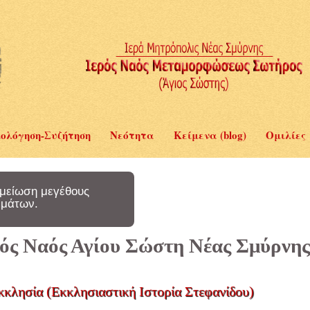
ολόγηση-Συζήτηση
Νεότητα
Κείμενα (blog)
Ομιλίες
μείωση μεγέθους
μάτων.
ερός Ναός Αγίου Σώστη Νέας Σμύρνης
κκλησία (Εκκλησιαστική Ιστορία Στεφανίδου)