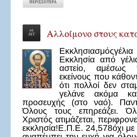
ΠΕΡΙΣΣΟΤΕΡΑ
Αλλοίμονο στους κατ
06
ΑΥΓ
Εκκλησιασμόςγέλι
Εκκλησία από γέλι
αστείο, αμέσως 
εκείνους που κάθοντ
ότι πολλοί δεν στα
γελάνε ακόμα κ
προσευχής (στο ναό). Παντ
Όλους τους επηρεάζει. Όλ
Χριστός ατιμάζεται, περιφρον
εκκλησία!Ε.Π.Ε. 24,578όχι με α
αναπέμπει την ευχή για όλου