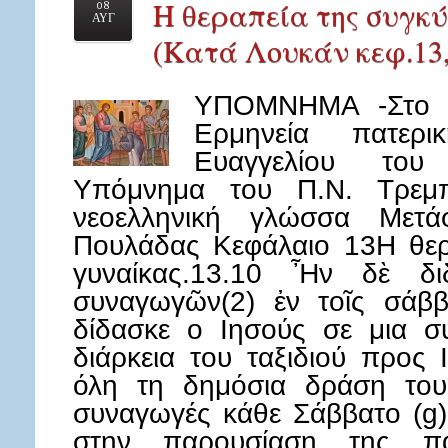
Η θεραπεία της συγκ
08
ΑΥΓ
(Κατά Λουκάν κεφ.13, 
ΥΠΟΜΝΗΜΑ -Στο κ
Ερμηνεία πατερ
Ευαγγελίου του
Υπόμνημα του Π.Ν. Τρεμπ
νεοελληνική γλώσσα Μετά
Πουλάδας Κεφάλαιο 13Η θερ
γυναίκας.13.10 Ἦν δὲ δι
συναγωγῶν(2) ἐν τοῖς σάββ
δίδασκε ο Ιησούς σε μια σ
διάρκεια του ταξιδιού προς
όλη τη δημόσια δράση του
συναγωγές κάθε Σάββατο (g)
στην παρουσίαση της π