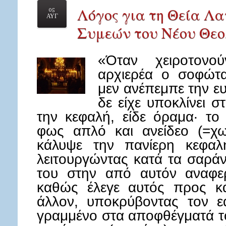
Λόγος για τη Θεία Λα
05
ΑΥΓ
Συμεών του Νέου Θεο
«Όταν χειροτονο
αρχιερέα ο σοφώτα
μεν ανέπεμπε την ε
δε είχε υποκλίνει σ
την κεφαλή, είδε όραμα· το
φως απλό και ανείδεο (=χω
κάλυψε την πανίερη κεφαλ
λειτουργώντας κατά τα σαράν
του στην από αυτόν αναφε
καθώς έλεγε αυτός προς κά
άλλον, υποκρύβοντας τον ε
γραμμένο στα αποφθέγματά το