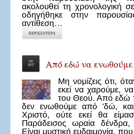
ακολουθεί τη χρονολογική σ
οδηγήθηκε στην παρουσί
αντίθεση…
ΠΕΡΙΣΣΟΤΕΡΑ
Από εδώ να ενωθούμε 
08
ΑΥΓ
Μη νομίζεις ότι, ό
εκεί να χαρούμε, ν
του Θεού. Από εδώ 
δεν ενωθούμε από 'δώ, κα
Χριστό, ούτε εκεί θα είμασ
Παράδεισος ωραία δένδρα,
Είναι μυστική ευδαιμονία, πο