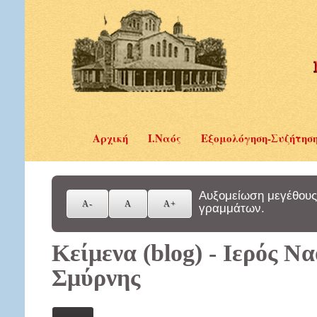
Αρχική
Ι.Ναός
Εξομολόγηση-Συζήτησ
Αυξομείωση μεγέθους
γραμμάτων.
Κείμενα (blog) - Ιερός Ν
Σμύρνης