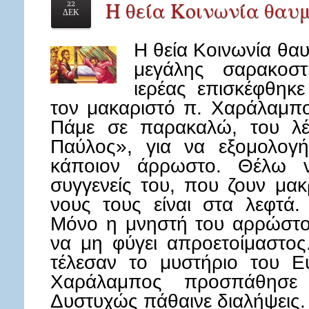
Η θεία Κοινωνία θαυ
22
ΔΕΚ
Η θεία Κοινωνία θαυ
μεγάλης σαρακοσ
ιερέας επισκέφθηκ
τον μακαριστό π. Χαράλαμπο
Πάμε σε παρακαλώ, του λέε
Παύλος», για να εξομολογή
κάποιον άρρωστο. Θέλω ν
συγγενείς του, που ζουν μα
νους τους είναι στα λεφτά. 
Μόνο η μνηστή του αρρώστου 
να μη φύγει απροετοίμαστος.
τέλεσαν το μυστήριο του Ε
Χαράλαμπος προσπάθησε 
Δυστυχώς πάθαινε διαλήψεις