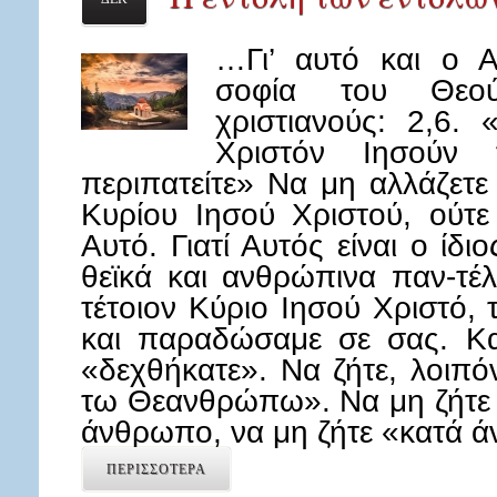
…Γι’ αυτό και ο Α
σοφία του Θεού,
χριστιανούς: 2,6.
Χριστόν Ιησούν
περιπατείτε» Να μη αλλάζετ
Κυρίου Ιησού Χριστού, ούτε
Αυτό. Γιατί Αυτός είναι ο ίδιο
θεϊκά και ανθρώπινα παν-τέλ
τέτοιον Κύριο Ιησού Χριστό,
και παραδώσαμε σε σας. Και
«δεχθήκατε». Να ζήτε, λοιπό
τω Θεανθρώπω». Να μη ζήτε γ
άνθρωπο, να μη ζήτε «κατά
ΠΕΡΙΣΣΟΤΕΡΑ