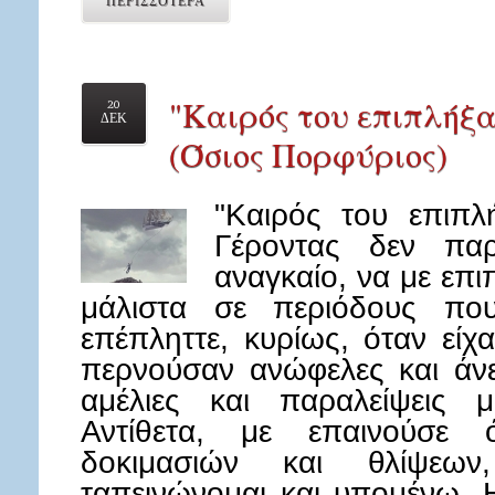
ΠΕΡΙΣΣΟΤΕΡΑ
"Καιρός του επιπλήξα
20
ΔΕΚ
(Όσιος Πορφύριος)
"Καιρός του επιπλ
Γέροντας δεν παρ
αναγκαίο, να με επιπ
μάλιστα σε περιόδους πο
επέπληττε, κυρίως, όταν είχ
περνούσαν ανώφελες και άνε
αμέλιες και παραλείψεις μ
Αντίθετα, με επαινούσε 
δοκιμασιών και θλίψεων
ταπεινώνομαι και υπομένω. 