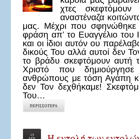
χτες σκεφτόμουν
αναστέναζα κοιτώντ
μας. Μέχρι που σφηνώθηκε 
φράση απ’ το Ευαγγέλιο του Ι
και οι ίδιοι αυτόν ου παρέλ
δικούς Του αλλά αυτοί δεν Το
το βράδυ σκεφτόμουν αυτή 
Χριστό που δημιούργησ
ανθρώπους με τόση Αγάπη κα
δεν Τον δεχθήκαμε! Σκεφτό
Του…
ΠΕΡΙΣΣΟΤΕΡΑ
Η εντολή των εντολών
19
ΔΕΚ