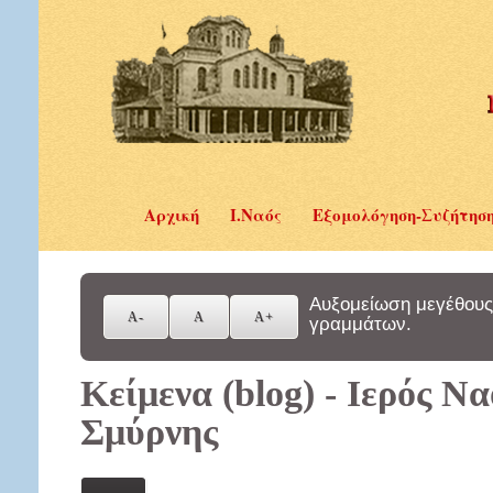
Αρχική
Ι.Ναός
Εξομολόγηση-Συζήτησ
Αυξομείωση μεγέθους
γραμμάτων.
Κείμενα (blog) - Ιερός Ν
Σμύρνης