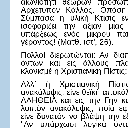
αιωνιότητι θεωρών πρόσω
Αρχέτυπον Κάλλος. Οπόση
Σύμπασα ὴ υλική Κτίσις ε
ισοφαρίζει την αξίαν μια
υπάρξεως ενὸς μικρού πα
γέροντος! (Ματθ. ιστ', 26).
Πολλοί διερωτώνται: Αν δια
όντων και εις άλλους πλ
κλονισμέ η Χριστιανικὴ Πίστις;
Αλλ` ὴ Χριστιανικὴ Πίστ
ανακάλυψις. είνε θεϊκὴ αποκάλ
ΑΛΗΘΕΙΑ και εις την Γὴν κα
λοιπὸν ανακάλυψις, ποία εφ
είνε δυνατόν να βλάψη την 
"Αν υπάρχωσι λογικά όντ