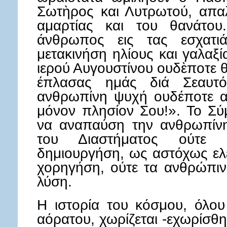
Σωτὴρος και Λυτρωτού, απα
αμαρτίας και του θανάτο
άνθρωπος εις τας εσχατι
μετακινήση ηλίους και γαλαξί
ιερού Αυγουστίνου ουδὲποτε 
έπλασας ημάς διά Σεαυτό
ανθρωπίνη ψυχή ουδέποτε αι
μόνον πλησίον Σου!». Το Σύ
να αναπαύση την ανθρωπίνη
του Διαστήματος ούτε 
δημιουργήση, ως αστόχως ελέ
χορηγήση, ούτε τα ανθρώπι
λύση.
Η ιστορία του κόσμου, όλου
αόρατου, χωρίζεται -εχωρίσθη