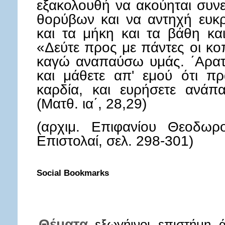
εξακολουθή να ακούηται συν
θορύβων και να αντηχή ευκρ
και τα μήκη και τα βάθη κα
«Δεύτε προς με πάντες οι κο
καγώ αναπαύσω υμάς. ΄Αρατ
και μάθετε απ' εμού ότι πρ
καρδία, και ευρήσετε ανάπ
(Ματθ. ια΄, 28,29)
(αρχιμ. Επιφανίου Θεοδωρο
Επιστολαί, σελ. 298-301)
Social Bookmarks
Θέματα
εξωγήινοι
επιστήμη