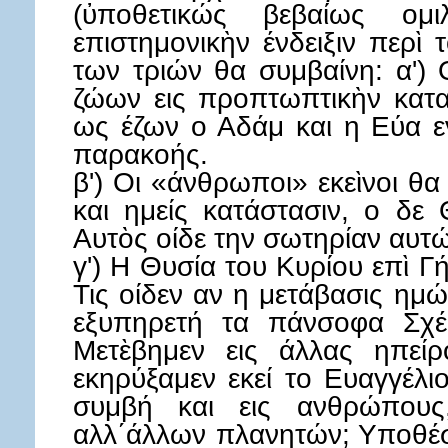
(ὐποθετικώς βεβαίως ομιλ
επιστημονικὴν ένδειξιν περὶ 
των τριών θα συμβαίνη: α') 
ζώων εις προπτωπτικὴν κατ
ως έζων ο Αδάμ και η Εύα 
παρακοής.
β') Οι «άνθρωποι» εκεὶνοι θα
και ημείς κατάστασιν, ο δ
Αυτὸς οίδε την σωτηρίαν αυτ
γ') Η Θυσία του Κυρίου επὶ Γή
Τις οίδεν αν η μετάβασις ημ
εξυπηρετή τα πάνσοφα Σχέδ
Μετὲβημεν εις άλλας ηπείρ
εκηρύξαμεν εκεί το Ευαγγέλιο
συμβή και εις ανθρώπους
αλλ΄άλλων πλανητών; Υποθέσ