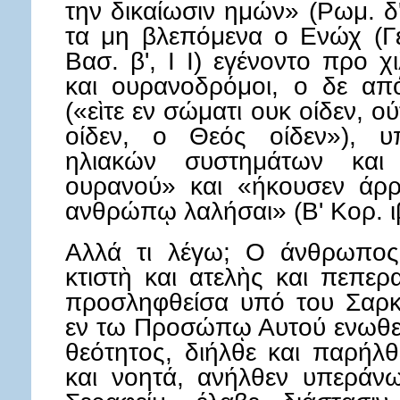
την δικαίωσιν ημών» (Ρωμ. δ'
τα μη βλεπόμενα ο Ενώχ (Γεν
Βασ. β', Ι Ι) εγένοντο προ 
και ουρανοδρόμοι, ο δε απ
(«εὶτε εν σώματι ουκ οίδεν, 
οίδεν, ο Θεός οίδεν»), υ
ηλιακών συστημάτων και 
ουρανού» και «ήκουσεν άρρ
ανθρώπῳ λαλήσαι» (Β' Κορ. ιβ
Αλλά τι λέγω; Ο άνθρωπος
κτιστὴ και ατελὴς και πεπε
προσληφθείσα υπό του Σαρκ
εν τω Προσώπῳ Αυτού ενωθεί
θεότητος, διήλθε και παρήλ
και νοητά, ανήλθεν υπεράν