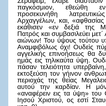
Σεραφείμ, έλαβε διάστασιν
παγκόσμιον, εθεώθη εν
προσεκυνήθη λατρευτι
Αρχαγγέλων, και, «αφθασίας
εκάθισεν «εν δεξιά της 
Πατρός και συμβασιλεύει μετ΄
αιώνων! Του ύψους τούτου υ
Αναμφιβόλως όχι! Ουδεὶς πύ
αγγελικής επινοήσεως θα δ
ημάς εις τηλικαύτα ύψη. Ουδ
πάσαν τελειότητα υπερβαίν
εκτοξεύση τον γήινον ανθρω
περιοχάς της θείας Μεγαλε
αυτού την καρδίαν. Η μό
«αναφέρειν εις τα ύψη» του 
Ιησού Χριστού, ος εστί Σταυ