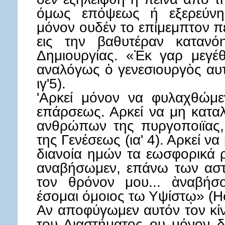
όμως επόψεως ή εξερεύνη
μόνον ουδέν το επίμεμπτον πε
εις την βαθυτέραν κατανό
Δημιουργίας. «Ἐκ γαρ μεγέ
αναλόγως ὁ γενεσιουργὸς αυτ
ιγ'5).
'Αρκεί μόνον να φυλαχθώμε
επάρσεως. Αρκεί να μη κατα
ανθρώπων της πυργοποιϊας, 
της Γενέσεως (ια' 4). Αρκεί να
διανοία ημών τα εωσφορικά 
αναβήσωμεν, επάνω των ασ
τον θρόνον μου... ὰναβήσ
έσομαι όμοιος τω Υψίστῳ» (Ησ. 
Αν αποφύγωμεν αυτόν τον κίν
του Διαστήματος ου μόνον δ