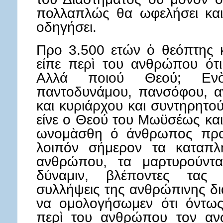
πολλαπλώς θα ωφελήσει και
οδηγήσει.
Προ 3.500 ετών ὁ θεόπτης 
είπε περὶ του ανθρώπου ότι
Αλλά ποιού Θεού; Ενὸ
παντοδυνάμου, πανσόφου, αγ
και κυριάρχου και συντηρητο
είνε ο Θεού του Μωϋσέως κα
ωνομὰσθη ό άνθρωπος προ 
λοιπόν σήμερον τα καταπλ
ανθρώπου, τα μαρτυρούντα
δύναμιν, βλέποντες τας
συλλήψεις της ανθρώπινης δι
να ομολογήσωμεν ότι όντως
περὶ του ανθρώπου τον αν