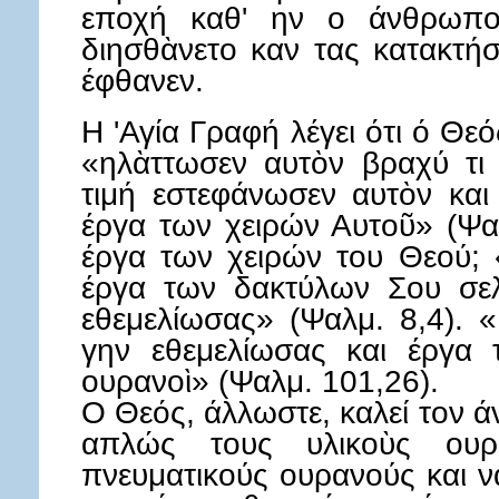
εποχή καθ' ην ο άνθρωπος
διησθὰνετο καν τας κατακτήσ
έφθανεν.
Η 'Αγία Γραφή λέγει ότι ό Θ
«ηλὰττωσεν αυτὸν βραχύ τι 
τιμή εστεφάνωσεν αυτὸν και
έργα των χειρών Αυτοῦ» (Ψαλ
έργα των χειρών του Θεού; 
έργα των δακτύλων Σου σελ
εθεμελίωσας» (Ψαλμ. 8,4). «
γην εθεμελίωσας και έργα 
ουρανοὶ» (Ψαλμ. 101,26).
Ο Θεός, άλλωστε, καλεί τον 
απλώς τους υλικοὺς ουρ
πνευματικούς ουρανούς και να