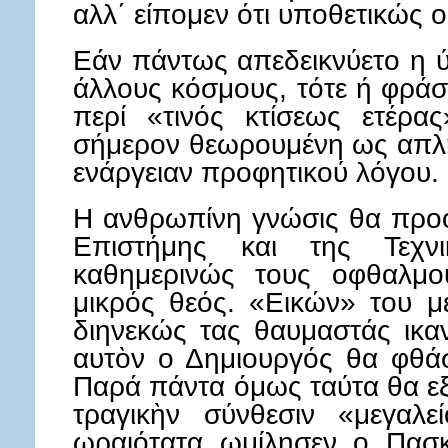
αλλ΄ είπομεν ότι υποθετικώς ο
Εάν πάντως απεδεικνύετο η ύ
άλλους κόσμους, τότε ή φρά
περί «τινός κτίσεως ετέρα
σήμερον θεωρουμένη ως απλὴ
ενάργειαν προφητικού λόγου.
Η ανθρωπίνη γνώσις θα προο
Επιστήμης και της Τεχν
καθημερινώς τους οφθαλμ
μικρός θεός. «Εικών» του μ
διηνεκώς τας θαυμαστάς ικαν
αυτὸν ο Δημιουργός θα φθάση
Παρά πάντα όμως ταύτα θα ε
τραγικὴν σύνθεσιν «μεγαλεί
ωραιότατα ωμίλησεν ο Πασκ