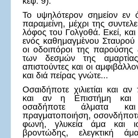
κεφ. 9).
Το υψηλότερον σημείον εν ό
παραμείνη, μέχρι της συντελ
λόφος του Γολγοθά. Εκεί, και
ενός καθημαγμὲνου Σταυρού 
οι οδοιπόροι της παρούσης 
των δεσμών της αμαρτίας
απιστούντες και οι αμφιβάλλο
και διά πείρας γνώτε...
Οσαιδήποτε χιλιετίαι και α
και αν η Επιστήμη και η
οσαδήποτε άλματα κ
πραγματοποιήση, οσονδήποτε
φωνή, γλυκεία άμα και ι
βροντώδης, ελεγκτική ά