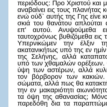
περιόδους: Προ Χριστού και 
αναβαίνει εις τους πλανήτας 
ενώ ούδ` αυτής της Γης είνε 
σκιά του θανάτου απλούται 
επ' αυτού. Ανυψούμεθα ε
ταυτοχρόνως βυθιζόμεθα εις
Υπερνικώμεν την έλξιν τ
ακατανικήτως υπό της εν ημίν
της Σελήνης, αλλά καταπατ
υπό των χθαμαλών ορέξεων. Φ
ύψη των αστέρων, αλλά κυλ
τον βόρβορον των κακιών.
σώματα, αλλά πως θα κατακτ
την εν μακαριότητι αιωνιότη
τα όψη της αθανασίας; Μόνο
παρεδόθη δια τα παραπτώμα