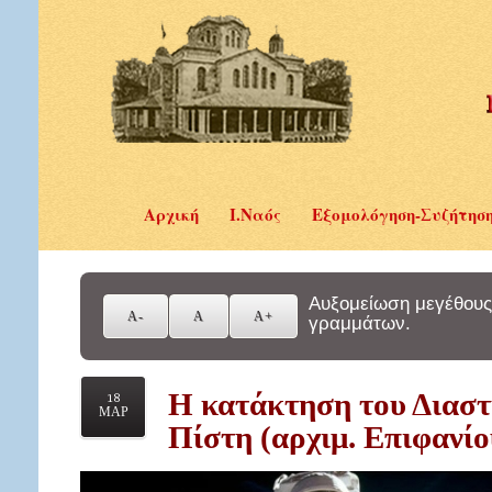
Αρχική
Ι.Ναός
Εξομολόγηση-Συζήτησ
Αυξομείωση μεγέθους
γραμμάτων.
Η κατάκτηση του Διαστ
18
ΜΑΡ
Πίστη (αρχιμ. Επιφανί