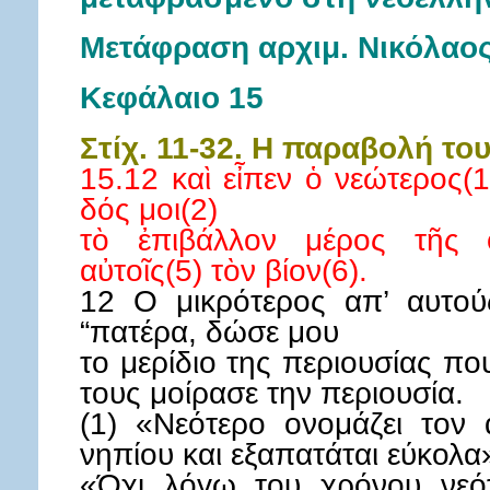
Μετάφραση αρχιμ. Νικόλαο
Κεφάλαιο 15
Στίχ. 11-32. Η παραβολή το
15.12 καὶ εἶπεν ὁ νεώτερος(
δός μοι(2)
τὸ ἐπιβάλλον μέρος τῆς οὐ
αὐτοῖς(5) τὸν βίον(6).
12 Ο μικρότερος απ’ αυτού
“πατέρα, δώσε μου
το μερίδιο της περιουσίας που
τους μοίρασε την περιουσία.
(1) «Νεότερο ονομάζει τον 
νηπίου και εξαπατάται εύκολα»
«Όχι λόγω του χρόνου νεότ