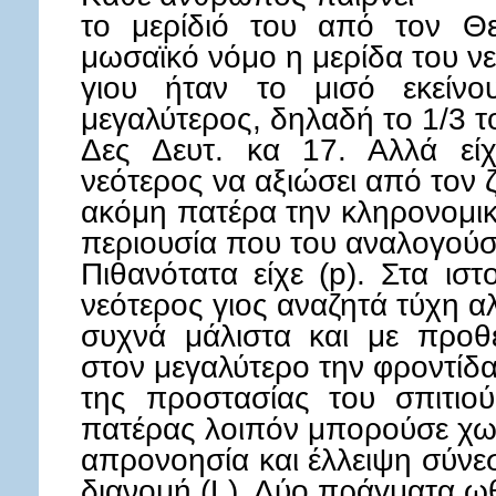
το μερίδιό του από τον Θ
μωσαϊκό νόμο η μερίδα του ν
γιου ήταν το μισό εκείνο
μεγαλύτερος, δηλαδή το 1/3 τ
Δες Δευτ. κα 17. Αλλά εί
νεότερος να αξιώσει από τον 
ακόμη πατέρα την κληρονομικ
περιουσία που του αναλογούσ
Πιθανότατα είχε (p). Στα ισ
νεότερος γιος αναζητά τύχη α
συχνά μάλιστα και με προθέ
στον μεγαλύτερο την φροντίδ
της προστασίας του σπιτιο
πατέρας λοιπόν μπορούσε χω
απρονοησία και έλλειψη σύνε
διανομή (L). Δύο πράγματα ω