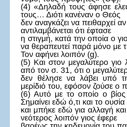
(4) «Δηλαδή τους άφησε ελε
τους… Διότι κανέναν ο Θεός
δεν αναγκάζει να πειθαρχεί αν
αντιλαμβάνεται ότι έφτασε
η στιγμή, κατά την οποία ο γ
να θεραπευτεί παρά μόνο με τ
Τον αφήνει λοιπόν (g).
(5) Και στον μεγαλύτερο γιο 
από τον σ. 31, ότι ο μεγαλύτε
δεν θέλησε να λάβει υπό τ
μερίδιό του, εφόσον ζούσε ο π
(6) Αυτό με το οποίο ο βίος
Σημαίνει εδώ ό,τι και το ουσία 
και μπήκε εδώ για αλλαγή και
νεότερος λοιπόν γιος έφερε
βαρέως την κηδεμονία του πα