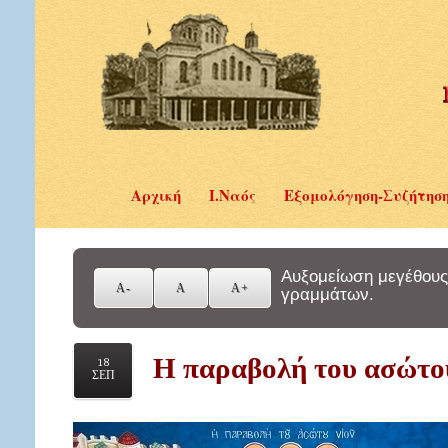
Αρχική
Ι.Ναός
Εξομολόγηση-Συζήτησ
Αυξομείωση μεγέθους
γραμμάτων.
Η παραβολή του ασώτου
18
ΣΕΠ