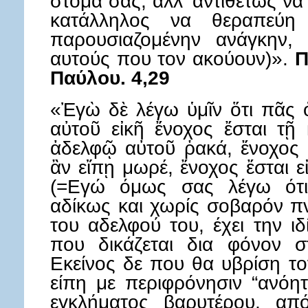
στόμα σας, αλλ' αντιθέτως να
κατάλληλος να θεραπεύη
παρουσιαζομένην ανάγκην,
αυτούς που τον ακούουν)».
Π
Παύλου. 4,29
«Ἐγὼ δὲ λέγω ὑμῖν ὅτι πᾶς 
αὐτοῦ εἰκῆ ἔνοχος ἔσται τῇ 
ἀδελφῷ αὐτοῦ ῥακά, ἔνοχος 
ἂν εἴπῃ μωρέ, ἔνοχος ἔσται ε
(=Εγώ όμως σας λέγω ότι 
αδίκως και χωρίς σοβαρόν πν
του αδελφού του, έχει την ι
που δικάζεται δια φόνον σ
Εκείνος δε που θα υβρίση το
είπη με περιφρόνησιν “ανόητε
εγκλήματος βαρυτέρου, από