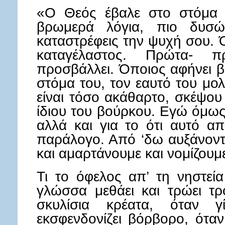
«Ο Θεός έβαλε στο στόμα 
βρωμερά λόγια, πιο δυσώ
καταστρέφεις την ψυχή σου. Ό
καταγέλαστος. Πρώτα- 
προσβάλλει. Όποιος αφήνει β
στόμα του, τον εαυτό του μολ
είναι τόσο ακάθαρτο, σκέψου 
ίδιου του βούρκου. Εγώ όμως
αλλά και για το ότι αυτό α
παράλογο. Από ‘δω αυξάνοντα
και αμαρτάνουμε και νομίζουμε
Τι το όφελος απ’ τη νηστεί
γλώσσα μεθάει και τρώει τ
σκυλίσια κρέατα, όταν γί
εκσφενδονίζει βόρβορο, όταν