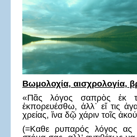
Βωμολοχία, αισχρολογία, β
«Πᾶς λόγος σαπρὸς ἐκ 
ἐκπορευέσθω, ἀλλ᾿ εἴ τις ἀ
χρείας, ἵνα δῷ χάριν τοῖς ἀκού
(=Καθε ρυπαρός λόγος ας 