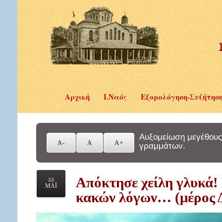
Αρχική
Ι.Ναός
Εξομολόγηση-Συζήτησ
Αυξομείωση μεγέθους
γραμμάτων.
Απόκτησε χείλη γλυκά!
22
ΜΑΪ
κακών λόγων… (μέρος 