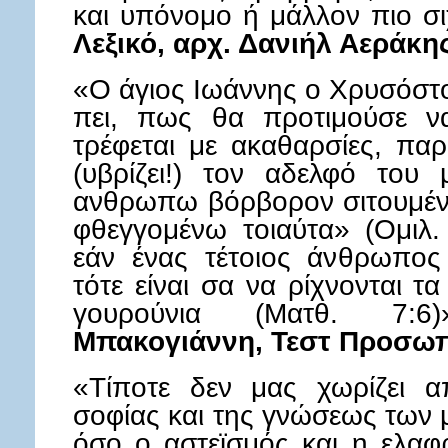
και υπόνομο ή μάλλον πιο σι
Λεξικό, αρχ. Δανιήλ Αεράκης
«Ο άγιος Ιωάννης ο Χρυσόστο
πει, πως θα προτιμούσε ν
τρέφεται με ακαθαρσίες, πα
(υβρίζει!) τον αδελφό του
ανθρωπω βόρβορον σιτουμέν
φθεγγομένω τοιαύτα» (Ομιλ.
εάν ένας τέτοιος άνθρωπος 
τότε είναι σα να ρίχνονται τ
γουρούνια (Ματθ. 7:6
Μπακογιάννη, Τεστ Προσωπι
«Τίποτε δεν μας χωρίζει 
σοφίας και της γνώσεως των 
όσο ο αστεϊσμός και η ελαφ