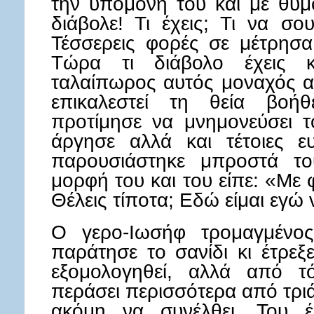
την υπομονή του και με θυμό
διάβολε! Τι έχεις; Τι να σο
Τέσσερεις φορές σε μέτρησα
Τώρα τι διάβολο έχεις κα
ταλαίπωρος αυτός μοναχός αν
επικαλεστεί τη θεία βοήθ
προτίμησε να μνημονεύσει τ
άργησε αλλά και τέτοιες ευ
παρουσιάστηκε μπροστά τ
μορφή του και του είπε: «Με φ
Θέλεις τίποτα; Εδώ είμαι εγώ
Ο γερο-Ιωσήφ τρομαγμένος
παράτησε το σανίδι κι έτρεξ
εξομολογηθεί, αλλά από τ
περάσει περισσότερα από τριά
ακόμη να συνέλθει. Του έ