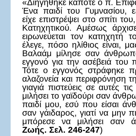
«Διηγήθηκε κάποτε ο π. Επι
Ένα παιδί του Γυμνασίου, ε
είχε επιστρέψει στο σπίτι το
Κατηχητικού. Αμέσως άρχισ
ειρωνεύεται τον κατηχητή τ
έλεγε, πόσο ηλίθιος είναι, μα
Βαλαάμ μίλησε σαν άνθρωπο
εγγονό για την ασέβειά του 
Τότε ο εγγονός στράφηκε πρ
αλαζονεία και περιφρόνηση τ
γιαγιά πιστεύεις σε αυτές τι
μιλήσει το γαϊδούρι σαν άνθρω
παιδί μου, εσύ που είσαι άν
σαν γάιδαρος, γιατί να μην π
μπόρεσε να μιλήσει σαν 
Ζωής. Σελ. 246-247
)