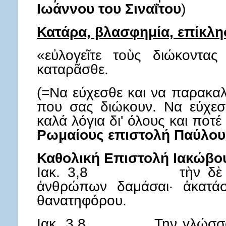
Ιωάννου του Σιναΐτου
)
Κατάρα, βλασφημία, επίκλ
«εὐλογεῖτε τοὺς διώκοντας
καταρᾶσθε.
(=Να εύχεσθε και να παρακαλή
που σας διώκουν. Να εύχεσθ
καλά λόγια δι' όλους και ποτ
Ρωμαίους επιστολή Παύλου
Καθολική Επιστολή Ιακώβο
Ιακ. 3,8 τὴν δὲ γλῶσ
ἀνθρώπων δαμάσαι· ἀκατάσ
θανατηφόρου.
Ιακ. 3,8 Την γλώσσαν 