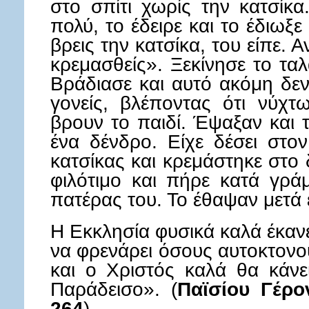
στο σπίτι χωρίς την κατσίκ
πολύ, το έδειρε και το έδιωξ
βρεις την κατσίκα, του είπε. Α
κρεμασθείς». Ξεκίνησε το τα
Βράδιασε και αυτό ακόμη δεν 
γονείς, βλέποντας ότι νύχτ
βρουν το παιδί. Έψαξαν και 
ένα δένδρο. Είχε δέσει στον
κατσίκας και κρεμάστηκε στο 
φιλότιμο και πήρε κατά γρά
πατέρας του. Το έθαψαν μετά 
Η Εκκλησία φυσικά καλά έκανε
να φρενάρει όσους αυτοκτονο
και ο Χριστός καλά θα κάνε
Παράδεισο». (
Παϊσίου Γέρο
264
)