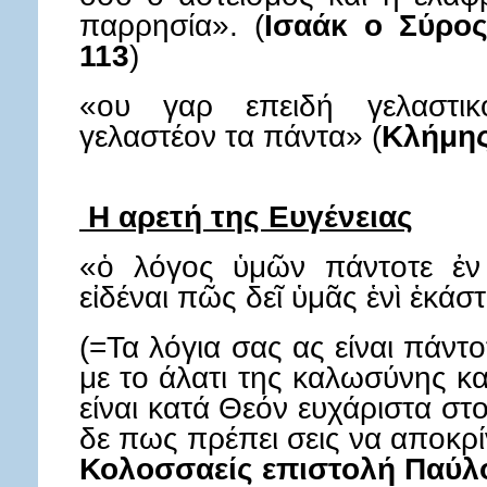
παρρησία». (
Ισαάκ ο Σύρος
113
)
«ου γαρ επειδή γελαστ
γελαστέον τα πάντα» (
Κλήμης
Η αρετή της Ευγένειας
«ὁ λόγος ὑμῶν πάντοτε ἐν χ
εἰδέναι πῶς δεῖ ὑμᾶς ἑνὶ ἑκάσ
(=Τα λόγια σας ας είναι πάντ
με το άλατι της καλωσύνης κα
είναι κατά Θεόν ευχάριστα σ
δε πως πρέπει σεις να αποκρ
Κολοσσαείς επιστολή Παύλο