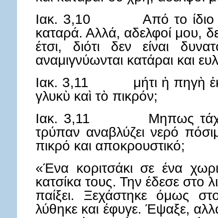
Ιακ. 3,10 Από το ίδιο στό
καταρά. Αλλά, αδελφοί μου, δ
έτσι, διότι δεν είναι δυν
αναμιγνύωνται κατάραι και ευλ
Ιακ. 3,11 μήτι ἡ πηγὴ ἐκ 
γλυκὺ καὶ τὸ πικρόν;
Ιακ. 3,11 Μηπως τάχα 
τρύπαν αναβλύζει νερό πόσιμ
πικρό και αποκρουστικό;
«Ένα κοριτσάκι σε ένα χωρ
κατσίκα τους. Την έδεσε στο λ
παίξει. Ξεχάστηκε όμως στο
λύθηκε και έφυγε. Έψαξε, αλλ