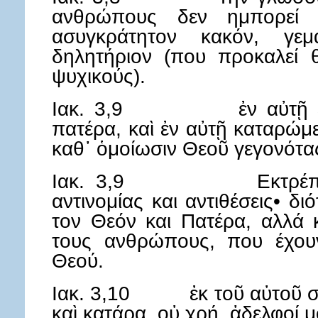
ανθρώπους δεν ημπορεί 
ασυγκράτητον κακόν, γε
δηλητήριον (που προκαλεί 
ψυχικούς).
Ιακ. 3,9 ἐν αὐτῇ εὐλο
πατέρα, καὶ ἐν αὐτῇ καταρώ
καθ᾿ ὁμοίωσιν Θεοῦ γεγονότα
Ιακ. 3,9 Εκτρέπεται 
αντινομίας και αντιθέσεις• δ
τον Θεόν και Πατέρα, αλλά 
τους ανθρώπους, που έχου
Θεού.
Ιακ. 3,10 ἐκ τοῦ αὐτοῦ στό
καὶ κατάρα. οὐ χρή, ἀδελφοί μ