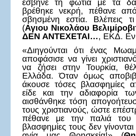
έσβηνε τη φωτιά με τα δ
βρέθηκε νεκρή, πέθανε απ
σβησμένη εστία. Βλέπεις τ
(
Αγιου Νικολάου Βελιμίρο
ΔΕΝ ΑΝΤΕΧΕΤΑΙ…
, ΕΚΔ. Εν
«Διηγούνται ότι ένας Μωα
αποφάσισε να γίνει χριστια
να ζήσει στην Τουρκία, θέ
Ελλάδα. Όταν όμως αποβιβα
άκουσε τόσες βλασφημίες α
είδε και την αδιαφορία τ
αισθάνθηκε τόση απογοήτευση
τους χριστιανούς, ώστε επέστ
πέθανε με την παλιά του 
βλασφημίες τους δεν γίνονται
αγία μας Θρησκεία!» (
Θη